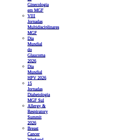
Ginecologia
em MGF
VIII
Jornadas
Multidisciplinares
MGF
Dia
Mundial
do
Glaucoma
2026
Dia
Mundial
HPV 2026
15
Jornadas
Diabetologia
MGF Sul
Allergy &
Respiratory
Summit
2026
Breast
Cancer
Weekend