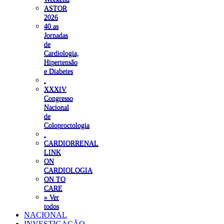
ASTOR
2026
40.as
Jornadas
de
Cardiologia,
Hipertensão
e Diabetes
.
XXXIV
Congresso
Nacional
de
Coloproctologia
.
CARDIORRENAL
LINK
ON
CARDIOLOGIA
ON TO
CARE
» Ver
todos
NACIONAL
INVESTIGAÇÃO