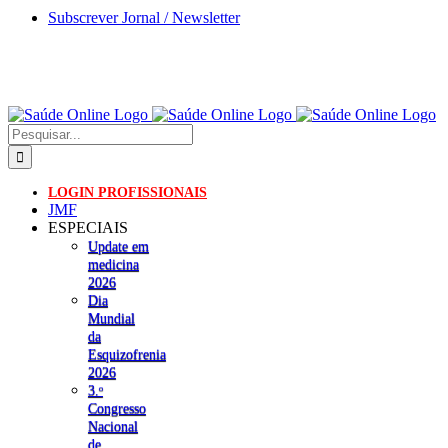
Skip
Subscrever Jornal / Newsletter
to
content
Pesquisar
LOGIN PROFISSIONAIS
JMF
ESPECIAIS
Update em
medicina
2026
Dia
Mundial
da
Esquizofrenia
2026
3.ᵒ
Congresso
Nacional
de