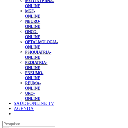
MED.INTERNA-
ONLINE
MGF-
ONLINE
NEURO-
ONLINE
ONCO-
ONLINE
OFTALMOLOGIA-
ONLINE
PSIQUIATRIA-
ONLINE
PEDIATRIA-
ONLINE
PNEUMO-
ONLINE
REUMA-
ONLINE
URO-
ONLINE
SAÚDEONLINE TV
AGENDA
Pesquisar