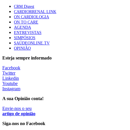
61 visualizações
CRM Digest
CARDIORRENAL LINK
ON CARDIOLOGIA
Especialistas defendem mais potássio na alimentação
ON TO CARE
para ajudar a controlar a hipertensão
AGENDA
57 visualizações
ENTREVISTAS
SIMPÓSIOS
SAÚDEONLINE.TV
OPINIÃO
MAIS NOTÍCIAS
Esteja sempre informado
Facebook
Sindicato diz que nova carreira de médicos dentistas reforça
Twitter
estabilidade no SNS
Linkedin
6 Ago, 2026
|
0 Comments
Youtube
Instagram
A sua Opinião conta!
Mais de 400 utentes beneficiaram de comparticipação reforçada
para tratamentos de infertilidade na Madeira
Envie-nos o seu
artigo de opinião
6 Ago, 2026
|
0 Comments
Siga-nos no Facebook