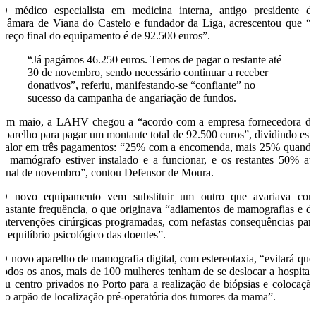
O médico especialista em medicina interna, antigo presidente d
Câmara de Viana do Castelo e fundador da Liga, acrescentou que “
preço final do equipamento é de 92.500 euros”.
“Já pagámos 46.250 euros. Temos de pagar o restante até
30 de novembro, sendo necessário continuar a receber
donativos”, referiu, manifestando-se “confiante” no
sucesso da campanha de angariação de fundos.
Em maio, a LAHV chegou a “acordo com a empresa fornecedora d
aparelho para pagar um montante total de 92.500 euros”, dividindo est
valor em três pagamentos: “25% com a encomenda, mais 25% quand
o mamógrafo estiver instalado e a funcionar, e os restantes 50% at
final de novembro”, contou Defensor de Moura.
O novo equipamento vem substituir um outro que avariava co
bastante frequência, o que originava “adiamentos de mamografias e d
intervenções cirúrgicas programadas, com nefastas consequências par
o equilíbrio psicológico das doentes”.
O novo aparelho de mamografia digital, com estereotaxia, “evitará que
todos os anos, mais de 100 mulheres tenham de se deslocar a hospitai
ou centro privados no Porto para a realização de biópsias e colocaçã
do arpão de localização pré-operatória dos tumores da mama”.