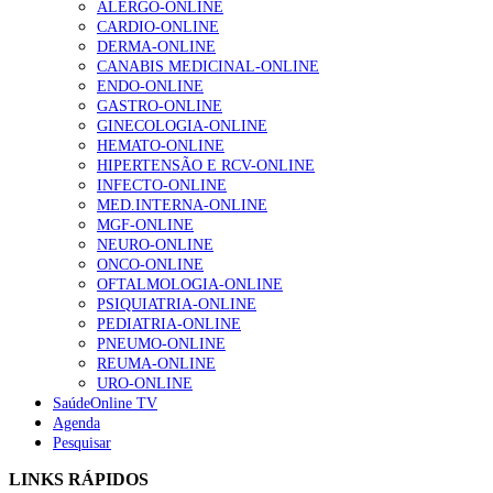
ALERGO-ONLINE
CARDIO-ONLINE
DERMA-ONLINE
CANABIS MEDICINAL-ONLINE
Alguns milhares de utentes podem ficar sem médico de
ENDO-ONLINE
família com nova regras do registo, alerta associação
GASTRO-ONLINE
175 visualizações
GINECOLOGIA-ONLINE
HEMATO-ONLINE
HIPERTENSÃO E RCV-ONLINE
INFECTO-ONLINE
Quase quatro em cada dez doentes com enfarte
MED.INTERNA-ONLINE
apresentavam níveis elevados de Lp(a), revela estudo
MGF-ONLINE
86 visualizações
NEURO-ONLINE
ONCO-ONLINE
OFTALMOLOGIA-ONLINE
PSIQUIATRIA-ONLINE
PEDIATRIA-ONLINE
“Os programas de rastreio do cancro do pulmão são
PNEUMO-ONLINE
custo-efetivos e representam um investimento
REUMA-ONLINE
sustentável para os sistemas de saúde”
URO-ONLINE
66 visualizações
SaúdeOnline TV
Agenda
Pesquisar
Trodelvy aprovado para primeira linha no cancro da
mama triplo negativo metastático em doentes não
LINKS RÁPIDOS
elegíveis para inibidores PD-(L)1