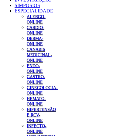
SIMPÓSIOS
ESPECIALIDADE
ALERGO-
ONLINE
CARDIO-
ONLINE
DERMA-
ONLINE
CANABIS
MEDICINAL-
ONLINE
ENDO-
ONLINE
GASTRO-
ONLINE
GINECOLOGIA-
ONLINE
HEMATO-
ONLINE
HIPERTENSÃO
E RCV-
ONLINE
INFECTO-
ONLINE