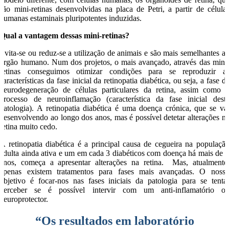
são mini-retinas desenvolvidas na placa de Petri, a partir de célula
humanas estaminais pluripotentes induzidas.
Qual a vantagem dessas mini-retinas?
Evita-se ou reduz-se a utilização de animais e são mais semelhantes a
órgão humano. Num dos projetos, o mais avançado, através das mini
retinas conseguimos otimizar condições para se reproduzir a
características da fase inicial da retinopatia diabética, ou seja, a fase d
neurodegeneração de células particulares da retina, assim como 
processo de neuroinflamação (característica da fase inicial dest
patologia). A retinopatia diabética é uma doença crónica, que se va
desenvolvendo ao longo dos anos, mas é possível detetar alterações n
retina muito cedo.
A retinopatia diabética é a principal causa de cegueira na populaçã
adulta ainda ativa e um em cada 3 diabéticos com doença há mais de 
anos, começa a apresentar alterações na retina. Mas, atualmente
apenas existem tratamentos para fases mais avançadas. O noss
objetivo é focar-nos nas fases iniciais da patologia para se tenta
perceber se é possível intervir com um anti-inflamatório o
neuroprotector.
“Os resultados em laboratório