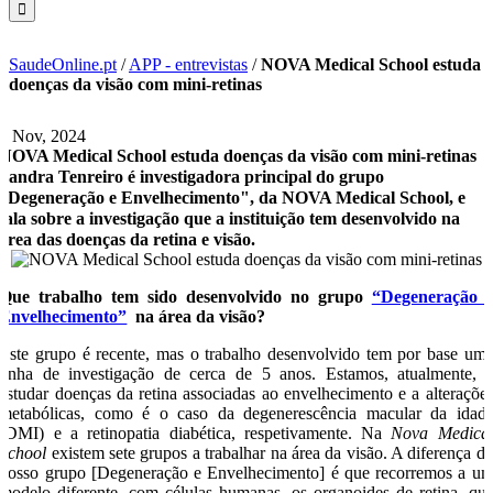
SaudeOnline.pt
/
APP - entrevistas
/
NOVA Medical School estuda
doenças da visão com mini-retinas
5 Nov, 2024
NOVA Medical School estuda doenças da visão com mini-retinas
Sandra Tenreiro é investigadora principal do grupo
“Degeneração e Envelhecimento", da NOVA Medical School, e
fala sobre a investigação que a instituição tem desenvolvido na
área das doenças da retina e visão.
Que trabalho tem sido desenvolvido no grupo
“Degeneração 
Envelhecimento”
na área da visão
?
Este grupo é recente, mas o trabalho desenvolvido tem por base um
linha de investigação de cerca de 5 anos. Estamos, atualmente, 
estudar doenças da retina associadas ao envelhecimento e a alteraçõe
metabólicas, como é o caso da degenerescência macular da idad
(DMI) e a retinopatia diabética, respetivamente. Na
Nova Medica
School
existem sete grupos a trabalhar na área da visão. A diferença d
nosso grupo [Degeneração e Envelhecimento] é que recorremos a u
modelo diferente, com células humanas, os organoides de retina, qu