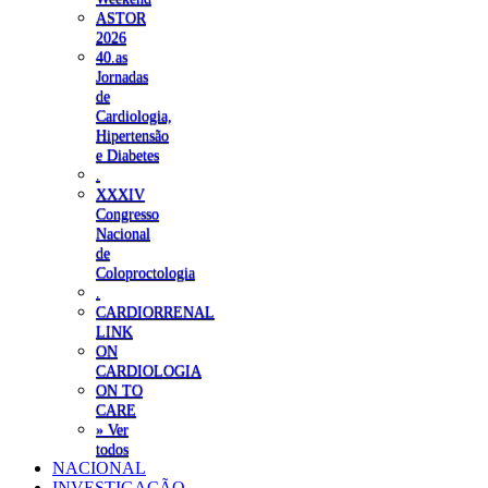
ASTOR
2026
40.as
Jornadas
de
Cardiologia,
Hipertensão
e Diabetes
.
XXXIV
Congresso
Nacional
de
Coloproctologia
.
CARDIORRENAL
LINK
ON
CARDIOLOGIA
ON TO
CARE
» Ver
todos
NACIONAL
INVESTIGAÇÃO