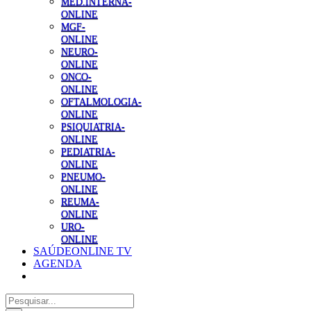
MED.INTERNA-
ONLINE
MGF-
ONLINE
NEURO-
ONLINE
ONCO-
ONLINE
OFTALMOLOGIA-
ONLINE
PSIQUIATRIA-
ONLINE
PEDIATRIA-
ONLINE
PNEUMO-
ONLINE
REUMA-
ONLINE
URO-
ONLINE
SAÚDEONLINE TV
AGENDA
Pesquisar