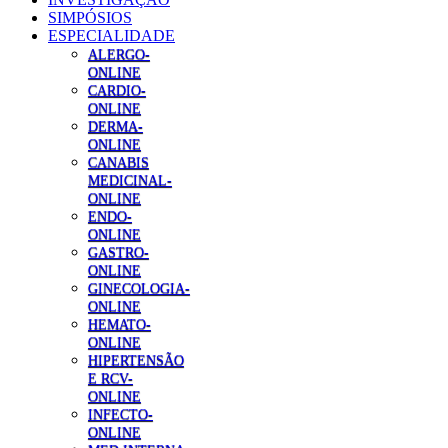
SIMPÓSIOS
ESPECIALIDADE
ALERGO-
ONLINE
CARDIO-
ONLINE
DERMA-
ONLINE
CANABIS
MEDICINAL-
ONLINE
ENDO-
ONLINE
GASTRO-
ONLINE
GINECOLOGIA-
ONLINE
HEMATO-
ONLINE
HIPERTENSÃO
E RCV-
ONLINE
INFECTO-
ONLINE