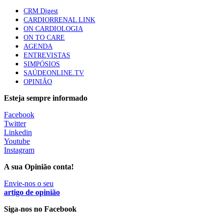
87 visualizações
CRM Digest
MJG
CARDIORRENAL LINK
ON CARDIOLOGIA
Notícia relacionad
ON TO CARE
Trodelvy aprovado para primeira linha no cancro da
AGENDA
“É preciso educar para os efeitos da retinopatia pigmentar, par
mama triplo negativo metastático em doentes não
ENTREVISTAS
que se criem redes de suporte…
elegíveis para inibidores PD-(L)1
SIMPÓSIOS
61 visualizações
SAÚDEONLINE.TV
OPINIÃO
MAIS NOTÍCIAS
Esteja sempre informado
Facebook
Twitter
Quase 11.900 jovens recorreram aos cheques psicólogo e
Linkedin
nutricionista no primeiro mês
Youtube
7 Ago, 2026
|
0 Comments
Instagram
A sua Opinião conta!
ULS de Coimbra estreia cirurgia endoscópica do ouvido com
Envie-nos o seu
apoio robótico em Portugal
artigo de opinião
7 Ago, 2026
|
0 Comments
Siga-nos no Facebook