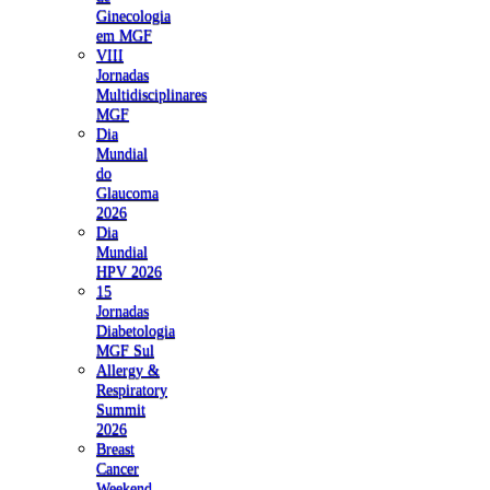
Ginecologia
em MGF
VIII
Jornadas
Multidisciplinares
MGF
Dia
Mundial
do
Glaucoma
2026
Dia
Mundial
HPV 2026
15
Jornadas
Diabetologia
MGF Sul
Allergy &
Respiratory
Summit
2026
Breast
Cancer
Weekend