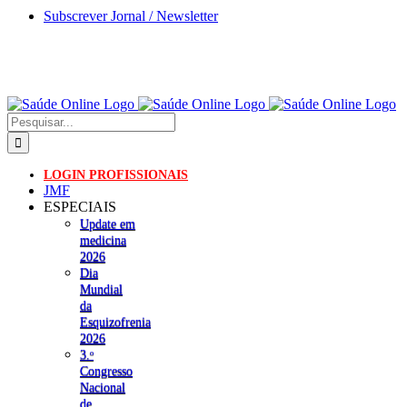
Skip
Subscrever Jornal / Newsletter
to
content
Pesquisar
LOGIN PROFISSIONAIS
JMF
ESPECIAIS
Update em
medicina
2026
Dia
Mundial
da
Esquizofrenia
2026
3.ᵒ
Congresso
Nacional
de