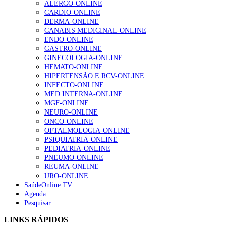
ALERGO-ONLINE
CARDIO-ONLINE
1.º Episódio do Podcast “Frequência Cardio – Sintoniza
DERMA-ONLINE
te na Insuficiência Cardíaca” da Bayer
CANABIS MEDICINAL-ONLINE
207 visualizações
ENDO-ONLINE
GASTRO-ONLINE
GINECOLOGIA-ONLINE
HEMATO-ONLINE
Enfermagem Forense. “Da urgência ao tribunal, cada
HIPERTENSÃO E RCV-ONLINE
gesto conta e cada profissional faz a diferença”
INFECTO-ONLINE
203 visualizações
MED.INTERNA-ONLINE
MGF-ONLINE
NEURO-ONLINE
ONCO-ONLINE
Alguns milhares de utentes podem ficar sem médico de
OFTALMOLOGIA-ONLINE
família com nova regras do registo, alerta associação
PSIQUIATRIA-ONLINE
162 visualizações
PEDIATRIA-ONLINE
PNEUMO-ONLINE
REUMA-ONLINE
URO-ONLINE
SaúdeOnline TV
“Os programas de rastreio do cancro do pulmão são
Agenda
custo-efetivos e representam um investimento
Pesquisar
sustentável para os sistemas de saúde”
94 visualizações
LINKS RÁPIDOS