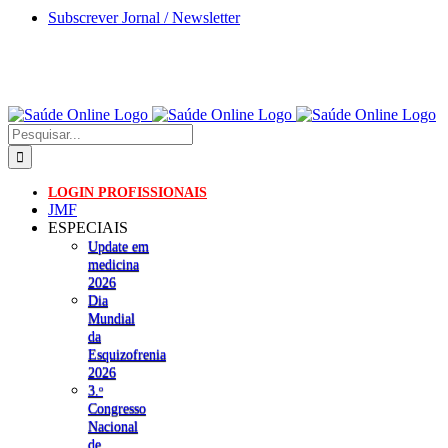
Skip
Subscrever Jornal / Newsletter
to
content
Pesquisar
LOGIN PROFISSIONAIS
JMF
ESPECIAIS
Update em
medicina
2026
Dia
Mundial
da
Esquizofrenia
2026
3.ᵒ
Congresso
Nacional
de