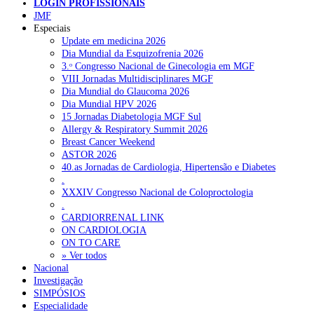
LOGIN PROFISSIONAIS
JMF
Pesquisar
Especiais
Update em medicina 2026
Dia Mundial da Esquizofrenia 2026
3.ᵒ Congresso Nacional de Ginecologia em MGF
NOTÍCIAS RECENTES
VIII Jornadas Multidisciplinares MGF
Dia Mundial do Glaucoma 2026
Ordem dos Médicos pede simplificação urgente das regras para
Dia Mundial HPV 2026
atualização de dados dos utentes
10 de Agosto, 2026
15 Jornadas Diabetologia MGF Sul
Allergy & Respiratory Summit 2026
Programa Voltar a Casa para doentes com alta clínica só avança
Breast Cancer Weekend
com Orçamento de 2027
10 de Agosto, 2026
ASTOR 2026
40.as Jornadas de Cardiologia, Hipertensão e Diabetes
Ministério prepara regras para acompanhamento da gravidez de
.
baixo risco por enfermeiros especialistas
10 de Agosto, 2026
XXXIV Congresso Nacional de Coloproctologia
.
Presidente da República promulga clarificação dos incentivos a
CARDIORRENAL LINK
médicos por trabalho suplementar
10 de Agosto, 2026
ON CARDIOLOGIA
ON TO CARE
Quase 11.900 jovens recorreram aos cheques psicólogo e
» Ver todos
nutricionista no primeiro mês
Nacional
7 de Agosto, 2026
Investigação
SIMPÓSIOS
Especialidade
NOTÍCIAS MAIS LIDAS