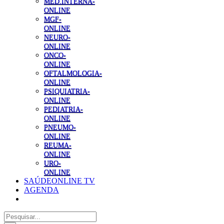
MED.INTERNA-
ONLINE
MGF-
ONLINE
NEURO-
ONLINE
ONCO-
ONLINE
OFTALMOLOGIA-
ONLINE
PSIQUIATRIA-
ONLINE
PEDIATRIA-
ONLINE
PNEUMO-
ONLINE
REUMA-
ONLINE
URO-
ONLINE
SAÚDEONLINE TV
AGENDA
Pesquisar