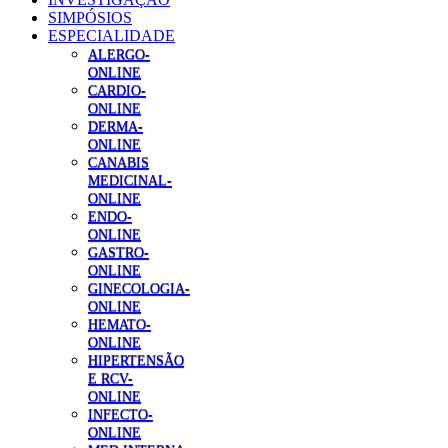
SIMPÓSIOS
ESPECIALIDADE
ALERGO-
ONLINE
CARDIO-
ONLINE
DERMA-
ONLINE
CANABIS
MEDICINAL-
ONLINE
ENDO-
ONLINE
GASTRO-
ONLINE
GINECOLOGIA-
ONLINE
HEMATO-
ONLINE
HIPERTENSÃO
E RCV-
ONLINE
INFECTO-
ONLINE