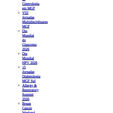
Ginecologia
em MGF
VIII
Jornadas
Multidisciplinares
MGF
Dia
Mundial
do
Glaucoma
2026
Dia
Mundial
HPV 2026
15
Jornadas
Diabetologia
MGF Sul
Allergy &
Respiratory
Summit
2026
Breast
Cancer
Weekend