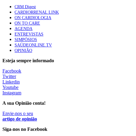
CRM Digest
Quase quatro em cada dez doentes com enfarte
CARDIORRENAL LINK
apresentavam níveis elevados de Lp(a), revela estudo
ON CARDIOLOGIA
88 visualizações
ON TO CARE
AGENDA
ENTREVISTAS
SIMPÓSIOS
Trodelvy aprovado para primeira linha no cancro da
SAÚDEONLINE.TV
mama triplo negativo metastático em doentes não
OPINIÃO
elegíveis para inibidores PD-(L)1
61 visualizações
Esteja sempre informado
Facebook
MAIS NOTÍCIAS
Twitter
Linkedin
Youtube
Instagram
Ordem dos Médicos pede simplificação urgente das regras para
atualização de dados dos utentes
A sua Opinião conta!
10 Ago, 2026
|
0 Comments
Envie-nos o seu
artigo de opinião
Programa Voltar a Casa para doentes com alta clínica só
Siga-nos no Facebook
avança com Orçamento de 2027