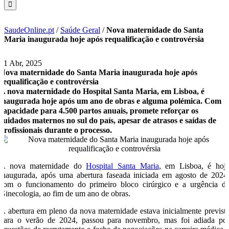
SaudeOnline.pt
/
Saúde Geral
/
Nova maternidade do Santa
Maria inaugurada hoje após requalificação e controvérsia
21 Abr, 2025
Nova maternidade do Santa Maria inaugurada hoje após
requalificação e controvérsia
A nova maternidade do Hospital Santa Maria, em Lisboa, é
inaugurada hoje após um ano de obras e alguma polémica. Com
capacidade para 4.500 partos anuais, promete reforçar os
cuidados maternos no sul do país, apesar de atrasos e saídas de
profissionais durante o processo.
A nova maternidade do
Hospital Santa Maria
, em Lisboa, é hoj
inaugurada, após uma abertura faseada iniciada em agosto de 2024
com o funcionamento do primeiro bloco cirúrgico e a urgência d
Ginecologia, ao fim de um ano de obras.
A abertura em pleno da nova maternidade estava inicialmente previst
para o verão de 2024, passou para novembro, mas foi adiada po