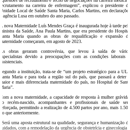
“questões de recrutamento e fecho de negociações na carreira médica 
recrutamento na carreira de enfermagem”, explicou o presidente d
Unidade Local de Saúde Santa Maria, Carlos Martins, em declaraçõe
à agência Lusa em outubro do ano passado.
A nova Maternidade Luís Mendes Graça é inaugurada hoje à tarde pel
ministra da Saúde, Ana Paula Martins, que era presidente do Hospita
Santa Maria quando as obras de requalificação e expansão d
maternidade começaram, em agosto de 2023.
As obras geraram controvérsia, que levou à saída de vário
especialistas devido a preocupações com as condições laborais 
assistenciais.
Segundo a instituição, trata-se de “um projeto estratégico para a UL
Santa Maria e para toda a região sul do país, que passará a deter 
maior e mais diferenciada maternidade do país, no Hospital de Sant
Maria”.
Com a nova maternidade, a capacidade de resposta à mulher grávida
ao recém-nascido, acompanhantes e profissionais de saúde ser
reforçada, permitindo a realização de 4.500 partos por ano, mais 1.50
do que anteriormente.
“Será uma aposta estrutural na qualidade, segurança e humanização d
cuidados, com a remodelação da urgência de obstetrícia e ginecologia 