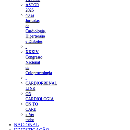
ASTOR
2026
40.as
Jornadas
de
Cardiologia,
Hipertensão
e Diabetes
.
XXXIV
Congresso
Nacional
de
Coloproctologia
.
CARDIORRENAL
LINK
ON
CARDIOLOGIA
ON TO
CARE
» Ver
todos
NACIONAL
INVESTIGAÇÃO