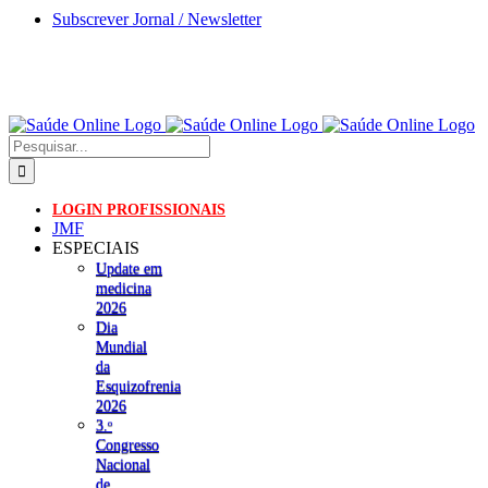
Skip
Subscrever Jornal / Newsletter
to
content
Pesquisar
LOGIN PROFISSIONAIS
JMF
ESPECIAIS
Update em
medicina
2026
Dia
Mundial
da
Esquizofrenia
2026
3.ᵒ
Congresso
Nacional
de