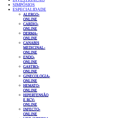
SIMPÓSIOS
ESPECIALIDADE
ALERGO-
ONLINE
CARDIO-
ONLINE
DERMA-
ONLINE
CANABIS
MEDICINAL-
ONLINE
ENDO-
ONLINE
GASTRO-
ONLINE
GINECOLOGIA-
ONLINE
HEMATO-
ONLINE
HIPERTENSÃO
E RCV-
ONLINE
INFECTO-
ONLINE