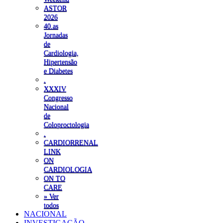
ASTOR
2026
40.as
Jornadas
de
Cardiologia,
Hipertensão
e Diabetes
.
XXXIV
Congresso
Nacional
de
Coloproctologia
.
CARDIORRENAL
LINK
ON
CARDIOLOGIA
ON TO
CARE
» Ver
todos
NACIONAL
INVESTIGAÇÃO