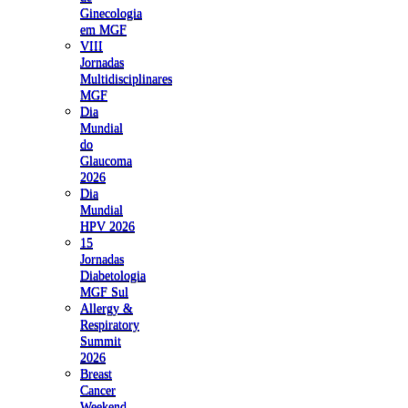
Ginecologia
em MGF
VIII
Jornadas
Multidisciplinares
MGF
Dia
Mundial
do
Glaucoma
2026
Dia
Mundial
HPV 2026
15
Jornadas
Diabetologia
MGF Sul
Allergy &
Respiratory
Summit
2026
Breast
Cancer
Weekend