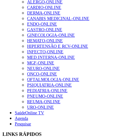
ALERGO-ONLINE
202 visualizações
CARDIO-ONLINE
DERMA-ONLINE
CANABIS MEDICINAL-ONLINE
ENDO-ONLINE
Alguns milhares de utentes podem ficar sem médico de
GASTRO-ONLINE
família com nova regras do registo, alerta associação
GINECOLOGIA-ONLINE
155 visualizações
HEMATO-ONLINE
HIPERTENSÃO E RCV-ONLINE
INFECTO-ONLINE
MED.INTERNA-ONLINE
1.º Episódio do Podcast “Frequência Cardio – Sintoniza
MGF-ONLINE
te na Insuficiência Cardíaca” da Bayer
NEURO-ONLINE
99 visualizações
ONCO-ONLINE
OFTALMOLOGIA-ONLINE
PSIQUIATRIA-ONLINE
PEDIATRIA-ONLINE
PNEUMO-ONLINE
“Os programas de rastreio do cancro do pulmão são
REUMA-ONLINE
custo-efetivos e representam um investimento
URO-ONLINE
sustentável para os sistemas de saúde”
SaúdeOnline TV
88 visualizações
Agenda
Pesquisar
Quase quatro em cada dez doentes com enfarte
LINKS RÁPIDOS
apresentavam níveis elevados de Lp(a), revela estudo