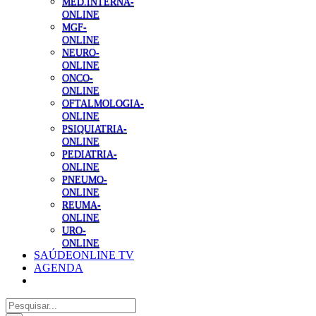
MED.INTERNA-
ONLINE
MGF-
ONLINE
NEURO-
ONLINE
ONCO-
ONLINE
OFTALMOLOGIA-
ONLINE
PSIQUIATRIA-
ONLINE
PEDIATRIA-
ONLINE
PNEUMO-
ONLINE
REUMA-
ONLINE
URO-
ONLINE
SAÚDEONLINE TV
AGENDA
Pesquisar