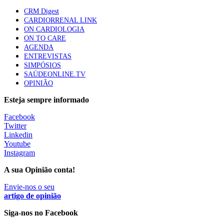
86 visualizações
CRM Digest
CARDIORRENAL LINK
ON CARDIOLOGIA
ON TO CARE
Trodelvy aprovado para primeira linha no cancro da
AGENDA
mama triplo negativo metastático em doentes não
ENTREVISTAS
elegíveis para inibidores PD-(L)1
SIMPÓSIOS
61 visualizações
SAÚDEONLINE.TV
OPINIÃO
MAIS NOTÍCIAS
Esteja sempre informado
Facebook
Twitter
Quase 11.900 jovens recorreram aos cheques psicólogo e
Linkedin
nutricionista no primeiro mês
Youtube
7 Ago, 2026
|
0 Comments
Instagram
A sua Opinião conta!
ULS de Coimbra estreia cirurgia endoscópica do ouvido com
Envie-nos o seu
apoio robótico em Portugal
artigo de opinião
7 Ago, 2026
|
0 Comments
Siga-nos no Facebook