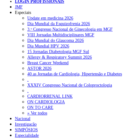
LOGIN PROFISSIONAIS
JMF
Especiais
NOTÍCIAS RECENTES
Update em medicina 2026
Dia Mundial da Esquizofrenia 2026
Quase 11.900 jovens recorreram aos cheques psicólogo e
3.ᵒ Congresso Nacional de Ginecologia em MGF
nutricionista no primeiro mês
7 de Agosto, 2026
VIII Jornadas Multidisciplinares MGF
Dia Mundial do Glaucoma 2026
ULS de Coimbra estreia cirurgia endoscópica do ouvido com
Dia Mundial HPV 2026
apoio robótico em Portugal
7 de Agosto, 2026
15 Jornadas Diabetologia MGF Sul
Allergy & Respiratory Summit 2026
Enfermeiros exigem esclarecimentos sobre eventual gestão
Breast Cancer Weekend
privada da ULS do Algarve
7 de Agosto, 2026
ASTOR 2026
40.as Jornadas de Cardiologia, Hipertensão e Diabetes
Ordem dos Médicos alerta para riscos no novo sistema de acesso
.
a consultas e cirurgias
7 de Agosto, 2026
XXXIV Congresso Nacional de Coloproctologia
.
Portugal está a formar os médicos de que precisa?
6 de Agosto,
CARDIORRENAL LINK
2026
ON CARDIOLOGIA
ON TO CARE
» Ver todos
Nacional
NOTÍCIAS MAIS LIDAS
Investigação
SIMPÓSIOS
Enfermagem Forense. “Da urgência ao tribunal, cada
Especialidade
gesto conta e cada profissional faz a diferença”