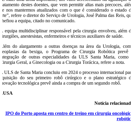
tratamento destes doentes, que vem permitir altas mais precoces, alé
de nos mantermos atualizados com o que é considerado o estado d
arte”, refere o diretor do Serviço de Urologia, José Palma das Reis, qu
chefiou a equipa, citado no comunicado.
A equipa multidisciplinar responsável pela cirurgia envolveu, além d
cirurgiões, anestesistas, enfermeiros e técnicos auxiliares de saúde.
Além do alargamento a outras doenças na área da Urologia, com
neoplasias da bexiga, o Programa de Cirurgia Robótica prevê 
integração de outras especialidades da ULS Santa Maria, como 
Cirurgia Geral, a Ginecologia ou a Cirurgia Torácica, refere a nota.
A ULS de Santa Maria concluiu em 2024 o processo internacional par
aquisição do seu primeiro robô cirúrgico e o plano estratégico d
inovação tecnológica prevê ainda a compra de um segundo robô.
LUSA
Notícia relacionad
IPO do Porto aposta em centro de treino em cirurgia oncológic
robótic