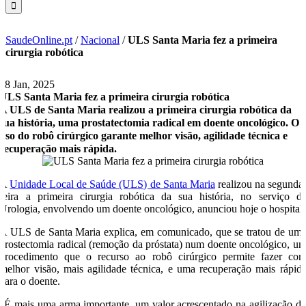
SaudeOnline.pt
/
Nacional
/
ULS Santa Maria fez a primeira
cirurgia robótica
28 Jan, 2025
ULS Santa Maria fez a primeira cirurgia robótica
A ULS de Santa Maria realizou a primeira cirurgia robótica da
sua história, uma prostatectomia radical em doente oncológico. O
uso do robô cirúrgico garante melhor visão, agilidade técnica e
recuperação mais rápida.
A
Unidade Local de Saúde (ULS) de Santa Maria
realizou na segunda
feira a primeira cirurgia robótica da sua história, no serviço d
Urologia, envolvendo um doente oncológico, anunciou hoje o hospital.
A ULS de Santa Maria explica, em comunicado, que se tratou de um
prostectomia radical (remoção da próstata) num doente oncológico, u
procedimento que o recurso ao robô cirúrgico permite fazer co
melhor visão, mais agilidade técnica, e uma recuperação mais rápid
para o doente.
“É mais uma arma importante, um valor acrescentado na agilização d