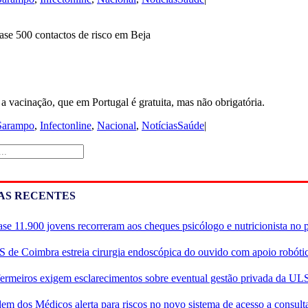
a vacinação, que em Portugal é gratuita, mas não obrigatória.
-Sarampo
,
Infectonline
,
Nacional
,
NotíciasSaúde
|
AS RECENTES
se 11.900 jovens recorreram aos cheques psicólogo e nutricionista no 
 de Coimbra estreia cirurgia endoscópica do ouvido com apoio robóti
ermeiros exigem esclarecimentos sobre eventual gestão privada da UL
em dos Médicos alerta para riscos no novo sistema de acesso a consulta