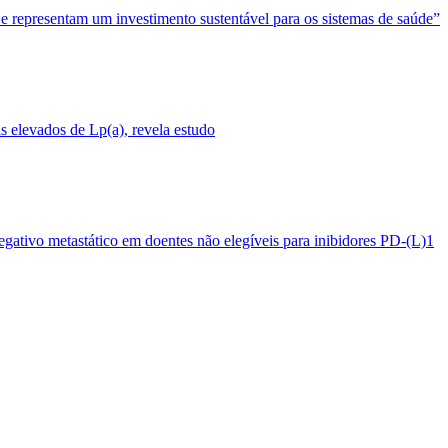
 e representam um investimento sustentável para os sistemas de saúde”
 elevados de Lp(a), revela estudo
egativo metastático em doentes não elegíveis para inibidores PD-(L)1