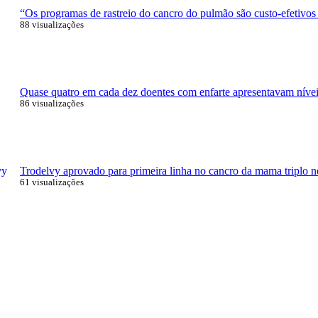
“Os programas de rastreio do cancro do pulmão são custo-efetivos
88 visualizações
Quase quatro em cada dez doentes com enfarte apresentavam níveis
86 visualizações
Trodelvy aprovado para primeira linha no cancro da mama triplo n
61 visualizações