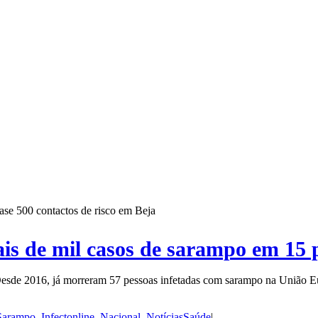
is de mil casos de sarampo em 15 
 Desde 2016, já morreram 57 pessoas infetadas com sarampo na União E
-Sarampo
,
Infectonline
,
Nacional
,
NotíciasSaúde
|