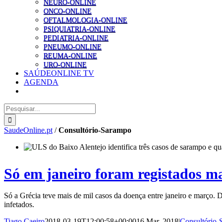
NEURO-ONLINE
ONCO-ONLINE
OFTALMOLOGIA-ONLINE
PSIQUIATRIA-ONLINE
PEDIATRIA-ONLINE
PNEUMO-ONLINE
REUMA-ONLINE
URO-ONLINE
SAÚDEONLINE TV
AGENDA
Pesquisar
SaudeOnline.pt
/
Consultório-Sarampo
Só em janeiro foram registados ma
Só a Grécia teve mais de mil casos da doença entre janeiro e março.
infetados.
Tiago Caeiro
2018-03-19T12:00:58+00:00
16 Mar, 2018
|
Consultório