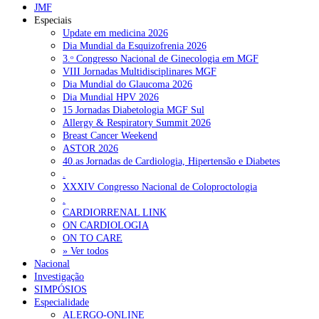
JMF
Especiais
Update em medicina 2026
Dia Mundial da Esquizofrenia 2026
3.ᵒ Congresso Nacional de Ginecologia em MGF
VIII Jornadas Multidisciplinares MGF
Dia Mundial do Glaucoma 2026
Dia Mundial HPV 2026
15 Jornadas Diabetologia MGF Sul
Allergy & Respiratory Summit 2026
Breast Cancer Weekend
ASTOR 2026
40.as Jornadas de Cardiologia, Hipertensão e Diabetes
.
XXXIV Congresso Nacional de Coloproctologia
.
CARDIORRENAL LINK
ON CARDIOLOGIA
ON TO CARE
» Ver todos
Nacional
Investigação
SIMPÓSIOS
Especialidade
ALERGO-ONLINE