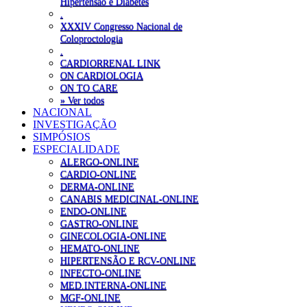
Hipertensão e Diabetes
.
XXXIV Congresso Nacional de
Coloproctologia
.
CARDIORRENAL LINK
ON CARDIOLOGIA
ON TO CARE
» Ver todos
NACIONAL
INVESTIGAÇÃO
SIMPÓSIOS
ESPECIALIDADE
ALERGO-ONLINE
CARDIO-ONLINE
DERMA-ONLINE
CANABIS MEDICINAL-ONLINE
ENDO-ONLINE
GASTRO-ONLINE
GINECOLOGIA-ONLINE
HEMATO-ONLINE
HIPERTENSÃO E RCV-ONLINE
INFECTO-ONLINE
MED.INTERNA-ONLINE
MGF-ONLINE