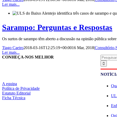
Ler mais...
Sarampo: Perguntas e Respostas
Os surtos de sarampo têm aberto a discussão na opinião pública sobre 
Tiago Caeiro
2018-03-16T12:25:19+00:00
16 Mar, 2018
|
Consultório
Ler mais...
Pesquisar
CONHEÇA-NOS MELHOR
NOTÍCI
A equipa
Qua
Política de Privacidade
Estatuto Editorial
ULS
Ficha Técnica
Enf
Ord