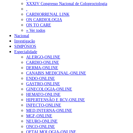
XXXIV Congresso Nacional de Coloproctologia
Estudo aponta potencial da casca de maracujá-roxo no controlo da
.
CARDIORRENAL LINK
ON CARDIOLOGIA
OTÍCIAS MAIS LIDAS
ON TO CARE
» Ver todos
Nacional
Enfermagem Forense. “Da urgência ao tribunal, cada gesto c
Investigação
202 visualizações
SIMPÓSIOS
Especialidade
ALERGO-ONLINE
CARDIO-ONLINE
DERMA-ONLINE
Alguns milhares de utentes podem ficar sem médico de famíl
CANABIS MEDICINAL-ONLINE
167 visualizações
ENDO-ONLINE
GASTRO-ONLINE
GINECOLOGIA-ONLINE
HEMATO-ONLINE
HIPERTENSÃO E RCV-ONLINE
Quase quatro em cada dez doentes com enfarte apresentavam
INFECTO-ONLINE
84 visualizações
MED.INTERNA-ONLINE
MGF-ONLINE
NEURO-ONLINE
ONCO-ONLINE
OFTALMOLOGIA-ONLINE