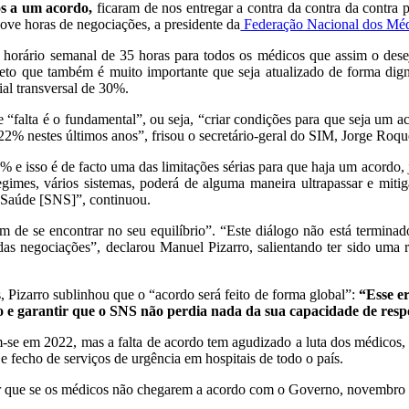
os a um acordo,
ficaram de nos entregar a contra da contra da contra p
nove horas de negociações, a presidente da
Federação Nacional dos Mé
orário semanal de 35 horas para todos os médicos que assim o desej
to que também é muito importante que seja atualizado de forma digna
ial transversal de 30%.
ue “falta é o fundamental”, ou seja, “criar condições para que seja um
22% nestes últimos anos”, frisou o secretário-geral do SIM, Jorge Roq
 e isso é de facto uma das limitações sérias para que haja um acordo, 
egimes, vários sistemas, poderá de alguma maneira ultrapassar e mitig
e Saúde [SNS]”, continuou.
em de se encontrar no seu equilíbrio”. “Este diálogo não está termina
 das negociações”, declarou Manuel Pizarro, salientando ter sido uma
 Pizarro sublinhou que o “acordo será feito de forma global”:
“Esse er
e garantir que o SNS não perdia nada da sua capacidade de resp
se em 2022, mas a falta de acordo tem agudizado a luta dos médicos, c
 fecho de serviços de urgência em hospitais de todo o país.
sar que se os médicos não chegarem a acordo com o Governo, novembro