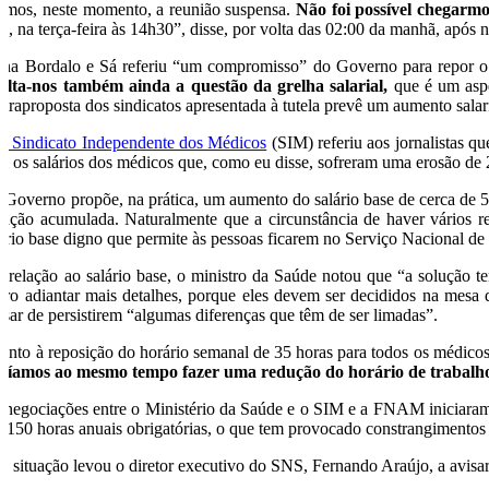
emos, neste momento, a reunião suspensa.
Não foi possível chegarm
ui, na terça-feira às 14h30”, disse, por volta das 02:00 da manhã, após 
ana Bordalo e Sá referiu “um compromisso” do Governo para repor o h
alta-nos também ainda a questão da grelha salarial,
que é um aspe
ntraproposta dos sindicatos apresentada à tutela prevê um aumento salar
 o
Sindicato Independente dos Médicos
(SIM) referiu aos jornalistas q
m os salários dos médicos que, como eu disse, sofreram uma erosão de 
 Governo propõe, na prática, um aumento do salário base de cerca de 5%
flação acumulada. Naturalmente que a circunstância de haver vários r
lário base digno que permite às pessoas ficarem no Serviço Nacional d
 relação ao salário base, o ministro da Saúde notou que “a solução t
ero adiantar mais detalhes, porque eles devem ser decididos na mesa
esar de persistirem “algumas diferenças que têm de ser limadas”.
anto à reposição do horário semanal de 35 horas para todos os médicos,
díamos ao mesmo tempo fazer uma redução do horário de trabalho 
 negociações entre o Ministério da Saúde e o SIM e a FNAM iniciaram-
s 150 horas anuais obrigatórias, o que tem provocado constrangimentos e
ta situação levou o diretor executivo do SNS, Fernando Araújo, a avi