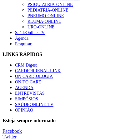
Trodelvy aprovado para primeira linha no cancro da mama tr
PSIQUIATRIA-ONLINE
58 visualizações
PEDIATRIA-ONLINE
PNEUMO-ONLINE
REUMA-ONLINE
URO-ONLINE
SaúdeOnline TV
Agenda
1.º Episódio do Podcast “Frequência Cardio – Sintoniza-te 
Pesquisar
58 visualizações
LINKS RÁPIDOS
CRM Digest
CARDIORRENAL LINK
Canábis medicinal e saúde mental
ON CARDIOLOGIA
53 visualizações
ON TO CARE
AGENDA
ENTREVISTAS
SIMPÓSIOS
SAÚDEONLINE.TV
MAIS NOTÍCIAS
OPINIÃO
Plataforma criada por estudantes apoia famílias após diagnóstic
Esteja sempre informado
5 Ago, 2026
|
0 Comments
Facebook
Twitter