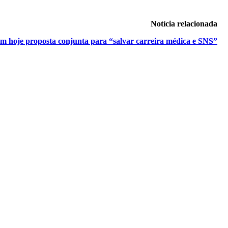
Notícia relacionada
am hoje proposta conjunta para “salvar carreira médica e SNS”