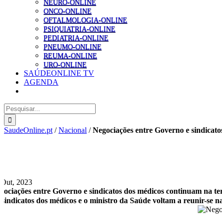
NEURO-ONLINE
ONCO-ONLINE
OFTALMOLOGIA-ONLINE
PSIQUIATRIA-ONLINE
PEDIATRIA-ONLINE
PNEUMO-ONLINE
REUMA-ONLINE
URO-ONLINE
SAÚDEONLINE TV
AGENDA
Pesquisar
SaudeOnline.pt
/
Nacional
/
Negociações entre Governo e sindicato
 Out, 2023
gociações entre Governo e sindicatos dos médicos continuam na ter
 sindicatos dos médicos e o ministro da Saúde voltam a reunir-se 