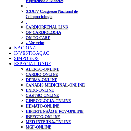
Hipertensão e Diabetes
.
XXXIV Congresso Nacional de
Coloproctologia
.
CARDIORRENAL LINK
ON CARDIOLOGIA
ON TO CARE
» Ver todos
NACIONAL
INVESTIGAÇÃO
SIMPÓSIOS
ESPECIALIDADE
ALERGO-ONLINE
CARDIO-ONLINE
DERMA-ONLINE
CANABIS MEDICINAL-ONLINE
ENDO-ONLINE
GASTRO-ONLINE
GINECOLOGIA-ONLINE
HEMATO-ONLINE
HIPERTENSÃO E RCV-ONLINE
INFECTO-ONLINE
MED.INTERNA-ONLINE
MGF-ONLINE