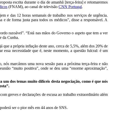
roposta escrita durante o dia de amanhã [terça-feira] e retomaremos
dicos
(FNAM), ao canal de televisão
CNN Portugal
.
em e das 12 horas semanais de trabalho nos serviços de urgência.
 e de forma justa para todos os médicos”, disse a responsável. A
 acordo razoável”. “Está nas mãos do Governo o aspeto que tem a ver
ue da Cunha.
já que a própria inflação deste ano, cerca de 5,5%, além dos 20% de
ar essa necessidade que é, neste momento, a questão fulcral: é um
do, nós marcámos uma nova sessão para a próxima terça-feira e não
 reunião “muito positiva”, onde se deu uma “enorme aproximação”,
a um dos temas muito difíceis desta negociação, como é que nós
osta”.
om greves e declarações de escusa ao trabalho extraordinário além
 poderá ser o pior mês em 44 anos de SNS.