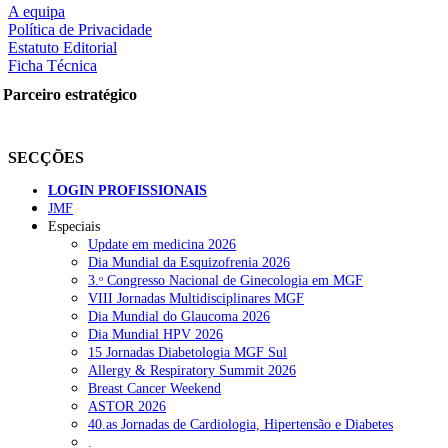
A equipa
Política de Privacidade
Estatuto Editorial
Ficha Técnica
rtilhe nas redes sociais:
Parceiro estratégico
SECÇÕES
LOGIN PROFISSIONAIS
JMF
squisar
Especiais
Update em medicina 2026
Dia Mundial da Esquizofrenia 2026
OTÍCIAS RECENTES
3.ᵒ Congresso Nacional de Ginecologia em MGF
VIII Jornadas Multidisciplinares MGF
Dia Mundial do Glaucoma 2026
Plataforma criada por estudantes apoia famílias após diagnóstico d
Dia Mundial HPV 2026
15 Jornadas Diabetologia MGF Sul
ULS Alto Alentejo e IPO de Lisboa reforçam cooperação em Oncolo
Allergy & Respiratory Summit 2026
Breast Cancer Weekend
Montenegro defende gestão pública ou privada para garantir médico
ASTOR 2026
40.as Jornadas de Cardiologia, Hipertensão e Diabetes
Governo admite cobrar taxas a utentes que recusem vaga em cuida
.