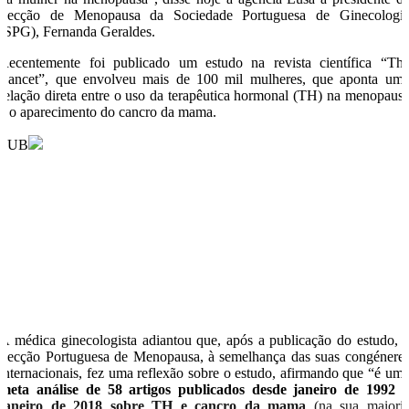
Secção de Menopausa da Sociedade Portuguesa de Ginecologi
(SPG), Fernanda Geraldes.
Recentemente foi publicado um estudo na revista científica “Th
Lancet”, que envolveu mais de 100 mil mulheres, que aponta um
relação direta entre o uso da terapêutica hormonal (TH) na menopaus
e o aparecimento do cancro da mama.
PUB
A médica ginecologista adiantou que, após a publicação do estudo, 
Secção Portuguesa de Menopausa, à semelhança das suas congénere
internacionais, fez uma reflexão sobre o estudo, afirmando que “é um
meta análise de 58 artigos publicados desde janeiro de 1992 
janeiro de 2018 sobre TH e cancro da mama
(na sua maiori