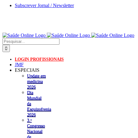
Skip
Subscrever Jornal / Newsletter
to
content
Pesquisar
LOGIN PROFISSIONAIS
JMF
ESPECIAIS
Update em
medicina
2026
Dia
Mundial
da
Esquizofrenia
2026
3.ᵒ
Congresso
Nacional
de