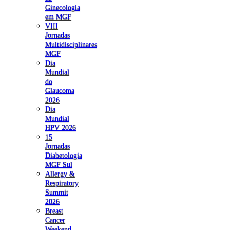
Ginecologia
em MGF
VIII
Jornadas
Multidisciplinares
MGF
Dia
Mundial
do
Glaucoma
2026
Dia
Mundial
HPV 2026
15
Jornadas
Diabetologia
MGF Sul
Allergy &
Respiratory
Summit
2026
Breast
Cancer
Weekend