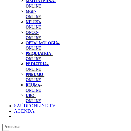
MED.INTERNA-
ONLINE
MGF-
ONLINE
NEURO-
ONLINE
ONCO-
ONLINE
OFTALMOLOGIA-
ONLINE
PSIQUIATRIA-
ONLINE
PEDIATRIA-
ONLINE
PNEUMO-
ONLINE
REUMA-
ONLINE
URO-
ONLINE
SAÚDEONLINE TV
AGENDA
Pesquisar