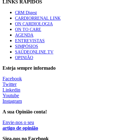
LINKS RÁPIDOS
1.º Episódio do Podcast “Frequência Cardio – Sintoniza
te na Insuficiência Cardíaca” da Bayer
CRM Digest
58 visualizações
CARDIORRENAL LINK
ON CARDIOLOGIA
ON TO CARE
AGENDA
Canábis medicinal e saúde mental
ENTREVISTAS
53 visualizações
SIMPÓSIOS
SAÚDEONLINE.TV
OPINIÃO
Esteja sempre informado
MAIS NOTÍCIAS
Facebook
Twitter
Linkedin
Plataforma criada por estudantes apoia famílias após
Youtube
diagnóstico de demência
Instagram
5 Ago, 2026
|
0 Comments
A sua Opinião conta!
Envie-nos o seu
ULS Alto Alentejo e IPO de Lisboa reforçam cooperação em
artigo de opinião
Oncologia, formação e investigação
Siga-nos no Facebook
5 Ago, 2026
|
0 Comments