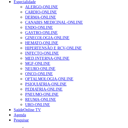
Especialidade
Enfermagem Forense. “Da urgência ao tribunal, cada
ALERGO-ONLINE
gesto conta e cada profissional faz a diferença”
CARDIO-ONLINE
202 visualizações
DERMA-ONLINE
CANABIS MEDICINAL-ONLINE
ENDO-ONLINE
GASTRO-ONLINE
Alguns milhares de utentes podem ficar sem médico de
GINECOLOGIA-ONLINE
família com nova regras do registo, alerta associação
HEMATO-ONLINE
167 visualizações
HIPERTENSÃO E RCV-ONLINE
INFECTO-ONLINE
MED.INTERNA-ONLINE
MGF-ONLINE
Quase quatro em cada dez doentes com enfarte
NEURO-ONLINE
apresentavam níveis elevados de Lp(a), revela estudo
ONCO-ONLINE
84 visualizações
OFTALMOLOGIA-ONLINE
PSIQUIATRIA-ONLINE
PEDIATRIA-ONLINE
PNEUMO-ONLINE
REUMA-ONLINE
Trodelvy aprovado para primeira linha no cancro da
URO-ONLINE
mama triplo negativo metastático em doentes não
SaúdeOnline TV
elegíveis para inibidores PD-(L)1
Agenda
58 visualizações
Pesquisar