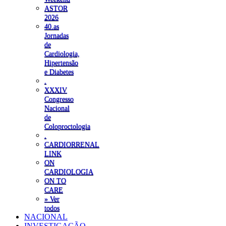
ASTOR
2026
40.as
Jornadas
de
Cardiologia,
Hipertensão
e Diabetes
.
XXXIV
Congresso
Nacional
de
Coloproctologia
.
CARDIORRENAL
LINK
ON
CARDIOLOGIA
ON TO
CARE
» Ver
todos
NACIONAL
INVESTIGAÇÃO