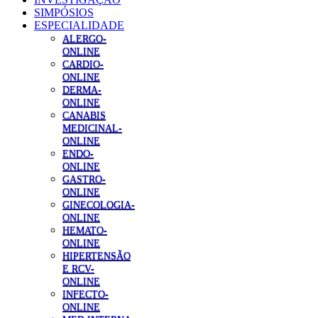
SIMPÓSIOS
ESPECIALIDADE
ALERGO-
ONLINE
CARDIO-
ONLINE
DERMA-
ONLINE
CANABIS
MEDICINAL-
ONLINE
ENDO-
ONLINE
GASTRO-
ONLINE
GINECOLOGIA-
ONLINE
HEMATO-
ONLINE
HIPERTENSÃO
E RCV-
ONLINE
INFECTO-
ONLINE