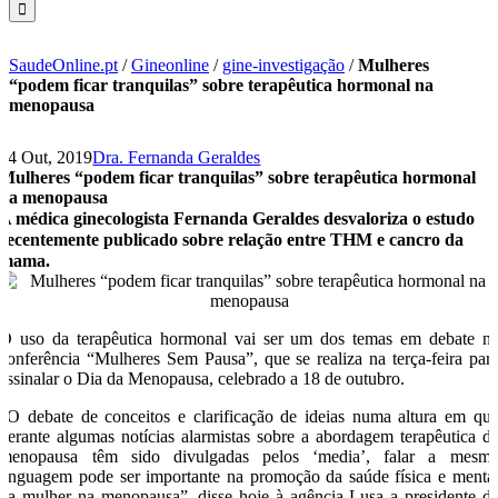
SaudeOnline.pt
/
Gineonline
/
gine-investigação
/
Mulheres
“podem ficar tranquilas” sobre terapêutica hormonal na
menopausa
14 Out, 2019
Dra. Fernanda Geraldes
Mulheres “podem ficar tranquilas” sobre terapêutica hormonal
na menopausa
A médica ginecologista Fernanda Geraldes desvaloriza o estudo
recentemente publicado sobre relação entre THM e cancro da
mama.
O uso da terapêutica hormonal vai ser um dos temas em debate n
conferência “Mulheres Sem Pausa”, que se realiza na terça-feira par
assinalar o Dia da Menopausa, celebrado a 18 de outubro.
“O debate de conceitos e clarificação de ideias numa altura em qu
perante algumas notícias alarmistas sobre a abordagem terapêutica d
menopausa têm sido divulgadas pelos ‘media’, falar a mesm
linguagem pode ser importante na promoção da saúde física e menta
da mulher na menopausa”, disse hoje à agência Lusa a presidente d