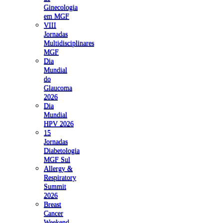
Ginecologia
em MGF
VIII
Jornadas
Multidisciplinares
MGF
Dia
Mundial
do
Glaucoma
2026
Dia
Mundial
HPV 2026
15
Jornadas
Diabetologia
MGF Sul
Allergy &
Respiratory
Summit
2026
Breast
Cancer
Weekend