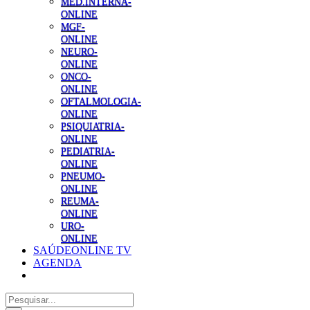
MED.INTERNA-
ONLINE
MGF-
ONLINE
NEURO-
ONLINE
ONCO-
ONLINE
OFTALMOLOGIA-
ONLINE
PSIQUIATRIA-
ONLINE
PEDIATRIA-
ONLINE
PNEUMO-
ONLINE
REUMA-
ONLINE
URO-
ONLINE
SAÚDEONLINE TV
AGENDA
Pesquisar