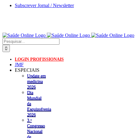
Skip
Subscrever Jornal / Newsletter
to
content
Pesquisar
LOGIN PROFISSIONAIS
JMF
ESPECIAIS
Update em
medicina
2026
Dia
Mundial
da
Esquizofrenia
2026
3.ᵒ
Congresso
Nacional
de