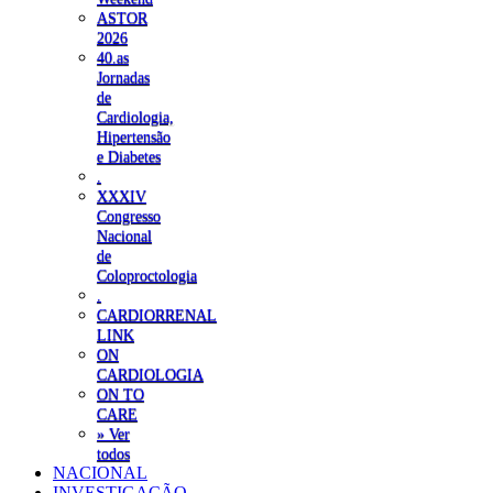
ASTOR
2026
40.as
Jornadas
de
Cardiologia,
Hipertensão
e Diabetes
.
XXXIV
Congresso
Nacional
de
Coloproctologia
.
CARDIORRENAL
LINK
ON
CARDIOLOGIA
ON TO
CARE
» Ver
todos
NACIONAL
INVESTIGAÇÃO