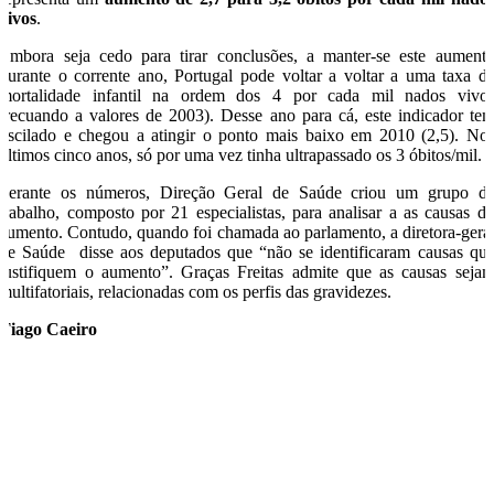
vivos
.
Embora seja cedo para tirar conclusões, a manter-se este aument
durante o corrente ano, Portugal pode voltar a voltar a uma taxa d
mortalidade infantil na ordem dos 4 por cada mil nados vivo
(recuando a valores de 2003). Desse ano para cá, este indicador te
oscilado e chegou a atingir o ponto mais baixo em 2010 (2,5). No
últimos cinco anos, só por uma vez tinha ultrapassado os 3 óbitos/mil.
Perante os números, Direção Geral de Saúde criou um grupo d
trabalho, composto por 21 especialistas, para analisar a as causas d
aumento. Contudo, quando foi chamada ao parlamento, a diretora-gera
de Saúde disse aos deputados que “não se identificaram causas qu
justifiquem o aumento”. Graças Freitas admite que as causas seja
multifatoriais, relacionadas com os perfis das gravidezes.
Tiago Caeiro