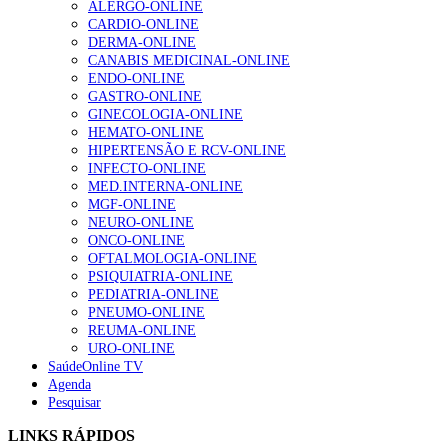
ALERGO-ONLINE
CARDIO-ONLINE
DERMA-ONLINE
CANABIS MEDICINAL-ONLINE
Alguns milhares de utentes podem ficar sem médico de
ENDO-ONLINE
família com nova regras do registo, alerta associação
GASTRO-ONLINE
175 visualizações
GINECOLOGIA-ONLINE
HEMATO-ONLINE
HIPERTENSÃO E RCV-ONLINE
INFECTO-ONLINE
Quase quatro em cada dez doentes com enfarte
MED.INTERNA-ONLINE
apresentavam níveis elevados de Lp(a), revela estudo
MGF-ONLINE
86 visualizações
NEURO-ONLINE
ONCO-ONLINE
OFTALMOLOGIA-ONLINE
PSIQUIATRIA-ONLINE
PEDIATRIA-ONLINE
“Os programas de rastreio do cancro do pulmão são
PNEUMO-ONLINE
custo-efetivos e representam um investimento
REUMA-ONLINE
sustentável para os sistemas de saúde”
URO-ONLINE
66 visualizações
SaúdeOnline TV
Agenda
Pesquisar
Trodelvy aprovado para primeira linha no cancro da
mama triplo negativo metastático em doentes não
LINKS RÁPIDOS
elegíveis para inibidores PD-(L)1