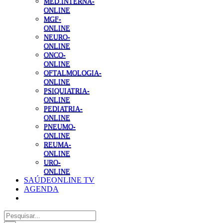
MED.INTERNA-
ONLINE
MGF-
ONLINE
NEURO-
ONLINE
ONCO-
ONLINE
OFTALMOLOGIA-
ONLINE
PSIQUIATRIA-
ONLINE
PEDIATRIA-
ONLINE
PNEUMO-
ONLINE
REUMA-
ONLINE
URO-
ONLINE
SAÚDEONLINE TV
AGENDA
Pesquisar