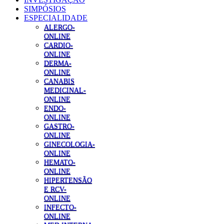
SIMPÓSIOS
ESPECIALIDADE
ALERGO-
ONLINE
CARDIO-
ONLINE
DERMA-
ONLINE
CANABIS
MEDICINAL-
ONLINE
ENDO-
ONLINE
GASTRO-
ONLINE
GINECOLOGIA-
ONLINE
HEMATO-
ONLINE
HIPERTENSÃO
E RCV-
ONLINE
INFECTO-
ONLINE