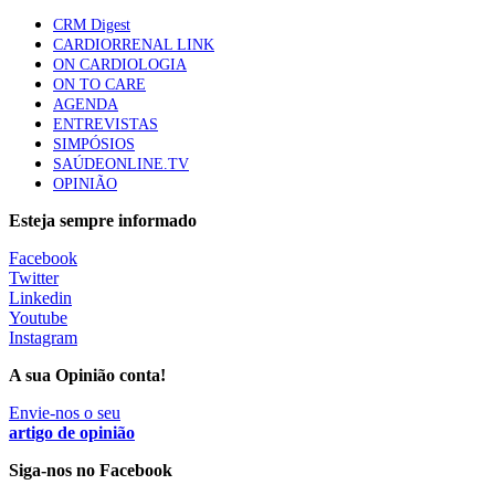
61 visualizações
CRM Digest
CARDIORRENAL LINK
ON CARDIOLOGIA
Especialistas defendem mais potássio na alimentação
ON TO CARE
para ajudar a controlar a hipertensão
AGENDA
57 visualizações
ENTREVISTAS
SIMPÓSIOS
SAÚDEONLINE.TV
OPINIÃO
MAIS NOTÍCIAS
Esteja sempre informado
Facebook
Estudantes de Medicina representados na 79.ª World Health
Twitter
Assembly
Linkedin
6 Ago, 2026
|
0 Comments
Youtube
Instagram
A sua Opinião conta!
Sindicato diz que nova carreira de médicos dentistas reforça
estabilidade no SNS
Envie-nos o seu
artigo de opinião
6 Ago, 2026
|
0 Comments
Siga-nos no Facebook