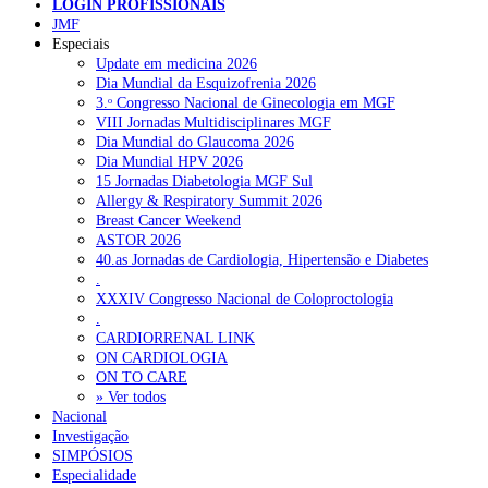
LOGIN PROFISSIONAIS
NOTÍCIAS RECENTES
JMF
Especiais
Update em medicina 2026
Portugal está a formar os médicos de que precisa?
6 de Agosto,
Dia Mundial da Esquizofrenia 2026
2026
3.ᵒ Congresso Nacional de Ginecologia em MGF
VIII Jornadas Multidisciplinares MGF
Estudantes de Medicina representados na 79.ª World Health
Dia Mundial do Glaucoma 2026
Assembly
6 de Agosto, 2026
Dia Mundial HPV 2026
15 Jornadas Diabetologia MGF Sul
SCORA X-Change Portugal promove formação internacional
Allergy & Respiratory Summit 2026
em saúde sexual e reprodutiva
6 de Agosto, 2026
Breast Cancer Weekend
ASTOR 2026
ANEM reúne com coordenador do Pacto Estratégico para a
40.as Jornadas de Cardiologia, Hipertensão e Diabetes
Saúde
6 de Agosto, 2026
.
XXXIV Congresso Nacional de Coloproctologia
Sindicato diz que nova carreira de médicos dentistas reforça
.
estabilidade no SNS
6 de Agosto, 2026
CARDIORRENAL LINK
ON CARDIOLOGIA
ON TO CARE
» Ver todos
NOTÍCIAS MAIS LIDAS
Nacional
Investigação
Enfermagem Forense. “Da urgência ao tribunal, cada
SIMPÓSIOS
gesto conta e cada profissional faz a diferença”
Especialidade
202 visualizações