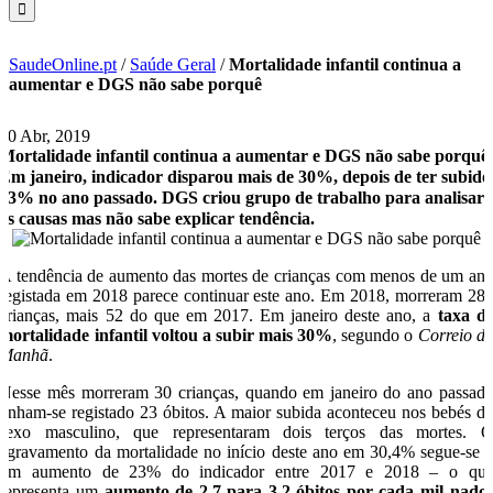
SaudeOnline.pt
/
Saúde Geral
/
Mortalidade infantil continua a
aumentar e DGS não sabe porquê
30 Abr, 2019
Mortalidade infantil continua a aumentar e DGS não sabe porquê
Em janeiro, indicador disparou mais de 30%, depois de ter subido
23% no ano passado. DGS criou grupo de trabalho para analisar
as causas mas não sabe explicar tendência.
A tendência de aumento das mortes de crianças com menos de um an
registada em 2018 parece continuar este ano. Em 2018, morreram 28
crianças, mais 52 do que em 2017. Em janeiro deste ano, a
taxa d
mortalidade infantil voltou a subir mais 30%
, segundo o
Correio d
Manhã
.
Nesse mês morreram 30 crianças, quando em janeiro do ano passad
tinham-se registado 23 óbitos. A maior subida aconteceu nos bebés d
sexo masculino, que representaram dois terços das mortes. 
agravamento da mortalidade no início deste ano em 30,4% segue-se 
um aumento de 23% do indicador entre 2017 e 2018 – o qu
representa um
aumento de 2,7 para 3,2 óbitos por cada mil nado