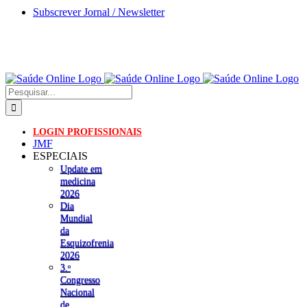
Skip
Subscrever Jornal / Newsletter
to
content
Pesquisar
LOGIN PROFISSIONAIS
JMF
ESPECIAIS
Update em
medicina
2026
Dia
Mundial
da
Esquizofrenia
2026
3.ᵒ
Congresso
Nacional
de