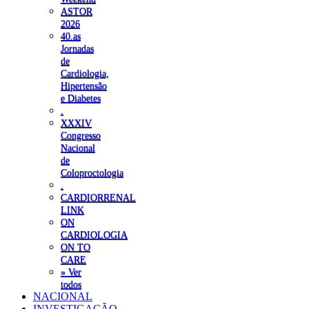
ASTOR
2026
40.as
Jornadas
de
Cardiologia,
Hipertensão
e Diabetes
.
XXXIV
Congresso
Nacional
de
Coloproctologia
.
CARDIORRENAL
LINK
ON
CARDIOLOGIA
ON TO
CARE
» Ver
todos
NACIONAL
INVESTIGAÇÃO