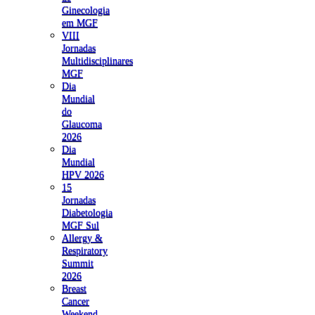
Ginecologia
em MGF
VIII
Jornadas
Multidisciplinares
MGF
Dia
Mundial
do
Glaucoma
2026
Dia
Mundial
HPV 2026
15
Jornadas
Diabetologia
MGF Sul
Allergy &
Respiratory
Summit
2026
Breast
Cancer
Weekend