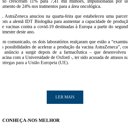
ano cresceram 11% para 7,41 mil milhões, impulsionadas por u
aumento de 24% nos tratmentos para a área oncológica.
A AstraZeneca anuciou na quarta-feira que estabeleceu uma parceri
com a alemã IDT Biologika para aumentar a capacidade de produçã
de vacinas contra a covid-19 destinadas à Europa a partir do segund
trimestre deste ano.
Em comunicado, os dois laboratórios realçaram que estão a “examina
as possibilidades de acelerar a produção da vacina AstraZeneca”, co
o anúncio a surgir depois de a farmacêutica – que desenvolveu 
vacina com a Universidade de Oxford -, ter sido acusada de atrasos na
entregas para a União Europeia (UE).
LER MAIS
CONHEÇA-NOS MELHOR