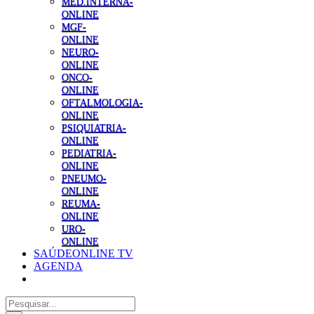
MED.INTERNA-
ONLINE
MGF-
ONLINE
NEURO-
ONLINE
ONCO-
ONLINE
OFTALMOLOGIA-
ONLINE
PSIQUIATRIA-
ONLINE
PEDIATRIA-
ONLINE
PNEUMO-
ONLINE
REUMA-
ONLINE
URO-
ONLINE
SAÚDEONLINE TV
AGENDA
Pesquisar