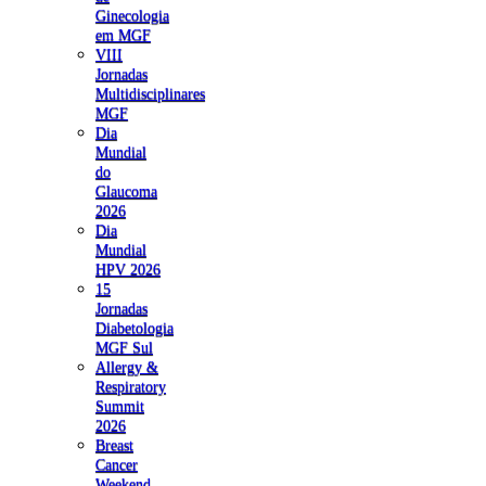
Ginecologia
em MGF
VIII
Jornadas
Multidisciplinares
MGF
Dia
Mundial
do
Glaucoma
2026
Dia
Mundial
HPV 2026
15
Jornadas
Diabetologia
MGF Sul
Allergy &
Respiratory
Summit
2026
Breast
Cancer
Weekend