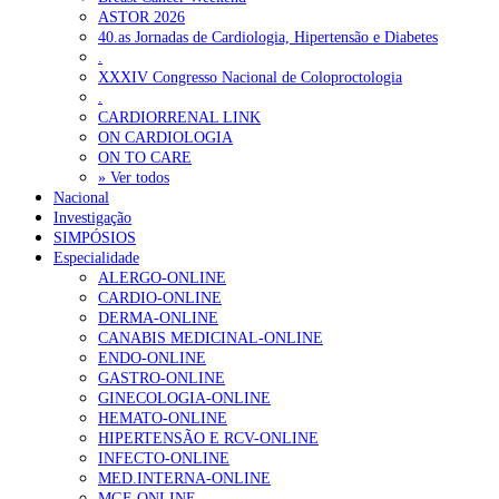
SCORA X-Change Portugal promove formação internacional
ASTOR 2026
em saúde sexual e reprodutiva
6 de Agosto, 2026
40.as Jornadas de Cardiologia, Hipertensão e Diabetes
.
ANEM reúne com coordenador do Pacto Estratégico para a
XXXIV Congresso Nacional de Coloproctologia
Saúde
6 de Agosto, 2026
.
CARDIORRENAL LINK
Sindicato diz que nova carreira de médicos dentistas reforça
ON CARDIOLOGIA
estabilidade no SNS
6 de Agosto, 2026
ON TO CARE
» Ver todos
Nacional
Investigação
NOTÍCIAS MAIS LIDAS
SIMPÓSIOS
Especialidade
Enfermagem Forense. “Da urgência ao tribunal, cada
ALERGO-ONLINE
gesto conta e cada profissional faz a diferença”
CARDIO-ONLINE
202 visualizações
DERMA-ONLINE
CANABIS MEDICINAL-ONLINE
ENDO-ONLINE
GASTRO-ONLINE
Alguns milhares de utentes podem ficar sem médico de
GINECOLOGIA-ONLINE
família com nova regras do registo, alerta associação
HEMATO-ONLINE
175 visualizações
HIPERTENSÃO E RCV-ONLINE
INFECTO-ONLINE
MED.INTERNA-ONLINE
MGF-ONLINE