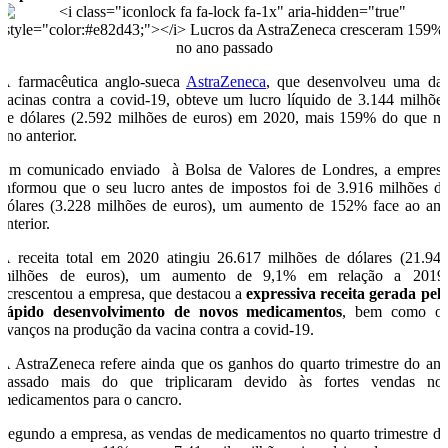
A farmacêutica anglo-sueca
AstraZeneca
, que desenvolveu uma da
vacinas contra a covid-19, obteve um lucro líquido de 3.144 milhõe
de dólares (2.592 milhões de euros) em 2020, mais 159% do que n
ano anterior.
Em comunicado enviado à Bolsa de Valores de Londres, a empres
informou que o seu lucro antes de impostos foi de 3.916 milhões d
dólares (3.228 milhões de euros), um aumento de 152% face ao an
anterior.
A receita total em 2020 atingiu 26.617 milhões de dólares (21.94
milhões de euros), um aumento de 9,1% em relação a 2019
acrescentou a empresa, que destacou a
expressiva receita gerada pel
rápido desenvolvimento de novos medicamentos
, bem como o
avanços na produção da vacina contra a covid-19.
A AstraZeneca refere ainda que os ganhos do quarto trimestre do an
passado mais do que triplicaram devido às fortes vendas no
medicamentos para o cancro.
Segundo a empresa, as vendas de medicamentos no quarto trimestre d