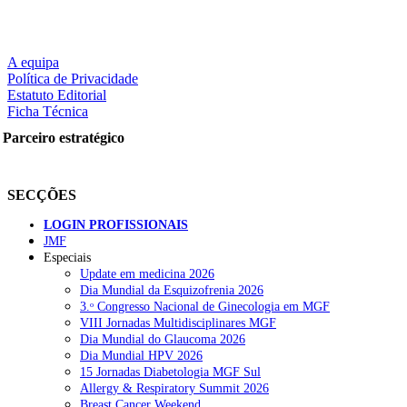
LER MAIS
A equipa
Política de Privacidade
Estatuto Editorial
Ficha Técnica
Partilhe nas redes sociais:
Parceiro estratégico
SECÇÕES
Pesquisar
LOGIN PROFISSIONAIS
JMF
Especiais
NOTÍCIAS RECENTES
Update em medicina 2026
Dia Mundial da Esquizofrenia 2026
3.ᵒ Congresso Nacional de Ginecologia em MGF
Portugal está a formar os médicos de que precisa?
6 de Agosto,
VIII Jornadas Multidisciplinares MGF
2026
Dia Mundial do Glaucoma 2026
Dia Mundial HPV 2026
Estudantes de Medicina representados na 79.ª World Health
15 Jornadas Diabetologia MGF Sul
Assembly
6 de Agosto, 2026
Allergy & Respiratory Summit 2026
Breast Cancer Weekend