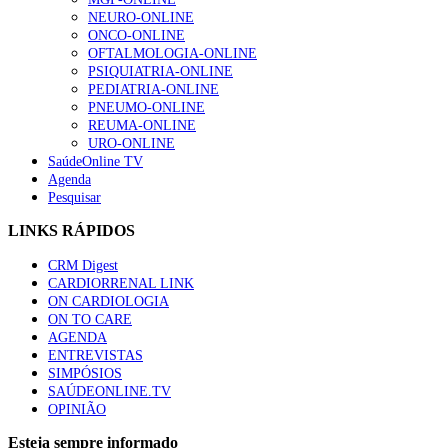
Quase quatro em cada dez doentes com enfarte
NEURO-ONLINE
apresentavam níveis elevados de Lp(a), revela estudo
ONCO-ONLINE
86 visualizações
OFTALMOLOGIA-ONLINE
PSIQUIATRIA-ONLINE
PEDIATRIA-ONLINE
PNEUMO-ONLINE
REUMA-ONLINE
“Os programas de rastreio do cancro do pulmão são
URO-ONLINE
custo-efetivos e representam um investimento
SaúdeOnline TV
sustentável para os sistemas de saúde”
Agenda
66 visualizações
Pesquisar
LINKS RÁPIDOS
Trodelvy aprovado para primeira linha no cancro da
mama triplo negativo metastático em doentes não
CRM Digest
elegíveis para inibidores PD-(L)1
CARDIORRENAL LINK
61 visualizações
ON CARDIOLOGIA
ON TO CARE
AGENDA
Especialistas defendem mais potássio na alimentação
ENTREVISTAS
para ajudar a controlar a hipertensão
SIMPÓSIOS
57 visualizações
SAÚDEONLINE.TV
OPINIÃO
Esteja sempre informado