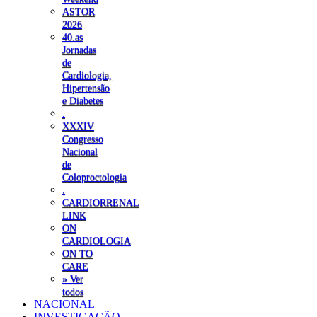
ASTOR
2026
40.as
Jornadas
de
Cardiologia,
Hipertensão
e Diabetes
.
XXXIV
Congresso
Nacional
de
Coloproctologia
.
CARDIORRENAL
LINK
ON
CARDIOLOGIA
ON TO
CARE
» Ver
todos
NACIONAL
INVESTIGAÇÃO