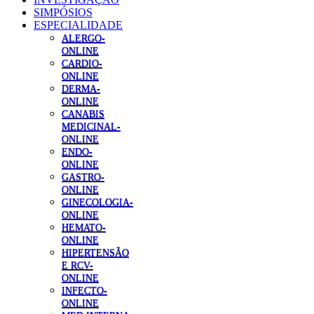
SIMPÓSIOS
ESPECIALIDADE
ALERGO-
ONLINE
CARDIO-
ONLINE
DERMA-
ONLINE
CANABIS
MEDICINAL-
ONLINE
ENDO-
ONLINE
GASTRO-
ONLINE
GINECOLOGIA-
ONLINE
HEMATO-
ONLINE
HIPERTENSÃO
E RCV-
ONLINE
INFECTO-
ONLINE