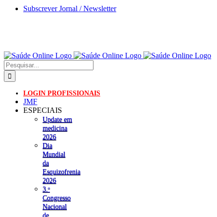
Skip
Subscrever Jornal / Newsletter
to
content
Pesquisar
LOGIN PROFISSIONAIS
JMF
ESPECIAIS
Update em
medicina
2026
Dia
Mundial
da
Esquizofrenia
2026
3.ᵒ
Congresso
Nacional
de