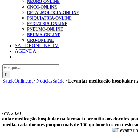
NEURO-ONLINE
ONCO-ONLINE
OFTALMOLOGIA-ONLINE
PSIQUIATRIA-ONLINE
PEDIATRIA-ONLINE
PNEUMO-ONLINE
REUMA-ONLINE
URO-ONLINE
SAÚDEONLINE TV
AGENDA
Pesquisar
SaudeOnline.pt
/
NotíciasSaúde
/
Levantar medicação hospitalar na
 Nov, 2020
vantar medicação hospitalar na farmácia permitiu aos doentes po
 média, cada doentes poupou mais de 100 quilómetros em deslocaçõe