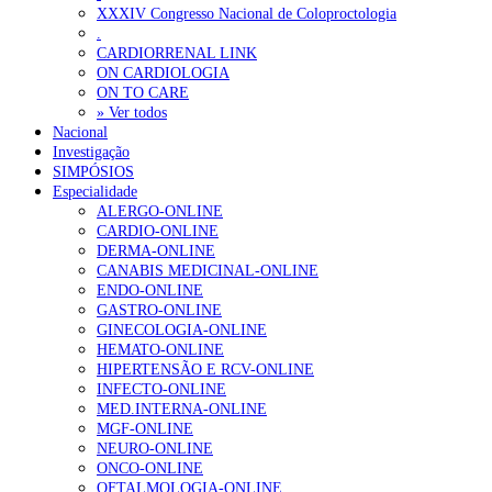
XXXIV Congresso Nacional de Coloproctologia
Sindicato diz que nova carreira de médicos dentistas reforça estabi
.
CARDIORRENAL LINK
ON CARDIOLOGIA
OTÍCIAS MAIS LIDAS
ON TO CARE
» Ver todos
Nacional
Enfermagem Forense. “Da urgência ao tribunal, cada gesto c
Investigação
202 visualizações
SIMPÓSIOS
Especialidade
ALERGO-ONLINE
CARDIO-ONLINE
DERMA-ONLINE
Alguns milhares de utentes podem ficar sem médico de famíl
CANABIS MEDICINAL-ONLINE
175 visualizações
ENDO-ONLINE
GASTRO-ONLINE
GINECOLOGIA-ONLINE
HEMATO-ONLINE
HIPERTENSÃO E RCV-ONLINE
Quase quatro em cada dez doentes com enfarte apresentavam
INFECTO-ONLINE
86 visualizações
MED.INTERNA-ONLINE
MGF-ONLINE
NEURO-ONLINE
ONCO-ONLINE
OFTALMOLOGIA-ONLINE