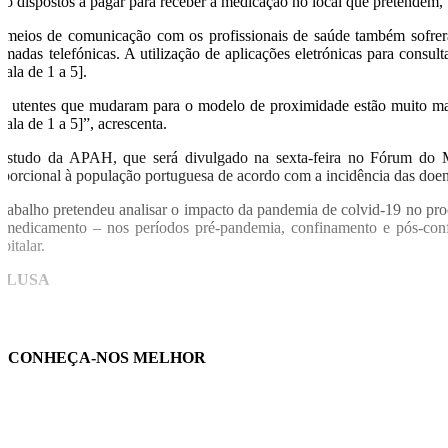
tão dispostos a pagar para receber a medicação no local que pretende
 meios de comunicação com os profissionais de saúde também sofreram
amadas telefónicas. A utilização de aplicações eletrónicas para consu
cala de 1 a 5].
s utentes que mudaram para o modelo de proximidade estão muito mais 
cala de 1 a 5]”, acrescenta.
estudo da APAH, que será divulgado na sexta-feira no Fórum do Me
oporcional à população portuguesa de acordo com a incidência das doença
trabalho pretendeu analisar o impacto da pandemia de colvid-19 no proc
 medicamento – nos períodos pré-pandemia, confinamento e pós-confi
pitalar.
O/LUSA
CONHEÇA-NOS MELHOR