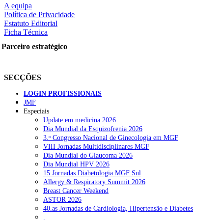
A equipa
Política de Privacidade
Estatuto Editorial
Ficha Técnica
rtilhe nas redes sociais:
Parceiro estratégico
SECÇÕES
LOGIN PROFISSIONAIS
JMF
squisar
Especiais
Update em medicina 2026
Dia Mundial da Esquizofrenia 2026
OTÍCIAS RECENTES
3.ᵒ Congresso Nacional de Ginecologia em MGF
VIII Jornadas Multidisciplinares MGF
Dia Mundial do Glaucoma 2026
Portugal está a formar os médicos de que precisa?
6 de Agosto, 202
Dia Mundial HPV 2026
15 Jornadas Diabetologia MGF Sul
Estudantes de Medicina representados na 79.ª World Health Assem
Allergy & Respiratory Summit 2026
Breast Cancer Weekend
SCORA X-Change Portugal promove formação internacional em saú
ASTOR 2026
40.as Jornadas de Cardiologia, Hipertensão e Diabetes
ANEM reúne com coordenador do Pacto Estratégico para a Saúde
.