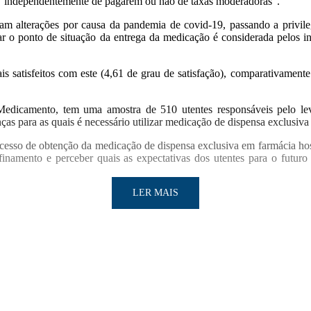
m, “independentemente de pagarem ou não de taxas moderadoras”.
 alterações por causa da pandemia de covid-19, passando a privileg
ltar o ponto de situação da entrega da medicação é considerada pelos 
satisfeitos com este (4,61 de grau de satisfação), comparativamente
dicamento, tem uma amostra de 510 utentes responsáveis pelo leva
s para as quais é necessário utilizar medicação de dispensa exclusiva 
esso de obtenção da medicação de dispensa exclusiva em farmácia hospi
namento e perceber quais as expectativas dos utentes para o futuro
LER MAIS
LER MAIS