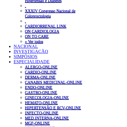
Hipertensão e Diabetes
.
XXXIV Congresso Nacional de
Coloproctologia
.
CARDIORRENAL LINK
ON CARDIOLOGIA
ON TO CARE
» Ver todos
NACIONAL
INVESTIGAÇÃO
SIMPÓSIOS
ESPECIALIDADE
ALERGO-ONLINE
CARDIO-ONLINE
DERMA-ONLINE
CANABIS MEDICINAL-ONLINE
ENDO-ONLINE
GASTRO-ONLINE
GINECOLOGIA-ONLINE
HEMATO-ONLINE
HIPERTENSÃO E RCV-ONLINE
INFECTO-ONLINE
MED.INTERNA-ONLINE
MGF-ONLINE