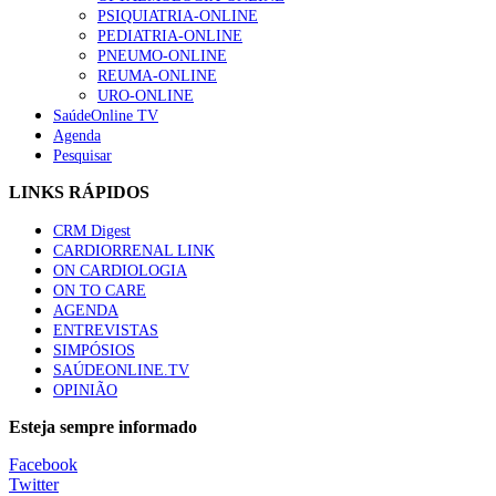
“Os programas de rastreio do cancro do pulmão são custo-ef
PSIQUIATRIA-ONLINE
66 visualizações
PEDIATRIA-ONLINE
PNEUMO-ONLINE
REUMA-ONLINE
URO-ONLINE
SaúdeOnline TV
Agenda
Trodelvy aprovado para primeira linha no cancro da mama tr
Pesquisar
61 visualizações
LINKS RÁPIDOS
CRM Digest
CARDIORRENAL LINK
Especialistas defendem mais potássio na alimentação para aj
ON CARDIOLOGIA
57 visualizações
ON TO CARE
AGENDA
ENTREVISTAS
SIMPÓSIOS
SAÚDEONLINE.TV
MAIS NOTÍCIAS
OPINIÃO
Sindicato diz que nova carreira de médicos dentistas reforça est
Esteja sempre informado
6 Ago, 2026
|
0 Comments
Facebook
Twitter