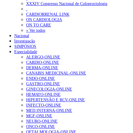
XXXIV Congresso Nacional de Coloproctologia
.
Alguns milhares de utentes podem ficar sem médico de famíl
CARDIORRENAL LINK
167 visualizações
ON CARDIOLOGIA
ON TO CARE
» Ver todos
Nacional
Investigação
Quase quatro em cada dez doentes com enfarte apresentavam
SIMPÓSIOS
84 visualizações
Especialidade
ALERGO-ONLINE
CARDIO-ONLINE
DERMA-ONLINE
CANABIS MEDICINAL-ONLINE
Trodelvy aprovado para primeira linha no cancro da mama tr
ENDO-ONLINE
58 visualizações
GASTRO-ONLINE
GINECOLOGIA-ONLINE
HEMATO-ONLINE
HIPERTENSÃO E RCV-ONLINE
INFECTO-ONLINE
1.º Episódio do Podcast “Frequência Cardio – Sintoniza-te 
MED.INTERNA-ONLINE
58 visualizações
MGF-ONLINE
NEURO-ONLINE
ONCO-ONLINE
OFTALMOLOGIA-ONLINE