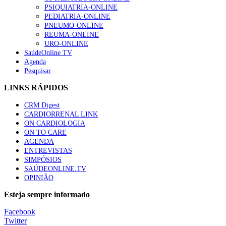
PSIQUIATRIA-ONLINE
Canábis medicinal e saúde mental
PEDIATRIA-ONLINE
53 visualizações
PNEUMO-ONLINE
REUMA-ONLINE
URO-ONLINE
SaúdeOnline TV
Agenda
Pesquisar
LINKS RÁPIDOS
CRM Digest
CARDIORRENAL LINK
ON CARDIOLOGIA
ON TO CARE
AGENDA
ENTREVISTAS
SIMPÓSIOS
SAÚDEONLINE.TV
OPINIÃO
Esteja sempre informado
Facebook
Twitter