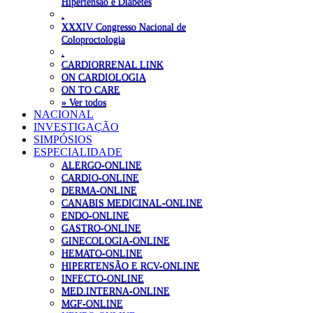
Hipertensão e Diabetes
.
XXXIV Congresso Nacional de
Coloproctologia
.
CARDIORRENAL LINK
ON CARDIOLOGIA
ON TO CARE
» Ver todos
NACIONAL
INVESTIGAÇÃO
SIMPÓSIOS
ESPECIALIDADE
ALERGO-ONLINE
CARDIO-ONLINE
DERMA-ONLINE
CANABIS MEDICINAL-ONLINE
ENDO-ONLINE
GASTRO-ONLINE
GINECOLOGIA-ONLINE
HEMATO-ONLINE
HIPERTENSÃO E RCV-ONLINE
INFECTO-ONLINE
MED.INTERNA-ONLINE
MGF-ONLINE