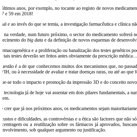
 últimos anos, por exemplo, no tocante ao registo de novos medicamen
17 e 59 em 2018!
inal e ao invés do que se temia, a investigação farmacêutica e clínica 
s na verdade, num futuro próximo, o sector do medicamento sofrerá nova
arecimento do
big data
e da definição de novos esquemas de desenvolvim
farmacogenética e a proliferação ou banalização dos testes genéticos p
s tais testes deverão ser feitos antes obviamente da prescrição médica
questão é a de que conhecemos muitos dos mecanismos que, no passado
 VIH, ou à necessidade de avaliar e tratar doenças raras, ou até ao que 
gue-se todo o impacto e promoção da impressão 3D e do conceito novo
ta tecnologia já de hoje vai assentar em dois pilares fundamentais, a n
agem.
de crer que já nos próximos anos, os medicamentos sejam maioritariam
 custos e dificuldades, as controvérsias e a ética são factores que nã
recentragem ou a reutilização sobre os fármacos já aprovados, busca
senvolvimento, sob qualquer argumento ou justificação.