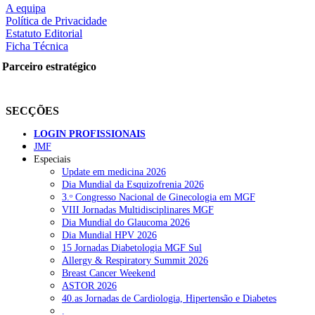
squisar
A equipa
Política de Privacidade
Estatuto Editorial
Ficha Técnica
OTÍCIAS RECENTES
Parceiro estratégico
Plataforma criada por estudantes apoia famílias após diagnóstico d
SECÇÕES
ULS Alto Alentejo e IPO de Lisboa reforçam cooperação em Oncolo
LOGIN PROFISSIONAIS
Montenegro defende gestão pública ou privada para garantir médico
JMF
Especiais
Governo admite cobrar taxas a utentes que recusem vaga em cuida
Update em medicina 2026
Dia Mundial da Esquizofrenia 2026
Estudo aponta potencial da casca de maracujá-roxo no controlo da
3.ᵒ Congresso Nacional de Ginecologia em MGF
VIII Jornadas Multidisciplinares MGF
Dia Mundial do Glaucoma 2026
OTÍCIAS MAIS LIDAS
Dia Mundial HPV 2026
15 Jornadas Diabetologia MGF Sul
Allergy & Respiratory Summit 2026
Enfermagem Forense. “Da urgência ao tribunal, cada gesto c
Breast Cancer Weekend
202 visualizações
ASTOR 2026
40.as Jornadas de Cardiologia, Hipertensão e Diabetes
.