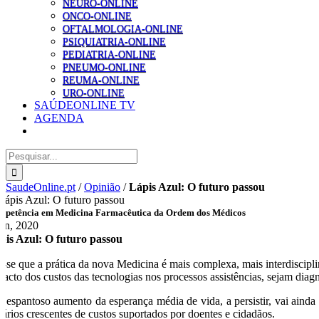
NEURO-ONLINE
ONCO-ONLINE
OFTALMOLOGIA-ONLINE
PSIQUIATRIA-ONLINE
PEDIATRIA-ONLINE
PNEUMO-ONLINE
REUMA-ONLINE
URO-ONLINE
SAÚDEONLINE TV
AGENDA
Pesquisar
SaudeOnline.pt
/
Opinião
/
Lápis Azul: O futuro passou
mpetência em Medicina Farmacêutica da Ordem dos Médicos
Jan, 2020
pis Azul: O futuro passou
z-se que a prática da nova Medicina é mais complexa, mais interdiscipl
pacto dos custos das tecnologias nos processos assistências, sejam diag
o espantoso aumento da esperança média de vida, a persistir, vai ainda
nários crescentes de custos suportados por doentes e cidadãos.