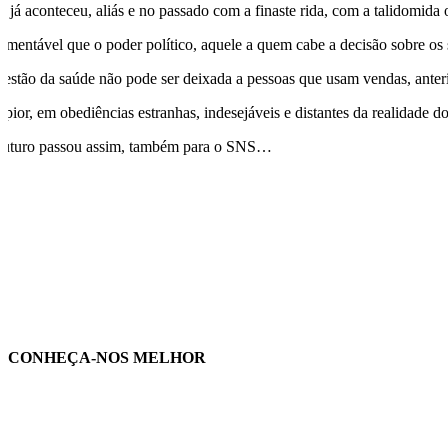
o já aconteceu, aliás e no passado com a finaste rida, com a talidomida o
lamentável que o poder político, aquele a quem cabe a decisão sobre o
gestão da saúde não pode ser deixada a pessoas que usam vendas, anterio
 pior, em obediências estranhas, indesejáveis e distantes da realidade d
futuro passou assim, também para o SNS…
CONHEÇA-NOS MELHOR
rtilhe nas redes sociais: