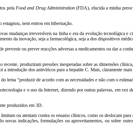
tos pela
Food and Drug Administration
(FDA), elucida a minha preo
não estagnou, nem entrou em hibernação.
s mudanças irreversíveis na linha e era da evolução tecnológica e cie
ento da inovação, seja a farmacológica, seja a dos dispositivos médic
ode prevenir ou prever reacções adversas a medicamentos ou dar a conhe
…
 recente, produziram pressões inesperadas sobre as dimensões clínica
foi a introdução dos antivíricos para a hepatite C. Mais, claramente ma
 do lema “produzir de acordo com as necessidades e não com o estima
anotecnologia e o uso da Internet, dizendo por outras palavras, em vez
ente produzidos em 3D.
o só limitam ou atentam contra os ensaios clínicos, como os deslocam p
ndo novas indicações, formulações ou aproveitamentos, ou sobre outro