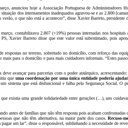
arço, anunciou hoje a Associação Portuguesa de Administradores Hos
, a situação dos internamentos inadequados agravou-se e as 2.800 [cam
o verão, o que não está a acontecer”, disse Xavier Barreto, president
rço, contabilizava 2.807 (+19%) pessoas internadas nos hospitais ape
PS, Xavier Barreto disse que este valor está subestimado, pois apenas
de respostas no terreno, sobretudo no domicílio, com reforço das equ
r mais para o domicílio e para mais cuidadores informais. “Estes pass
 deve avançar para parcerias com o poder autárquico, acrescentando: 
mitiu que
uma coordenação por uma única entidade poderia ajuda
ra um sistema que está disfuncional e falha pela Segurança Social. O
que existia uma grande solidariedade entre gerações (…), uns cuidavam
do antes de famílias que não têm resposta pois acabam confrontadas co
ssoas que não têm alternativa, na maior parte dos casos.
Recuso-me
gar um lar”, disse o responsável, sublinhando a necessidade de rever 