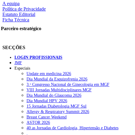
A equipa
Política de Privacidade
Estatuto Editorial
Ficha Técnica
rtilhe nas redes sociais:
Parceiro estratégico
SECÇÕES
LOGIN PROFISSIONAIS
JMF
Especiais
squisar
Update em medicina 2026
Dia Mundial da Esquizofrenia 2026
3.ᵒ Congresso Nacional de Ginecologia em MGF
OTÍCIAS RECENTES
VIII Jornadas Multidisciplinares MGF
Dia Mundial do Glaucoma 2026
Dia Mundial HPV 2026
Quase 11.900 jovens recorreram aos cheques psicólogo e nutricioni
15 Jornadas Diabetologia MGF Sul
Allergy & Respiratory Summit 2026
ULS de Coimbra estreia cirurgia endoscópica do ouvido com apoio
Breast Cancer Weekend
ASTOR 2026
Enfermeiros exigem esclarecimentos sobre eventual gestão privad
40.as Jornadas de Cardiologia, Hipertensão e Diabetes
.