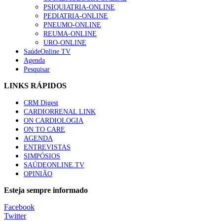
PSIQUIATRIA-ONLINE
“Os programas de rastreio do cancro do pulmão são custo-ef
PEDIATRIA-ONLINE
88 visualizações
PNEUMO-ONLINE
REUMA-ONLINE
URO-ONLINE
SaúdeOnline TV
Agenda
Pesquisar
Quase quatro em cada dez doentes com enfarte apresentavam
86 visualizações
LINKS RÁPIDOS
CRM Digest
CARDIORRENAL LINK
ON CARDIOLOGIA
Trodelvy aprovado para primeira linha no cancro da mama tr
ON TO CARE
61 visualizações
AGENDA
ENTREVISTAS
SIMPÓSIOS
SAÚDEONLINE.TV
OPINIÃO
MAIS NOTÍCIAS
Esteja sempre informado
Quase 11.900 jovens recorreram aos cheques psicólogo e nutricio
Facebook
7 Ago, 2026
|
0 Comments
Twitter