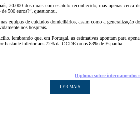
 país, 20.000 dos quais com estatuto reconhecido, mas apenas cerca
o de 500 euros?”, questionou.
s equipas de cuidados domiciliários, assim como a generalização dos 
evidamente nos hospitais.
icilio, lembrando que, em Portugal, as estimativas apontam para apen
or bastante inferior aos 72% da OCDE ou os 83% de Espanha.
Diploma sobre internamentos so
LER MAIS