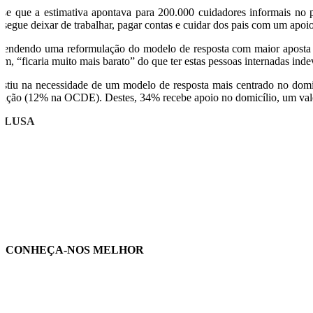
sse que a estimativa apontava para 200.000 cuidadores informais no
nsegue deixar de trabalhar, pagar contas e cuidar dos pais com um apoi
fendendo uma reformulação do modelo de resposta com maior aposta na
sim, “ficaria muito mais barato” do que ter estas pessoas internadas ind
sistiu na necessidade de um modelo de resposta mais centrado no dom
ração (12% na OCDE). Destes, 34% recebe apoio no domicílio, um val
O/LUSA
CONHEÇA-NOS MELHOR