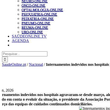
NEURO-ONLINE
ONCO-ONLINE
OFTALMOLOGIA-ONLINE
PSIQUIATRIA-ONLINE
PEDIATRIA-ONLINE
PNEUMO-ONLINE
REUMA-ONLINE
URO-ONLINE
SAÚDEONLINE TV
AGENDA
Pesquisar
SaudeOnline.pt
/
Nacional
/
Internamentos indevidos nos hospitais
Jun, 2026
ternamentos indevidos nos hospitais agravaram-se desde março, al
ndo em conta o evoluir da situação, o presidente da Associação Po
forço das equipas de cuidados continuados domiciliários.