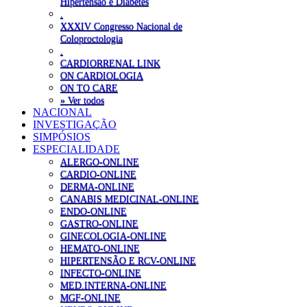
Hipertensão e Diabetes
.
XXXIV Congresso Nacional de
Coloproctologia
.
CARDIORRENAL LINK
ON CARDIOLOGIA
ON TO CARE
» Ver todos
NACIONAL
INVESTIGAÇÃO
SIMPÓSIOS
ESPECIALIDADE
ALERGO-ONLINE
CARDIO-ONLINE
DERMA-ONLINE
CANABIS MEDICINAL-ONLINE
ENDO-ONLINE
GASTRO-ONLINE
GINECOLOGIA-ONLINE
HEMATO-ONLINE
HIPERTENSÃO E RCV-ONLINE
INFECTO-ONLINE
MED.INTERNA-ONLINE
MGF-ONLINE