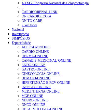
Ordem dos Médicos alerta para riscos no novo sistema de acesso a c
XXXIV Congresso Nacional de Coloproctologia
.
Portugal está a formar os médicos de que precisa?
6 de Agosto, 202
CARDIORRENAL LINK
ON CARDIOLOGIA
ON TO CARE
OTÍCIAS MAIS LIDAS
» Ver todos
Nacional
Investigação
Enfermagem Forense. “Da urgência ao tribunal, cada gesto c
SIMPÓSIOS
202 visualizações
Especialidade
ALERGO-ONLINE
CARDIO-ONLINE
DERMA-ONLINE
CANABIS MEDICINAL-ONLINE
Alguns milhares de utentes podem ficar sem médico de famíl
ENDO-ONLINE
155 visualizações
GASTRO-ONLINE
GINECOLOGIA-ONLINE
HEMATO-ONLINE
HIPERTENSÃO E RCV-ONLINE
INFECTO-ONLINE
1.º Episódio do Podcast “Frequência Cardio – Sintoniza-te 
MED.INTERNA-ONLINE
99 visualizações
MGF-ONLINE
NEURO-ONLINE
ONCO-ONLINE
OFTALMOLOGIA-ONLINE