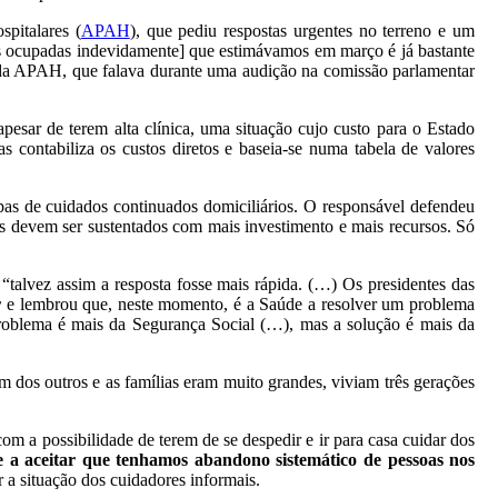
pitalares (
APAH
), que pediu respostas urgentes no terreno e um
as ocupadas indevidamente] que estimávamos em março é já bastante
e da APAH, que falava durante uma audição na comissão parlamentar
sar de terem alta clínica, uma situação cujo custo para o Estado
 contabiliza os custos diretos e baseia-se numa tabela de valores
ipas de cuidados continuados domiciliários. O responsável defendeu
os devem ser sustentados com mais investimento e mais recursos. Só
“talvez assim a resposta fosse mais rápida. (…) Os presidentes das
r
e lembrou que, neste momento, é a Saúde a resolver um problema
 problema é mais da Segurança Social (…), mas a solução é mais da
 dos outros e as famílias eram muito grandes, viviam três gerações
m a possibilidade de terem de se despedir e ir para casa cuidar dos
 a aceitar que tenhamos abandono sistemático de pessoas nos
a situação dos cuidadores informais.