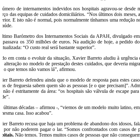
número de internamentos indevidos nos hospitais agravou-se desde m
forço das equipas de cuidados domiciliários. “Nos últimos dois meses
perior. E isto não é normal, pois normalmente tínhamos uma redução n
 saúde.
último Barómetro dos Internamentos Sociais da APAH, divulgado em ma
trapassava os 350 milhões de euros. Na audição de hoje, a pedido do 
atualizada: “O custo real será bastante superior”.
ndo em conta o evoluir da situação, Xavier Barreto aludiu à urgência 
a alteração no modelo de prestação destes cuidados, que deveria migra
m o que temos não vamos lá”, afirmou.
vier Barreto defendeu ainda que o modelo de resposta para estes casos
ntas de freguesia sabem quem são as pessoas [e o que precisam]”. Ad
e não é estritamente da área: “os hospitais são válvula de escape pa
úde”.
s últimas décadas – afirmou -, “viemos de um modelo muito latino, em 
 mesma casa. Isso acabou”.
vier Barreto recusa que haja um problema de abandono dos idosos, falan
is por não poderem pagar o lar. “Somos confrontados com casos de pe
spitais.
Não temos. Temos muitos casos de pessoas que não conseguem pa