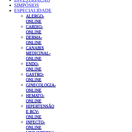
SIMPÓSIOS
ESPECIALIDADE
ALERGO-
ONLINE
CARDIO-
ONLINE
DERMA-
ONLINE
CANABIS
MEDICINAL-
ONLINE
ENDO-
ONLINE
GASTRO-
ONLINE
GINECOLOGIA-
ONLINE
HEMATO-
ONLINE
HIPERTENSÃO
E RCV-
ONLINE
INFECTO-
ONLINE