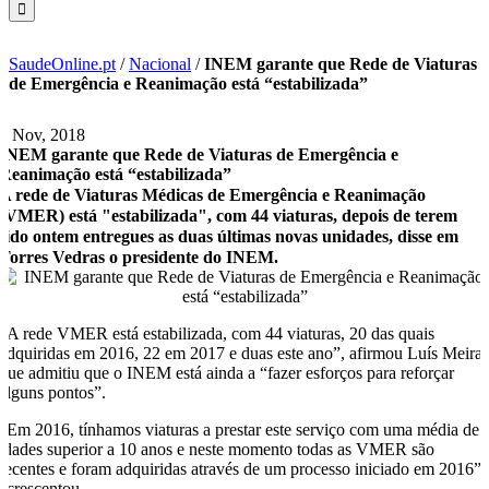
SaudeOnline.pt
/
Nacional
/
INEM garante que Rede de Viaturas
de Emergência e Reanimação está “estabilizada”
9 Nov, 2018
INEM garante que Rede de Viaturas de Emergência e
Reanimação está “estabilizada”
A rede de Viaturas Médicas de Emergência e Reanimação
(VMER) está "estabilizada", com 44 viaturas, depois de terem
sido ontem entregues as duas últimas novas unidades, disse em
Torres Vedras o presidente do INEM.
“A rede VMER está estabilizada, com 44 viaturas, 20 das quais
adquiridas em 2016, 22 em 2017 e duas este ano”, afirmou Luís Meira,
que admitiu que o INEM está ainda a “fazer esforços para reforçar
alguns pontos”.
“Em 2016, tínhamos viaturas a prestar este serviço com uma média de
idades superior a 10 anos e neste momento todas as VMER são
recentes e foram adquiridas através de um processo iniciado em 2016”,
acrescentou.