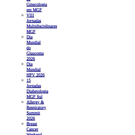
Ginecologia
em MGF
VIII
Jornadas
Multidisciplinares
MGF
Dia
Mundial
do
Glaucoma
2026
Dia
Mundial
HPV 2026
15
Jornadas
Diabetologia
MGF Sul
Allergy &
Respiratory
Summit
2026
Breast
Cancer
Weekend