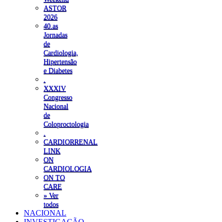
ASTOR
2026
40.as
Jornadas
de
Cardiologia,
Hipertensão
e Diabetes
.
XXXIV
Congresso
Nacional
de
Coloproctologia
.
CARDIORRENAL
LINK
ON
CARDIOLOGIA
ON TO
CARE
» Ver
todos
NACIONAL
INVESTIGAÇÃO