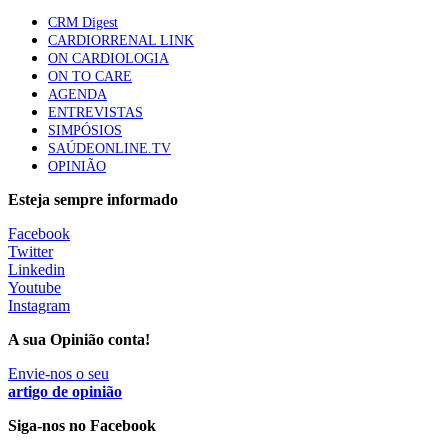
Quase quatro em cada dez doentes com enfarte
CRM Digest
apresentavam níveis elevados de Lp(a), revela estudo
CARDIORRENAL LINK
88 visualizações
ON CARDIOLOGIA
ON TO CARE
AGENDA
ENTREVISTAS
Trodelvy aprovado para primeira linha no cancro da
SIMPÓSIOS
mama triplo negativo metastático em doentes não
SAÚDEONLINE.TV
elegíveis para inibidores PD-(L)1
OPINIÃO
61 visualizações
Esteja sempre informado
MAIS NOTÍCIAS
Facebook
Twitter
Linkedin
Youtube
Ordem dos Médicos pede simplificação urgente das regras para
Instagram
atualização de dados dos utentes
10 Ago, 2026
|
0 Comments
A sua Opinião conta!
Envie-nos o seu
artigo de opinião
Programa Voltar a Casa para doentes com alta clínica só
avança com Orçamento de 2027
Siga-nos no Facebook
10 Ago, 2026
|
0 Comments