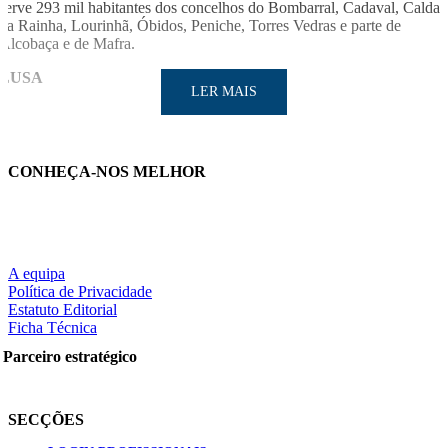
serve 293 mil habitantes dos concelhos do Bombarral, Cadaval, Caldas
da Rainha, Lourinhã, Óbidos, Peniche, Torres Vedras e parte de
Alcobaça e de Mafra.
LUSA
LER MAIS
CONHEÇA-NOS MELHOR
A equipa
LER MAIS
Política de Privacidade
Estatuto Editorial
Ficha Técnica
Parceiro estratégico
Partilhe nas redes sociais:
SECÇÕES