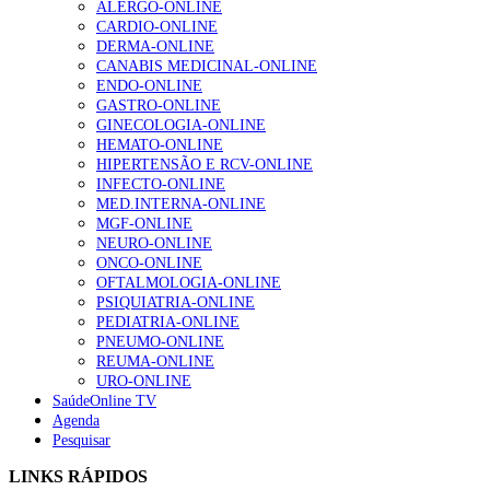
ALERGO-ONLINE
1.º Episódio do Podcast “Frequência Cardio – Sintoniza
CARDIO-ONLINE
te na Insuficiência Cardíaca” da Bayer
DERMA-ONLINE
207 visualizações
CANABIS MEDICINAL-ONLINE
ENDO-ONLINE
GASTRO-ONLINE
GINECOLOGIA-ONLINE
Enfermagem Forense. “Da urgência ao tribunal, cada
HEMATO-ONLINE
gesto conta e cada profissional faz a diferença”
HIPERTENSÃO E RCV-ONLINE
203 visualizações
INFECTO-ONLINE
MED.INTERNA-ONLINE
MGF-ONLINE
NEURO-ONLINE
Alguns milhares de utentes podem ficar sem médico de
ONCO-ONLINE
família com nova regras do registo, alerta associação
OFTALMOLOGIA-ONLINE
162 visualizações
PSIQUIATRIA-ONLINE
PEDIATRIA-ONLINE
PNEUMO-ONLINE
REUMA-ONLINE
URO-ONLINE
“Os programas de rastreio do cancro do pulmão são
SaúdeOnline TV
custo-efetivos e representam um investimento
Agenda
sustentável para os sistemas de saúde”
Pesquisar
94 visualizações
LINKS RÁPIDOS