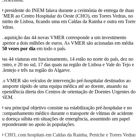
O presidente do INEM falava durante a cerimónia de entrega de duas
VMER ao Centro Hospitalar do Oeste (CHO), em Torres Vedras, no
distrito de Lisboa, ficando uma em Caldas da Rainha e outra em Torres
Vedras.
A aquisição das 44 novas VMER corresponde a um investimento
superior a dois milhões de euros. As VMER são acionadas em média
250 vezes por dia
em todo o país.
Das 44 viaturas em funcionamento, 14 estão no norte do país, dez no
centro, e 20 no sul, 17 das quais na região de Lisboa e Vale do Tejo e
Alentejo e três na região do Algarve.
As VMER são veículos de intervenção pré-hospitalar destinados ao
transporte rápido de uma equipa médica até ao doente, atuando na
dependência direta dos Centros de orientação de Doentes Urgentes do
INEM.
O seu principal objetivo consiste na estabilização pré-hospitalar e no
acompanhamento médico durante o transporte de vítimas de acidente
ou doença súbita em situações de emergência, assumindo um papel
preponderante no apoio às populações.
O CHO, com hospitais em Caldas da Rainha, Peniche e Torres Vedras,