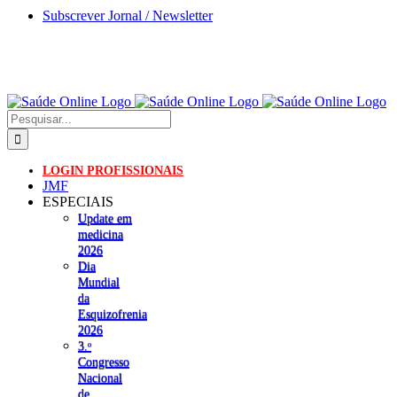
Skip
Subscrever Jornal / Newsletter
to
content
Pesquisar
LOGIN PROFISSIONAIS
JMF
ESPECIAIS
Update em
medicina
2026
Dia
Mundial
da
Esquizofrenia
2026
3.ᵒ
Congresso
Nacional
de