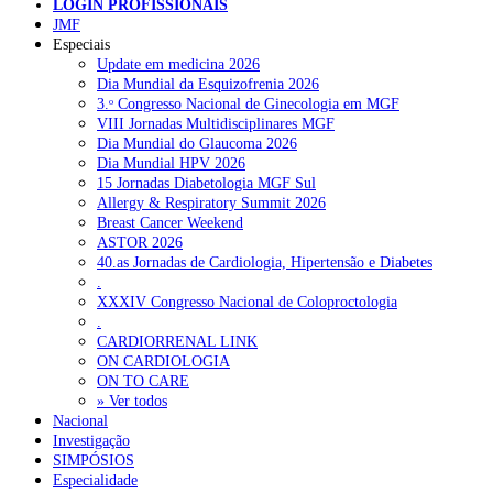
LOGIN PROFISSIONAIS
Pesquisar
JMF
Especiais
Update em medicina 2026
Dia Mundial da Esquizofrenia 2026
NOTÍCIAS RECENTES
3.ᵒ Congresso Nacional de Ginecologia em MGF
VIII Jornadas Multidisciplinares MGF
Ordem dos Médicos pede simplificação urgente das regras para
Dia Mundial do Glaucoma 2026
atualização de dados dos utentes
10 de Agosto, 2026
Dia Mundial HPV 2026
15 Jornadas Diabetologia MGF Sul
Programa Voltar a Casa para doentes com alta clínica só avança
Allergy & Respiratory Summit 2026
com Orçamento de 2027
10 de Agosto, 2026
Breast Cancer Weekend
ASTOR 2026
Ministério prepara regras para acompanhamento da gravidez de
40.as Jornadas de Cardiologia, Hipertensão e Diabetes
baixo risco por enfermeiros especialistas
10 de Agosto, 2026
.
XXXIV Congresso Nacional de Coloproctologia
Presidente da República promulga clarificação dos incentivos a
.
médicos por trabalho suplementar
10 de Agosto, 2026
CARDIORRENAL LINK
ON CARDIOLOGIA
Quase 11.900 jovens recorreram aos cheques psicólogo e
ON TO CARE
nutricionista no primeiro mês
7 de Agosto, 2026
» Ver todos
Nacional
Investigação
SIMPÓSIOS
NOTÍCIAS MAIS LIDAS
Especialidade