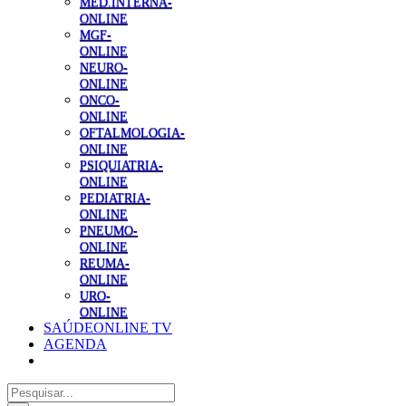
MED.INTERNA-
ONLINE
MGF-
ONLINE
NEURO-
ONLINE
ONCO-
ONLINE
OFTALMOLOGIA-
ONLINE
PSIQUIATRIA-
ONLINE
PEDIATRIA-
ONLINE
PNEUMO-
ONLINE
REUMA-
ONLINE
URO-
ONLINE
SAÚDEONLINE TV
AGENDA
Pesquisar