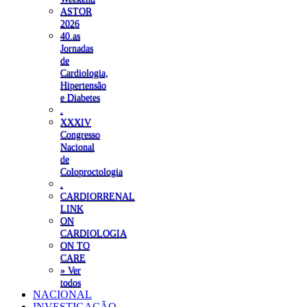
ASTOR
2026
40.as
Jornadas
de
Cardiologia,
Hipertensão
e Diabetes
.
XXXIV
Congresso
Nacional
de
Coloproctologia
.
CARDIORRENAL
LINK
ON
CARDIOLOGIA
ON TO
CARE
» Ver
todos
NACIONAL
INVESTIGAÇÃO