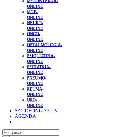
MED.INTERNA-
ONLINE
MGF-
ONLINE
NEURO-
ONLINE
ONCO-
ONLINE
OFTALMOLOGIA-
ONLINE
PSIQUIATRIA-
ONLINE
PEDIATRIA-
ONLINE
PNEUMO-
ONLINE
REUMA-
ONLINE
URO-
ONLINE
SAÚDEONLINE TV
AGENDA
Pesquisar