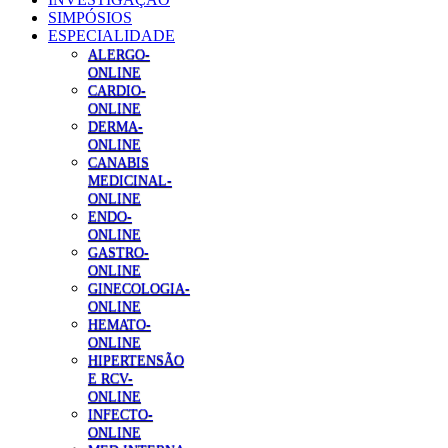
SIMPÓSIOS
ESPECIALIDADE
ALERGO-
ONLINE
CARDIO-
ONLINE
DERMA-
ONLINE
CANABIS
MEDICINAL-
ONLINE
ENDO-
ONLINE
GASTRO-
ONLINE
GINECOLOGIA-
ONLINE
HEMATO-
ONLINE
HIPERTENSÃO
E RCV-
ONLINE
INFECTO-
ONLINE