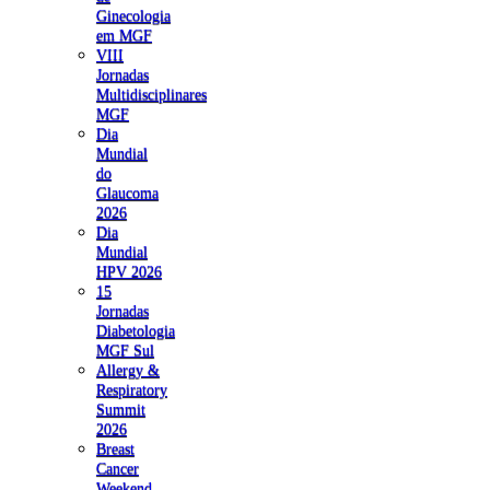
Ginecologia
em MGF
VIII
Jornadas
Multidisciplinares
MGF
Dia
Mundial
do
Glaucoma
2026
Dia
Mundial
HPV 2026
15
Jornadas
Diabetologia
MGF Sul
Allergy &
Respiratory
Summit
2026
Breast
Cancer
Weekend