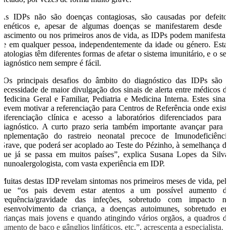
As IDPs não são doenças contagiosas, são causadas por defeito
genéticos e, apesar de algumas doenças se manifestarem desde 
nascimento ou nos primeiros anos de vida, as IDPs podem manifestar
se em qualquer pessoa, independentemente da idade ou género. Esta
patologias têm diferentes formas de afetar o sistema imunitário, e o se
diagnóstico nem sempre é fácil.
“Os principais desafios do âmbito do diagnóstico das IDPs são 
necessidade de maior divulgação dos sinais de alerta entre médicos d
Medicina Geral e Familiar, Pediatria e Medicina Interna. Estes sinai
devem motivar a referenciação para Centros de Referência onde exist
diferenciação clínica e acesso a laboratórios diferenciados para 
diagnóstico. A curto prazo seria também importante avançar para 
implementação do rastreio neonatal precoce de Imunodeficiênci
Grave, que poderá ser acoplado ao Teste do Pézinho, à semelhança d
que já se passa em muitos países”, explica Susana Lopes da Silva
imunoalergologista, com vasta experiência em IDP.
Muitas destas IDP revelam sintomas nos primeiros meses de vida, pel
que “os pais devem estar atentos a um possível aumento d
frequência/gravidade das infeções, sobretudo com impacto n
desenvolvimento da criança, a doenças autoimunes, sobretudo e
crianças mais jovens e quando atingindo vários orgãos, a quadros d
aumento de baço e gânglios linfáticos, etc.”, acrescenta a especialista.