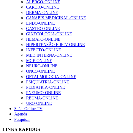
ALERGO-ONLINE
te na Insuficiência Cardíaca” da Bayer
CARDIO-ONLINE
207 visualizações
DERMA-ONLINE
CANABIS MEDICINAL-ONLINE
ENDO-ONLINE
GASTRO-ONLINE
Enfermagem Forense. “Da urgência ao tribunal, cada
GINECOLOGIA-ONLINE
gesto conta e cada profissional faz a diferença”
HEMATO-ONLINE
203 visualizações
HIPERTENSÃO E RCV-ONLINE
INFECTO-ONLINE
MED.INTERNA-ONLINE
MGF-ONLINE
Alguns milhares de utentes podem ficar sem médico de
NEURO-ONLINE
família com nova regras do registo, alerta associação
ONCO-ONLINE
162 visualizações
OFTALMOLOGIA-ONLINE
PSIQUIATRIA-ONLINE
PEDIATRIA-ONLINE
PNEUMO-ONLINE
REUMA-ONLINE
“Os programas de rastreio do cancro do pulmão são
URO-ONLINE
custo-efetivos e representam um investimento
SaúdeOnline TV
sustentável para os sistemas de saúde”
Agenda
94 visualizações
Pesquisar
LINKS RÁPIDOS
Quase quatro em cada dez doentes com enfarte