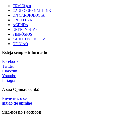
apresentavam níveis elevados de Lp(a), revela estudo
CRM Digest
88 visualizações
CARDIORRENAL LINK
ON CARDIOLOGIA
ON TO CARE
AGENDA
Trodelvy aprovado para primeira linha no cancro da
ENTREVISTAS
mama triplo negativo metastático em doentes não
SIMPÓSIOS
elegíveis para inibidores PD-(L)1
SAÚDEONLINE.TV
61 visualizações
OPINIÃO
Esteja sempre informado
MAIS NOTÍCIAS
Facebook
Twitter
Linkedin
Ministério prepara regras para acompanhamento da gravidez
Youtube
de baixo risco por enfermeiros especialistas
Instagram
10 Ago, 2026
|
0 Comments
A sua Opinião conta!
Envie-nos o seu
Presidente da República promulga clarificação dos incentivos a
artigo de opinião
médicos por trabalho suplementar
Siga-nos no Facebook
10 Ago, 2026
|
0 Comments