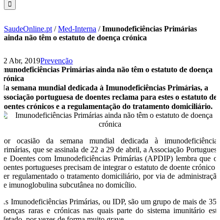
SaudeOnline.pt
/
Med-Interna
/
Imunodeficiências Primárias
ainda não têm o estatuto de doença crónica
22 Abr, 2019
Prevenção
Imunodeficiências Primárias ainda não têm o estatuto de doença
crónica
Na semana mundial dedicada à Imunodeficiências Primárias, a
associação portuguesa de doentes reclama para estes o estatuto de
doentes crónicos e a regulamentação do tratamento domiciliário.
Por ocasião da semana mundial dedicada à imunodeficiência
Primárias, que se assinala de 22 a 29 de abril, a Associação Portugues
de Doentes com Imunodeficiências Primárias (APDIP) lembra que o
doentes portugueses precisam de integrar o estatuto de doente crónico 
ver regulamentado o tratamento domiciliário, por via de administraçã
de imunoglobulina subcutânea no domicílio.
As Imunodeficiências Primárias, ou IDP, são um grupo de mais de 35
doenças raras e crónicas nas quais parte do sistema imunitário est
afetado, por vezes de forma muito grave.