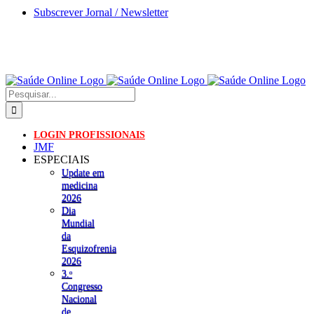
Skip
Subscrever Jornal / Newsletter
to
content
Pesquisar
LOGIN PROFISSIONAIS
JMF
ESPECIAIS
Update em
medicina
2026
Dia
Mundial
da
Esquizofrenia
2026
3.ᵒ
Congresso
Nacional
de