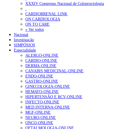
Ordem dos Médicos alerta para riscos no novo sistema de acesso a c
XXXIV Congresso Nacional de Coloproctologia
.
Portugal está a formar os médicos de que precisa?
6 de Agosto, 202
CARDIORRENAL LINK
ON CARDIOLOGIA
ON TO CARE
OTÍCIAS MAIS LIDAS
» Ver todos
Nacional
Investigação
Enfermagem Forense. “Da urgência ao tribunal, cada gesto c
SIMPÓSIOS
202 visualizações
Especialidade
ALERGO-ONLINE
CARDIO-ONLINE
DERMA-ONLINE
CANABIS MEDICINAL-ONLINE
Alguns milhares de utentes podem ficar sem médico de famíl
ENDO-ONLINE
155 visualizações
GASTRO-ONLINE
GINECOLOGIA-ONLINE
HEMATO-ONLINE
HIPERTENSÃO E RCV-ONLINE
INFECTO-ONLINE
1.º Episódio do Podcast “Frequência Cardio – Sintoniza-te 
MED.INTERNA-ONLINE
99 visualizações
MGF-ONLINE
NEURO-ONLINE
ONCO-ONLINE
OFTALMOLOGIA-ONLINE