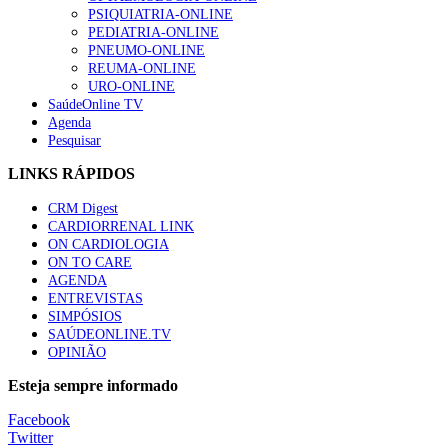
PSIQUIATRIA-ONLINE
“Os programas de rastreio do cancro do pulmão são custo-ef
PEDIATRIA-ONLINE
88 visualizações
PNEUMO-ONLINE
REUMA-ONLINE
URO-ONLINE
SaúdeOnline TV
Agenda
Pesquisar
Quase quatro em cada dez doentes com enfarte apresentavam
86 visualizações
LINKS RÁPIDOS
CRM Digest
CARDIORRENAL LINK
ON CARDIOLOGIA
Trodelvy aprovado para primeira linha no cancro da mama tr
ON TO CARE
61 visualizações
AGENDA
ENTREVISTAS
SIMPÓSIOS
SAÚDEONLINE.TV
OPINIÃO
MAIS NOTÍCIAS
Esteja sempre informado
Quase 11.900 jovens recorreram aos cheques psicólogo e nutricio
Facebook
7 Ago, 2026
|
0 Comments
Twitter