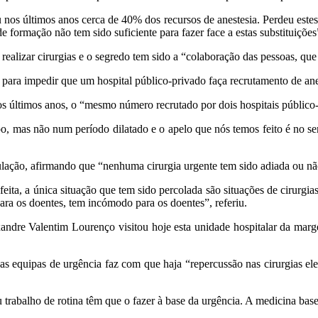
eu nos últimos anos cerca de 40% dos recursos de anestesia. Perdeu est
de formação não tem sido suficiente para fazer face a estas substituiçõ
realizar cirurgias e o segredo tem sido a “colaboração das pessoas, que
 para impedir que um hospital público-privado faça recrutamento de anes
nos últimos anos, o “mesmo número recrutado por dois hospitais públic
mas não num período dilatado e o apelo que nós temos feito é no senti
ulação, afirmando que “nenhuma cirurgia urgente tem sido adiada ou não
eita, a única situação que tem sido percolada são situações de cirurgi
ara os doentes, tem incómodo para os doentes”, referiu.
dre Valentim Lourenço visitou hoje esta unidade hospitalar da margem
nas equipas de urgência faz com que haja “repercussão nas cirurgias el
u trabalho de rotina têm que o fazer à base da urgência. A medicina ba