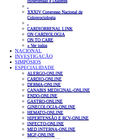
Hipertensão e Diabetes
.
XXXIV Congresso Nacional de
Coloproctologia
.
CARDIORRENAL LINK
ON CARDIOLOGIA
ON TO CARE
» Ver todos
NACIONAL
INVESTIGAÇÃO
SIMPÓSIOS
ESPECIALIDADE
ALERGO-ONLINE
CARDIO-ONLINE
DERMA-ONLINE
CANABIS MEDICINAL-ONLINE
ENDO-ONLINE
GASTRO-ONLINE
GINECOLOGIA-ONLINE
HEMATO-ONLINE
HIPERTENSÃO E RCV-ONLINE
INFECTO-ONLINE
MED.INTERNA-ONLINE
MGF-ONLINE