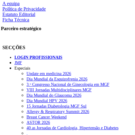
A equipa
Política de Privacidade
Estatuto Editorial
Ficha Técnica
rtilhe nas redes sociais:
Parceiro estratégico
SECÇÕES
LOGIN PROFISSIONAIS
JMF
Especiais
squisar
Update em medicina 2026
Dia Mundial da Esquizofrenia 2026
3.ᵒ Congresso Nacional de Ginecologia em MGF
OTÍCIAS RECENTES
VIII Jornadas Multidisciplinares MGF
Dia Mundial do Glaucoma 2026
Dia Mundial HPV 2026
Quase 11.900 jovens recorreram aos cheques psicólogo e nutricioni
15 Jornadas Diabetologia MGF Sul
Allergy & Respiratory Summit 2026
ULS de Coimbra estreia cirurgia endoscópica do ouvido com apoio
Breast Cancer Weekend
ASTOR 2026
Enfermeiros exigem esclarecimentos sobre eventual gestão privad
40.as Jornadas de Cardiologia, Hipertensão e Diabetes
.