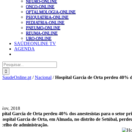
NEURO-ONLINE
ONCO-ONLINE
OFTALMOLOGIA-ONLINE
PSIQUIATRIA-ONLINE
PEDIATRIA-ONLINE
PNEUMO-ONLINE
REUMA-ONLINE
URO-ONLINE
SAÚDEONLINE TV
AGENDA
Pesquisar
SaudeOnline.pt
/
Nacional
/
Hospital Garcia de Orta perdeu 40% do
 Nov, 2018
spital Garcia de Orta perdeu 40% dos anestesistas para o setor pr
Hospital Garcia de Orta, em Almada, no distrito de Setúbal, perdeu
ncelho de administração.