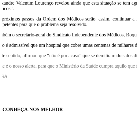
exandre Valentim Lourenço revelou ainda que esta situação se tem agr
blicos”.
 próximos passos da Ordem dos Médicos serão, assim, continuar a re
mpetentes para que o problema seja resolvido.
mbém o secretário-geral do Sindicato Independente dos Médicos, Roqu
ão é admissível que um hospital que cobre umas centenas de milhares de
ste sentido, afirmou que “não é por acaso” que se demitiram dois dos dir
ste é o nosso alerta, para que o Ministério da Saúde cumpra aquilo que f
USA
CONHEÇA-NOS MELHOR