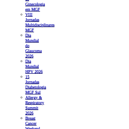
Ginecologia
em MGF
VIII
Jornadas
Multidisciplinares
MGF
Dia
Mundial
do
Glaucoma
2026
Dia
Mundial
HPV 2026
15
Jornadas
Diabetologia
MGF Sul
Allergy &
Respiratory
Summit
2026
Breast
Cancer
Weekend