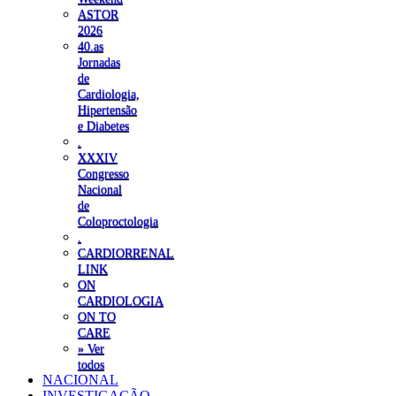
ASTOR
2026
40.as
Jornadas
de
Cardiologia,
Hipertensão
e Diabetes
.
XXXIV
Congresso
Nacional
de
Coloproctologia
.
CARDIORRENAL
LINK
ON
CARDIOLOGIA
ON TO
CARE
» Ver
todos
NACIONAL
INVESTIGAÇÃO