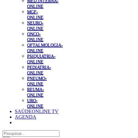
MED.INTERNA-
ONLINE
MGF-
ONLINE
NEURO-
ONLINE
ONCO-
ONLINE
OFTALMOLOGIA-
ONLINE
PSIQUIATRIA-
ONLINE
PEDIATRIA-
ONLINE
PNEUMO-
ONLINE
REUMA-
ONLINE
URO-
ONLINE
SAÚDEONLINE TV
AGENDA
Pesquisar