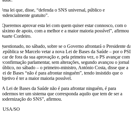
Uma lei que, disse, “defenda o SNS universal, público e
tendencialmente gratuito”.
“Queremos aprovar esta lei com quem quiser estar connosco, com o
máximo de apoio, com a melhor e a maior maioria possível”, afirmou
Duarte Cordeiro.
Questionado, no sábado, sobre se o Governo afrontará o Presidente da
República se Marcelo vetar a nova Lei de Bases da Saúde – por o PSD
ficar de fora da sua aprovação e, pela primeira vez, o PS avançar com 
reconfirmação parlamentar, sem alterações, segundo avançou o jornal
Público, no sábado – o primeiro-ministro, António Costa, disse que a
Lei de Bases “não é para afrontar ninguém”, tendo insistido que o
objetivo é ter a maior maioria possível.
“A Lei de Bases da Saúde não é para afrontar ninguém, é para
podermos ter um sistema que corresponda aquilo que tem de ser a
modernização do SNS”, afirmou.
LUSA/SO