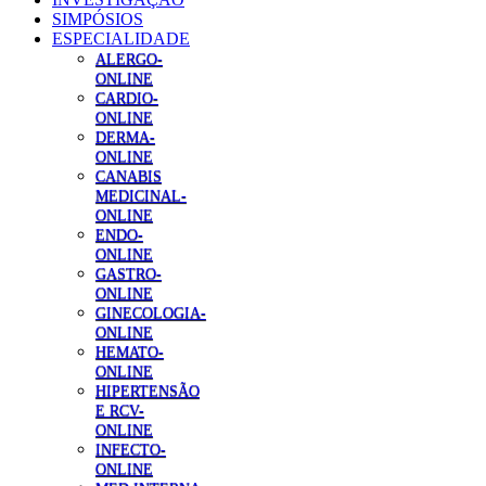
SIMPÓSIOS
ESPECIALIDADE
ALERGO-
ONLINE
CARDIO-
ONLINE
DERMA-
ONLINE
CANABIS
MEDICINAL-
ONLINE
ENDO-
ONLINE
GASTRO-
ONLINE
GINECOLOGIA-
ONLINE
HEMATO-
ONLINE
HIPERTENSÃO
E RCV-
ONLINE
INFECTO-
ONLINE