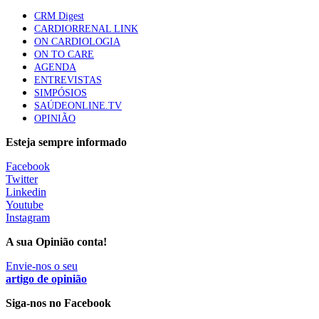
Quase quatro em cada dez doentes com enfarte
CRM Digest
apresentavam níveis elevados de Lp(a), revela estudo
CARDIORRENAL LINK
86 visualizações
ON CARDIOLOGIA
ON TO CARE
AGENDA
ENTREVISTAS
Trodelvy aprovado para primeira linha no cancro da
SIMPÓSIOS
mama triplo negativo metastático em doentes não
SAÚDEONLINE.TV
elegíveis para inibidores PD-(L)1
OPINIÃO
61 visualizações
Esteja sempre informado
MAIS NOTÍCIAS
Facebook
Twitter
Linkedin
Youtube
Quase 11.900 jovens recorreram aos cheques psicólogo e
Instagram
nutricionista no primeiro mês
7 Ago, 2026
|
0 Comments
A sua Opinião conta!
Envie-nos o seu
artigo de opinião
ULS de Coimbra estreia cirurgia endoscópica do ouvido com
apoio robótico em Portugal
Siga-nos no Facebook
7 Ago, 2026
|
0 Comments