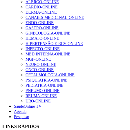
ALERGO-ONLINE
Enfermagem Forense. “Da urgência ao tribunal, cada
CARDIO-ONLINE
gesto conta e cada profissional faz a diferença”
DERMA-ONLINE
202 visualizações
CANABIS MEDICINAL-ONLINE
ENDO-ONLINE
GASTRO-ONLINE
GINECOLOGIA-ONLINE
Alguns milhares de utentes podem ficar sem médico de
HEMATO-ONLINE
família com nova regras do registo, alerta associação
HIPERTENSÃO E RCV-ONLINE
155 visualizações
INFECTO-ONLINE
MED.INTERNA-ONLINE
MGF-ONLINE
NEURO-ONLINE
1.º Episódio do Podcast “Frequência Cardio – Sintoniza
ONCO-ONLINE
te na Insuficiência Cardíaca” da Bayer
OFTALMOLOGIA-ONLINE
99 visualizações
PSIQUIATRIA-ONLINE
PEDIATRIA-ONLINE
PNEUMO-ONLINE
REUMA-ONLINE
URO-ONLINE
“Os programas de rastreio do cancro do pulmão são
SaúdeOnline TV
custo-efetivos e representam um investimento
Agenda
sustentável para os sistemas de saúde”
Pesquisar
88 visualizações
LINKS RÁPIDOS