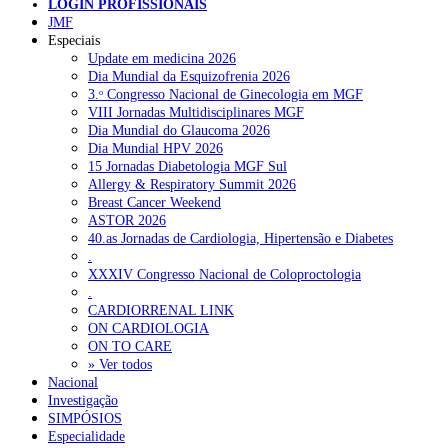
LOGIN PROFISSIONAIS
Pesquisar
JMF
Especiais
Update em medicina 2026
Dia Mundial da Esquizofrenia 2026
NOTÍCIAS RECENTES
3.ᵒ Congresso Nacional de Ginecologia em MGF
VIII Jornadas Multidisciplinares MGF
Quase 11.900 jovens recorreram aos cheques psicólogo e
Dia Mundial do Glaucoma 2026
nutricionista no primeiro mês
7 de Agosto, 2026
Dia Mundial HPV 2026
15 Jornadas Diabetologia MGF Sul
ULS de Coimbra estreia cirurgia endoscópica do ouvido com
Allergy & Respiratory Summit 2026
apoio robótico em Portugal
7 de Agosto, 2026
Breast Cancer Weekend
ASTOR 2026
Enfermeiros exigem esclarecimentos sobre eventual gestão
40.as Jornadas de Cardiologia, Hipertensão e Diabetes
privada da ULS do Algarve
7 de Agosto, 2026
.
XXXIV Congresso Nacional de Coloproctologia
Ordem dos Médicos alerta para riscos no novo sistema de acesso
.
a consultas e cirurgias
7 de Agosto, 2026
CARDIORRENAL LINK
ON CARDIOLOGIA
Portugal está a formar os médicos de que precisa?
6 de Agosto,
ON TO CARE
2026
» Ver todos
Nacional
Investigação
SIMPÓSIOS
NOTÍCIAS MAIS LIDAS
Especialidade