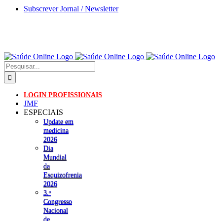
Skip
Subscrever Jornal / Newsletter
to
content
Pesquisar
LOGIN PROFISSIONAIS
JMF
ESPECIAIS
Update em
medicina
2026
Dia
Mundial
da
Esquizofrenia
2026
3.ᵒ
Congresso
Nacional
de