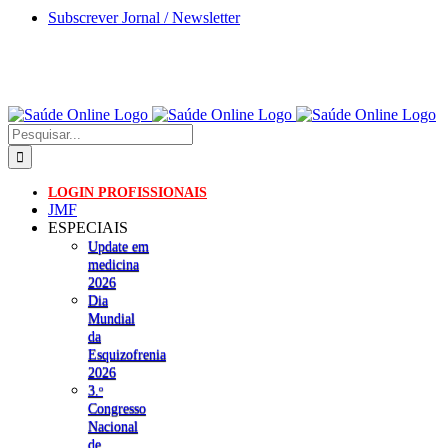
Skip
Subscrever Jornal / Newsletter
to
content
Pesquisar
LOGIN PROFISSIONAIS
JMF
ESPECIAIS
Update em
medicina
2026
Dia
Mundial
da
Esquizofrenia
2026
3.ᵒ
Congresso
Nacional
de