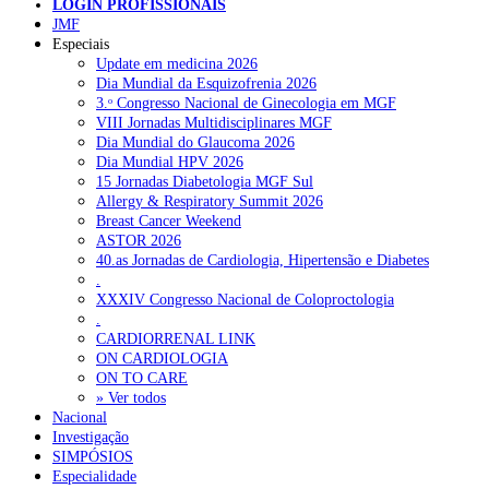
LOGIN PROFISSIONAIS
NOTÍCIAS RECENTES
JMF
Especiais
Update em medicina 2026
Quase 11.900 jovens recorreram aos cheques psicólogo e
Dia Mundial da Esquizofrenia 2026
nutricionista no primeiro mês
7 de Agosto, 2026
3.ᵒ Congresso Nacional de Ginecologia em MGF
VIII Jornadas Multidisciplinares MGF
ULS de Coimbra estreia cirurgia endoscópica do ouvido com
Dia Mundial do Glaucoma 2026
apoio robótico em Portugal
7 de Agosto, 2026
Dia Mundial HPV 2026
15 Jornadas Diabetologia MGF Sul
Enfermeiros exigem esclarecimentos sobre eventual gestão
Allergy & Respiratory Summit 2026
privada da ULS do Algarve
7 de Agosto, 2026
Breast Cancer Weekend
ASTOR 2026
Ordem dos Médicos alerta para riscos no novo sistema de acesso
40.as Jornadas de Cardiologia, Hipertensão e Diabetes
a consultas e cirurgias
7 de Agosto, 2026
.
XXXIV Congresso Nacional de Coloproctologia
Portugal está a formar os médicos de que precisa?
6 de Agosto,
.
2026
CARDIORRENAL LINK
ON CARDIOLOGIA
ON TO CARE
» Ver todos
NOTÍCIAS MAIS LIDAS
Nacional
Investigação
Enfermagem Forense. “Da urgência ao tribunal, cada
SIMPÓSIOS
gesto conta e cada profissional faz a diferença”
Especialidade
202 visualizações