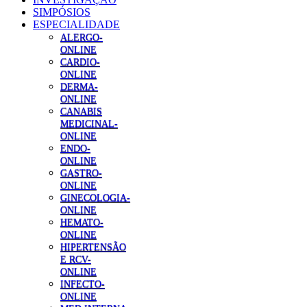
SIMPÓSIOS
ESPECIALIDADE
ALERGO-
ONLINE
CARDIO-
ONLINE
DERMA-
ONLINE
CANABIS
MEDICINAL-
ONLINE
ENDO-
ONLINE
GASTRO-
ONLINE
GINECOLOGIA-
ONLINE
HEMATO-
ONLINE
HIPERTENSÃO
E RCV-
ONLINE
INFECTO-
ONLINE