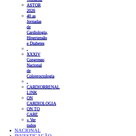
ASTOR
2026
40.as
Jornadas
de
Cardiologia,
Hipertensão
e Diabetes
.
XXXIV
Congresso
Nacional
de
Coloproctologia
.
CARDIORRENAL
LINK
ON
CARDIOLOGIA
ON TO
CARE
» Ver
todos
NACIONAL
INVESTIGAÇÃO