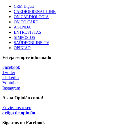
CRM Digest
CARDIORRENAL LINK
ON CARDIOLOGIA
Trodelvy aprovado para primeira linha no cancro da
ON TO CARE
mama triplo negativo metastático em doentes não
AGENDA
elegíveis para inibidores PD-(L)1
ENTREVISTAS
61 visualizações
SIMPÓSIOS
SAÚDEONLINE.TV
OPINIÃO
MAIS NOTÍCIAS
Esteja sempre informado
Facebook
Quase 11.900 jovens recorreram aos cheques psicólogo e
Twitter
nutricionista no primeiro mês
Linkedin
7 Ago, 2026
|
0 Comments
Youtube
Instagram
A sua Opinião conta!
ULS de Coimbra estreia cirurgia endoscópica do ouvido com
apoio robótico em Portugal
Envie-nos o seu
artigo de opinião
7 Ago, 2026
|
0 Comments
Siga-nos no Facebook