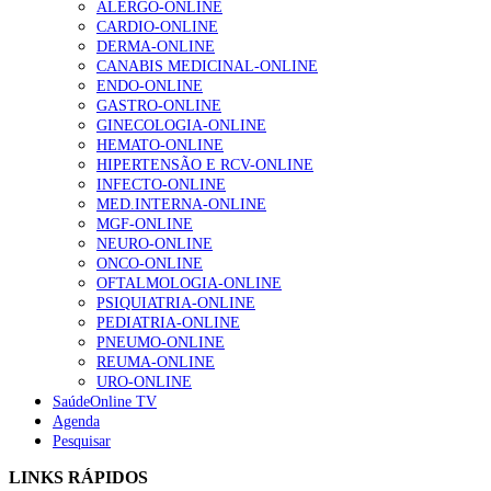
ALERGO-ONLINE
CARDIO-ONLINE
DERMA-ONLINE
CANABIS MEDICINAL-ONLINE
Alguns milhares de utentes podem ficar sem médico de
ENDO-ONLINE
família com nova regras do registo, alerta associação
GASTRO-ONLINE
155 visualizações
GINECOLOGIA-ONLINE
HEMATO-ONLINE
HIPERTENSÃO E RCV-ONLINE
INFECTO-ONLINE
1.º Episódio do Podcast “Frequência Cardio – Sintoniza
MED.INTERNA-ONLINE
te na Insuficiência Cardíaca” da Bayer
MGF-ONLINE
99 visualizações
NEURO-ONLINE
ONCO-ONLINE
OFTALMOLOGIA-ONLINE
PSIQUIATRIA-ONLINE
PEDIATRIA-ONLINE
“Os programas de rastreio do cancro do pulmão são
PNEUMO-ONLINE
custo-efetivos e representam um investimento
REUMA-ONLINE
sustentável para os sistemas de saúde”
URO-ONLINE
88 visualizações
SaúdeOnline TV
Agenda
Pesquisar
Quase quatro em cada dez doentes com enfarte
apresentavam níveis elevados de Lp(a), revela estudo
LINKS RÁPIDOS
86 visualizações