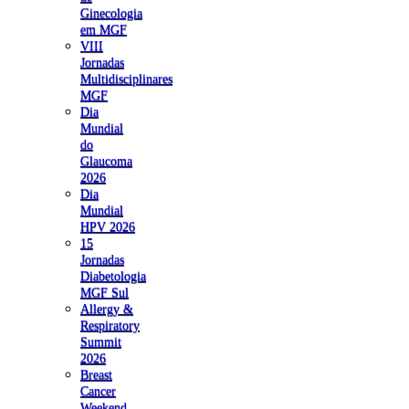
Ginecologia
em MGF
VIII
Jornadas
Multidisciplinares
MGF
Dia
Mundial
do
Glaucoma
2026
Dia
Mundial
HPV 2026
15
Jornadas
Diabetologia
MGF Sul
Allergy &
Respiratory
Summit
2026
Breast
Cancer
Weekend