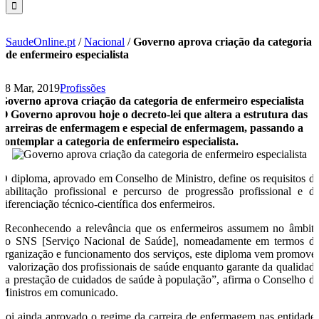
SaudeOnline.pt
/
Nacional
/
Governo aprova criação da categoria
de enfermeiro especialista
28 Mar, 2019
Profissões
Governo aprova criação da categoria de enfermeiro especialista
O Governo aprovou hoje o decreto-lei que altera a estrutura das
carreiras de enfermagem e especial de enfermagem, passando a
contemplar a categoria de enfermeiro especialista.
O diploma, aprovado em Conselho de Ministro, define os requisitos d
habilitação profissional e percurso de progressão profissional e d
diferenciação técnico-científica dos enfermeiros.
“Reconhecendo a relevância que os enfermeiros assumem no âmbit
do SNS [Serviço Nacional de Saúde], nomeadamente em termos d
organização e funcionamento dos serviços, este diploma vem promove
a valorização dos profissionais de saúde enquanto garante da qualidad
da prestação de cuidados de saúde à população”, afirma o Conselho d
Ministros em comunicado.
Foi ainda aprovado o regime da carreira de enfermagem nas entidade