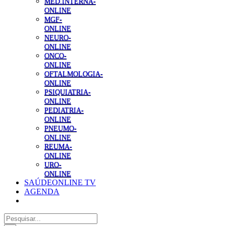
MED.INTERNA-
ONLINE
MGF-
ONLINE
NEURO-
ONLINE
ONCO-
ONLINE
OFTALMOLOGIA-
ONLINE
PSIQUIATRIA-
ONLINE
PEDIATRIA-
ONLINE
PNEUMO-
ONLINE
REUMA-
ONLINE
URO-
ONLINE
SAÚDEONLINE TV
AGENDA
Pesquisar