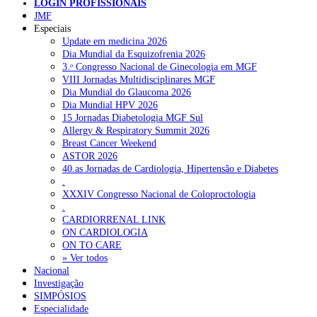
LOGIN PROFISSIONAIS
Pesquisar
JMF
Especiais
Update em medicina 2026
Dia Mundial da Esquizofrenia 2026
NOTÍCIAS RECENTES
3.ᵒ Congresso Nacional de Ginecologia em MGF
VIII Jornadas Multidisciplinares MGF
Quase 11.900 jovens recorreram aos cheques psicólogo e
Dia Mundial do Glaucoma 2026
nutricionista no primeiro mês
7 de Agosto, 2026
Dia Mundial HPV 2026
15 Jornadas Diabetologia MGF Sul
ULS de Coimbra estreia cirurgia endoscópica do ouvido com
Allergy & Respiratory Summit 2026
apoio robótico em Portugal
7 de Agosto, 2026
Breast Cancer Weekend
ASTOR 2026
Enfermeiros exigem esclarecimentos sobre eventual gestão
40.as Jornadas de Cardiologia, Hipertensão e Diabetes
privada da ULS do Algarve
7 de Agosto, 2026
.
XXXIV Congresso Nacional de Coloproctologia
Ordem dos Médicos alerta para riscos no novo sistema de acesso
.
a consultas e cirurgias
7 de Agosto, 2026
CARDIORRENAL LINK
ON CARDIOLOGIA
Portugal está a formar os médicos de que precisa?
6 de Agosto,
ON TO CARE
2026
» Ver todos
Nacional
Investigação
SIMPÓSIOS
NOTÍCIAS MAIS LIDAS
Especialidade