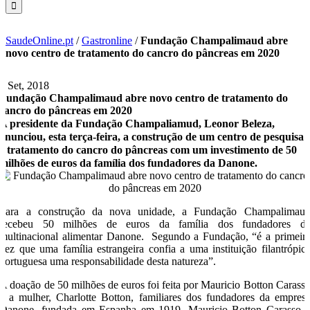
SaudeOnline.pt
/
Gastronline
/
Fundação Champalimaud abre
novo centro de tratamento do cancro do pâncreas em 2020
5 Set, 2018
Fundação Champalimaud abre novo centro de tratamento do
cancro do pâncreas em 2020
A presidente da Fundação Champaliamud, Leonor Beleza,
anunciou, esta terça-feira, a construção de um centro de pesquisa
e tratamento do cancro do pâncreas com um investimento de 50
milhões de euros da família dos fundadores da Danone.
Para a construção da nova unidade, a Fundação Champalimau
recebeu 50 milhões de euros da família dos fundadores d
multinacional alimentar Danone. Segundo a Fundação, “é a primeir
vez que uma família estrangeira confia a uma instituição filantrópic
portuguesa uma responsabilidade desta natureza”.
A doação de 50 milhões de euros foi feita por Mauricio Botton Carass
e a mulher, Charlotte Botton, familiares dos fundadores da empres
Danone, fundada em Espanha em 1919. Mauricio Botton Carasso 