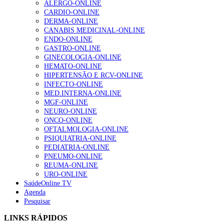
ALERGO-ONLINE
Enfermagem Forense. “Da urgência ao tribunal, cada
CARDIO-ONLINE
gesto conta e cada profissional faz a diferença”
DERMA-ONLINE
203 visualizações
CANABIS MEDICINAL-ONLINE
ENDO-ONLINE
GASTRO-ONLINE
GINECOLOGIA-ONLINE
1.º Episódio do Podcast “Frequência Cardio – Sintoniza
HEMATO-ONLINE
te na Insuficiência Cardíaca” da Bayer
HIPERTENSÃO E RCV-ONLINE
202 visualizações
INFECTO-ONLINE
MED.INTERNA-ONLINE
MGF-ONLINE
NEURO-ONLINE
Alguns milhares de utentes podem ficar sem médico de
ONCO-ONLINE
família com nova regras do registo, alerta associação
OFTALMOLOGIA-ONLINE
160 visualizações
PSIQUIATRIA-ONLINE
PEDIATRIA-ONLINE
PNEUMO-ONLINE
REUMA-ONLINE
URO-ONLINE
“Os programas de rastreio do cancro do pulmão são
SaúdeOnline TV
custo-efetivos e representam um investimento
Agenda
sustentável para os sistemas de saúde”
Pesquisar
94 visualizações
LINKS RÁPIDOS