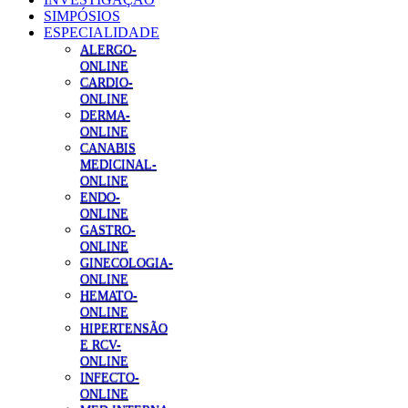
SIMPÓSIOS
ESPECIALIDADE
ALERGO-
ONLINE
CARDIO-
ONLINE
DERMA-
ONLINE
CANABIS
MEDICINAL-
ONLINE
ENDO-
ONLINE
GASTRO-
ONLINE
GINECOLOGIA-
ONLINE
HEMATO-
ONLINE
HIPERTENSÃO
E RCV-
ONLINE
INFECTO-
ONLINE