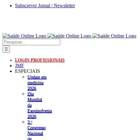
Skip
Subscrever Jornal / Newsletter
to
content
Pesquisar
LOGIN PROFISSIONAIS
JMF
ESPECIAIS
Update em
medicina
2026
Dia
Mundial
da
Esquizofrenia
2026
3.ᵒ
Congresso
Nacional
de