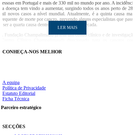
pessoas em Portugal e mais de 330 mil no mundo por ano. A incidênci
da doença tem vindo a aumentar, surgindo todos os anos perto de 28
mil novos casos a nível mundial. Atualmente, é a quinta causa mai
frequente de morte por cancro, prevendo alguns especialistas que pass
a ser a quarta causa dentro de cerca de uma década.
LER MAIS
A Fundação Champalimaud já tem um centro clínico e de investigaçã
(Centro Clínico Champalimaud) direcionado para os cancros co
maior incidência, incluindo os digestivos como o pâncreas.
CONHEÇA-NOS MELHOR
LUSA/SO
A equipa
LER MAIS
Política de Privacidade
Estatuto Editorial
Ficha Técnica
Parceiro estratégico
Partilhe nas redes sociais:
SECÇÕES