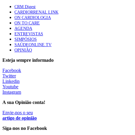
Quase quatro em cada dez doentes com enfarte
CRM Digest
apresentavam níveis elevados de Lp(a), revela estudo
CARDIORRENAL LINK
88 visualizações
ON CARDIOLOGIA
ON TO CARE
AGENDA
ENTREVISTAS
Trodelvy aprovado para primeira linha no cancro da
SIMPÓSIOS
mama triplo negativo metastático em doentes não
SAÚDEONLINE.TV
elegíveis para inibidores PD-(L)1
OPINIÃO
61 visualizações
Esteja sempre informado
MAIS NOTÍCIAS
Facebook
Twitter
Linkedin
Youtube
Quase 11.900 jovens recorreram aos cheques psicólogo e
Instagram
nutricionista no primeiro mês
7 Ago, 2026
|
0 Comments
A sua Opinião conta!
Envie-nos o seu
artigo de opinião
ULS de Coimbra estreia cirurgia endoscópica do ouvido com
apoio robótico em Portugal
Siga-nos no Facebook
7 Ago, 2026
|
0 Comments