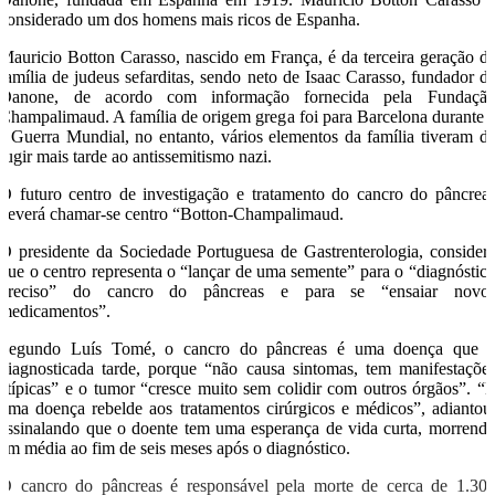
considerado um dos homens mais ricos de Espanha.
Mauricio Botton Carasso, nascido em França, é da terceira geração d
família de judeus sefarditas, sendo neto de Isaac Carasso, fundador d
Danone, de acordo com informação fornecida pela Fundaçã
Champalimaud. A família de origem grega foi para Barcelona durante 
I Guerra Mundial, no entanto, vários elementos da família tiveram d
fugir mais tarde ao antissemitismo nazi.
O futuro centro de investigação e tratamento do cancro do pâncrea
deverá chamar-se centro “Botton-Champalimaud.
O presidente da Sociedade Portuguesa de Gastrenterologia, consider
que o centro representa o “lançar de uma semente” para o “diagnóstic
preciso” do cancro do pâncreas e para se “ensaiar novo
medicamentos”.
Segundo Luís Tomé, o cancro do pâncreas é uma doença que 
diagnosticada tarde, porque “não causa sintomas, tem manifestaçõe
atípicas” e o tumor “cresce muito sem colidir com outros órgãos”. “
uma doença rebelde aos tratamentos cirúrgicos e médicos”, adiantou
assinalando que o doente tem uma esperança de vida curta, morrend
em média ao fim de seis meses após o diagnóstico.
O cancro do pâncreas é responsável pela morte de cerca de 1.30