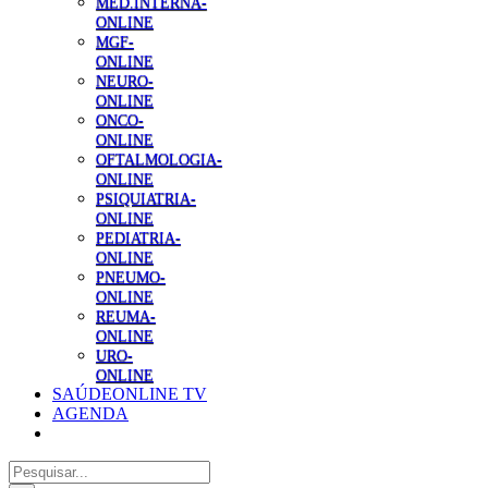
MED.INTERNA-
ONLINE
MGF-
ONLINE
NEURO-
ONLINE
ONCO-
ONLINE
OFTALMOLOGIA-
ONLINE
PSIQUIATRIA-
ONLINE
PEDIATRIA-
ONLINE
PNEUMO-
ONLINE
REUMA-
ONLINE
URO-
ONLINE
SAÚDEONLINE TV
AGENDA
Pesquisar