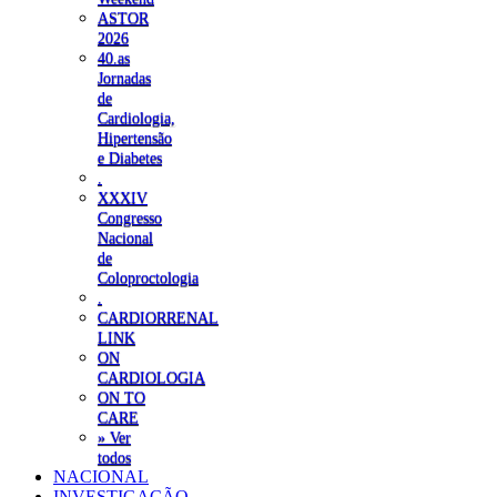
ASTOR
2026
40.as
Jornadas
de
Cardiologia,
Hipertensão
e Diabetes
.
XXXIV
Congresso
Nacional
de
Coloproctologia
.
CARDIORRENAL
LINK
ON
CARDIOLOGIA
ON TO
CARE
» Ver
todos
NACIONAL
INVESTIGAÇÃO