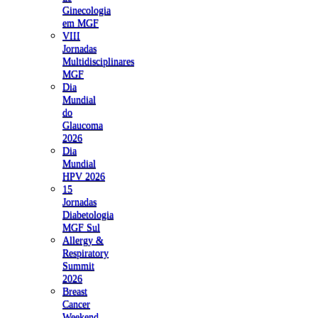
Ginecologia
em MGF
VIII
Jornadas
Multidisciplinares
MGF
Dia
Mundial
do
Glaucoma
2026
Dia
Mundial
HPV 2026
15
Jornadas
Diabetologia
MGF Sul
Allergy &
Respiratory
Summit
2026
Breast
Cancer
Weekend