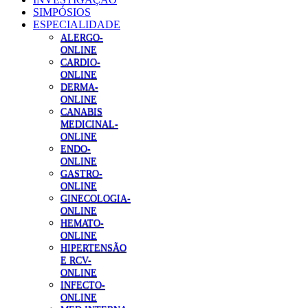
SIMPÓSIOS
ESPECIALIDADE
ALERGO-
ONLINE
CARDIO-
ONLINE
DERMA-
ONLINE
CANABIS
MEDICINAL-
ONLINE
ENDO-
ONLINE
GASTRO-
ONLINE
GINECOLOGIA-
ONLINE
HEMATO-
ONLINE
HIPERTENSÃO
E RCV-
ONLINE
INFECTO-
ONLINE