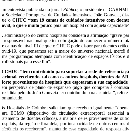
Em entrevista publicada no jornal
Público
, o presidente da CARNMI 
da Sociedade Portuguesa de Cuidados Intensivos, João Gouveia, diss
que o
CHUC “tem 19 camas de cuidados intensivos com doente
covid, o que é muito pouc
o para um hospital com aquela capacidade”
A administração do centro hospitalar considera a afirmação “grave par
o responsável nacional que tem obrigação de conhecer o número tota
de camas de nível III de que o CHUC pode dispor para doentes crítico
covid-19, que pensamos ser a maior do universo nacional, mercê d
uma programação atempada com identificação de espaços físicos e d
profissionais para esse fim”.
O
CHUC “tem contribuído para suportar a rede de referenciaçã
nacional, recebendo, tal como os outros hospitais, doentes da AR
Norte provenientes de hospitais que esgotaram a sua capacidade
sem perspetiva de plano de expansão (algo que competia à comissã
presidida pelo dr. João Gouveia ter contribuído para acautelar”, refere 
comunicado.
Os Hospitais de Coimbra salientam que recebem igualmente “doente
para ECMO (dispositivo de circulação extracorporal essencial a
tratamento de doentes críticos), a maioria deles provenientes de outro
hospitais, da região e fora dela, por incapacidade de outros centros d
referência os receberem”, mantendo essa capacidade de resposta ativ