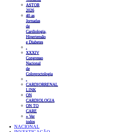
ASTOR
2026
40.as
Jornadas
de
Cardiologia,
Hipertensão
e Diabetes
.
XXXIV
Congresso
Nacional
de
Coloproctologia
.
CARDIORRENAL
LINK
ON
CARDIOLOGIA
ON TO
CARE
» Ver
todos
NACIONAL
INVESTIGAÇÃO