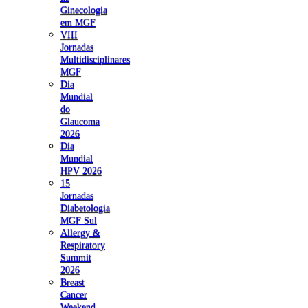
Ginecologia
em MGF
VIII
Jornadas
Multidisciplinares
MGF
Dia
Mundial
do
Glaucoma
2026
Dia
Mundial
HPV 2026
15
Jornadas
Diabetologia
MGF Sul
Allergy &
Respiratory
Summit
2026
Breast
Cancer
Weekend