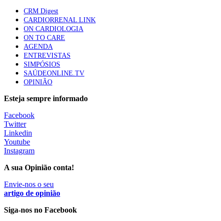
apresentavam níveis elevados de Lp(a), revela estudo
CRM Digest
86 visualizações
CARDIORRENAL LINK
ON CARDIOLOGIA
ON TO CARE
AGENDA
Trodelvy aprovado para primeira linha no cancro da
ENTREVISTAS
mama triplo negativo metastático em doentes não
SIMPÓSIOS
elegíveis para inibidores PD-(L)1
SAÚDEONLINE.TV
61 visualizações
OPINIÃO
Esteja sempre informado
MAIS NOTÍCIAS
Facebook
Twitter
Linkedin
Quase 11.900 jovens recorreram aos cheques psicólogo e
Youtube
nutricionista no primeiro mês
Instagram
7 Ago, 2026
|
0 Comments
A sua Opinião conta!
Envie-nos o seu
ULS de Coimbra estreia cirurgia endoscópica do ouvido com
artigo de opinião
apoio robótico em Portugal
Siga-nos no Facebook
7 Ago, 2026
|
0 Comments