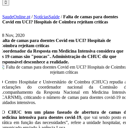
SaudeOnline.pt
/
NotíciasSaúde
/
Falta de camas para doentes
Covid em UCI? Hospitais de Coimbra rejeitam críticas
18 Nov, 2020
Falta de camas para doentes Covid em UCI? Hospitais de
Coimbra rejeitam críticas
Coordenador da Resposta em Medicina Intensiva considera que
as 19 camas são "poucas". Administração do CHUC diz que
responsável desconhece a realidade.
O Centro Hospitalar e Universitário de Coimbra (CHUC) repudia a
declarações do coordenador nacional da Comissão d
Acompanhamento da Resposta Nacional em Medicina Intensiv
(CARNMI), criticando o número de camas para doentes covid-19 no
cuidados intensivos.
“O
CHUC tem um plano faseado de abertura de camas d
medicina intensiva para doentes covid-19
, que vai sendo posto e
prática em função das necessidades”, refere a unidade hospitalar, e
comunicado enviado à agência Lusa.