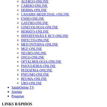
ALERGO-ONLINE
gesto conta e cada profissional faz a diferença”
CARDIO-ONLINE
202 visualizações
DERMA-ONLINE
CANABIS MEDICINAL-ONLINE
ENDO-ONLINE
GASTRO-ONLINE
Alguns milhares de utentes podem ficar sem médico de
GINECOLOGIA-ONLINE
família com nova regras do registo, alerta associação
HEMATO-ONLINE
155 visualizações
HIPERTENSÃO E RCV-ONLINE
INFECTO-ONLINE
MED.INTERNA-ONLINE
MGF-ONLINE
1.º Episódio do Podcast “Frequência Cardio – Sintoniza
NEURO-ONLINE
te na Insuficiência Cardíaca” da Bayer
ONCO-ONLINE
99 visualizações
OFTALMOLOGIA-ONLINE
PSIQUIATRIA-ONLINE
PEDIATRIA-ONLINE
PNEUMO-ONLINE
REUMA-ONLINE
“Os programas de rastreio do cancro do pulmão são
URO-ONLINE
custo-efetivos e representam um investimento
SaúdeOnline TV
sustentável para os sistemas de saúde”
Agenda
88 visualizações
Pesquisar
LINKS RÁPIDOS
Quase quatro em cada dez doentes com enfarte