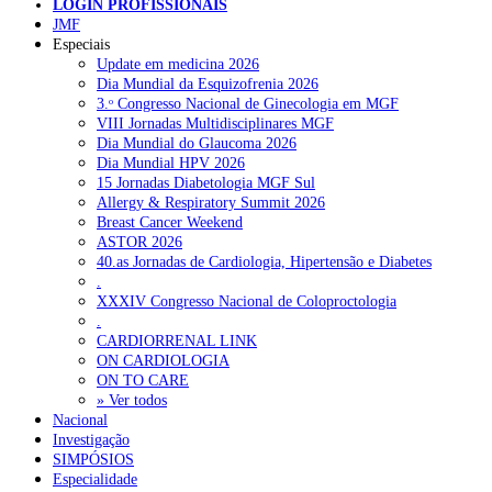
LOGIN PROFISSIONAIS
JMF
Especiais
NOTÍCIAS RECENTES
Update em medicina 2026
Dia Mundial da Esquizofrenia 2026
3.ᵒ Congresso Nacional de Ginecologia em MGF
Quase 11.900 jovens recorreram aos cheques psicólogo e
VIII Jornadas Multidisciplinares MGF
nutricionista no primeiro mês
7 de Agosto, 2026
Dia Mundial do Glaucoma 2026
Dia Mundial HPV 2026
ULS de Coimbra estreia cirurgia endoscópica do ouvido com
15 Jornadas Diabetologia MGF Sul
apoio robótico em Portugal
7 de Agosto, 2026
Allergy & Respiratory Summit 2026
Breast Cancer Weekend
Enfermeiros exigem esclarecimentos sobre eventual gestão
ASTOR 2026
privada da ULS do Algarve
7 de Agosto, 2026
40.as Jornadas de Cardiologia, Hipertensão e Diabetes
.
Ordem dos Médicos alerta para riscos no novo sistema de acesso
XXXIV Congresso Nacional de Coloproctologia
a consultas e cirurgias
7 de Agosto, 2026
.
CARDIORRENAL LINK
Portugal está a formar os médicos de que precisa?
6 de Agosto,
ON CARDIOLOGIA
2026
ON TO CARE
» Ver todos
Nacional
Investigação
NOTÍCIAS MAIS LIDAS
SIMPÓSIOS
Especialidade
Enfermagem Forense. “Da urgência ao tribunal, cada