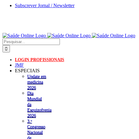
Skip
Subscrever Jornal / Newsletter
to
content
Pesquisar
LOGIN PROFISSIONAIS
JMF
ESPECIAIS
Update em
medicina
2026
Dia
Mundial
da
Esquizofrenia
2026
3.ᵒ
Congresso
Nacional
de