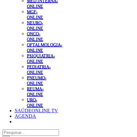
MED.INTERNA-
ONLINE
MGF-
ONLINE
NEURO-
ONLINE
ONCO-
ONLINE
OFTALMOLOGIA-
ONLINE
PSIQUIATRIA-
ONLINE
PEDIATRIA-
ONLINE
PNEUMO-
ONLINE
REUMA-
ONLINE
URO-
ONLINE
SAÚDEONLINE TV
AGENDA
Pesquisar