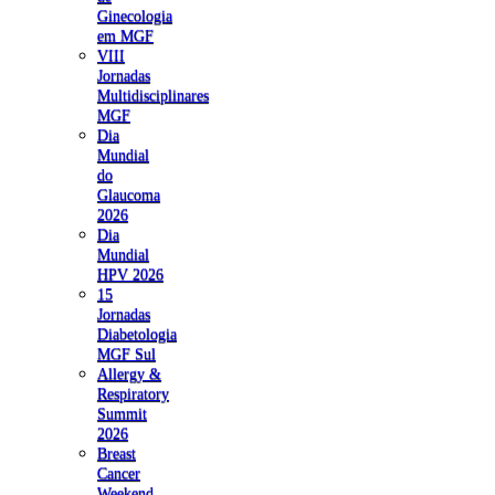
Ginecologia
em MGF
VIII
Jornadas
Multidisciplinares
MGF
Dia
Mundial
do
Glaucoma
2026
Dia
Mundial
HPV 2026
15
Jornadas
Diabetologia
MGF Sul
Allergy &
Respiratory
Summit
2026
Breast
Cancer
Weekend