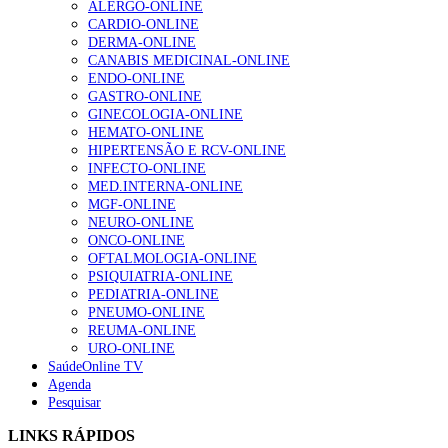
ALERGO-ONLINE
CARDIO-ONLINE
DERMA-ONLINE
NOTÍCIAS MAIS LIDAS
CANABIS MEDICINAL-ONLINE
ENDO-ONLINE
Enfermagem Forense. “Da urgência ao tribunal, cada
GASTRO-ONLINE
gesto conta e cada profissional faz a diferença”
GINECOLOGIA-ONLINE
202 visualizações
HEMATO-ONLINE
HIPERTENSÃO E RCV-ONLINE
INFECTO-ONLINE
MED.INTERNA-ONLINE
Alguns milhares de utentes podem ficar sem médico de
MGF-ONLINE
família com nova regras do registo, alerta associação
NEURO-ONLINE
175 visualizações
ONCO-ONLINE
OFTALMOLOGIA-ONLINE
PSIQUIATRIA-ONLINE
PEDIATRIA-ONLINE
PNEUMO-ONLINE
Quase quatro em cada dez doentes com enfarte
REUMA-ONLINE
apresentavam níveis elevados de Lp(a), revela estudo
URO-ONLINE
86 visualizações
SaúdeOnline TV
Agenda
Pesquisar
“Os programas de rastreio do cancro do pulmão são
LINKS RÁPIDOS
custo-efetivos e representam um investimento