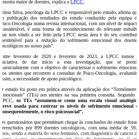
amostra maior de doentes, explica a
LPCC
.
Sónia Silva, psicóloga da LPCC e responsável pelo estudo, afirma qu
“a publicação dos resultados do estudo conduzido pela equipa d
Psico-Oncologia numa revista internacional, com um nível de impact
considerável, é uma forma de reconhecimento do relevante trabalh
que tem vindo a ser feito pela LPCC nesta área e do seu contribut
inestimável para a redução do sofrimento emocional dos doente
oncológicos no nosso país”.
Entre fevereiro de 2020 e fevereiro de 2023, a LPCC tomou 
iniciativa de dar início a esta investigação, que se prend
essencialmente com o objetivo de caracterizar o sofrimento emociona
dos utentes que recorrem a consultas de Psico-Oncologia, avaliando
assim, a necessidade de apoio psicológico.
O estudo foi posto em prática através da aplicação dos “Termómetro
Emocionais” (TEs) aos utentes na sua primeira consulta. Segundo 
LPCC,
os TEs “assumem-se como uma escala visual analógic
breve usada para rastrear os níveis de sofrimento emocional e
consequentemente, o risco psicossocial”.
Os questionários que permitiram chegar às conclusões do estudo fora
preenchidos por 899 doentes oncológicos, com uma média de 59,
anos, sendo a maioria do sexo feminino, com diagnóstico de cancro d
mama e que se encontravam em fase de tratamento, ou já e