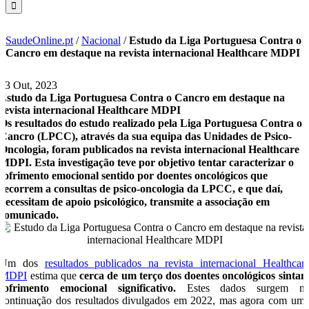
SaudeOnline.pt
/
Nacional
/
Estudo da Liga Portuguesa Contra o
Cancro em destaque na revista internacional Healthcare MDPI
13 Out, 2023
Estudo da Liga Portuguesa Contra o Cancro em destaque na
revista internacional Healthcare MDPI
Os resultados do estudo realizado pela Liga Portuguesa Contra o
Cancro (LPCC), através da sua equipa das Unidades de Psico-
Oncologia, foram publicados na revista internacional Healthcare
MDPI. Esta investigação teve por objetivo tentar caracterizar o
sofrimento emocional sentido por doentes oncológicos que
recorrem a consultas de psico-oncologia da LPCC, e que daí,
necessitam de apoio psicológico, transmite a associação em
comunicado.
Um dos
resultados publicados na revista internacional Healthcar
MDPI
estima que
cerca de um terço dos doentes oncológicos sinta
sofrimento emocional significativo.
Estes dados surgem n
continuação dos resultados divulgados em 2022, mas agora com um