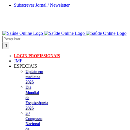
Skip
Subscrever Jornal / Newsletter
to
content
Pesquisar
LOGIN PROFISSIONAIS
JMF
ESPECIAIS
Update em
medicina
2026
Dia
Mundial
da
Esquizofrenia
2026
3.ᵒ
Congresso
Nacional
de