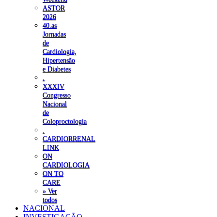
ASTOR
2026
40.as
Jornadas
de
Cardiologia,
Hipertensão
e Diabetes
.
XXXIV
Congresso
Nacional
de
Coloproctologia
.
CARDIORRENAL
LINK
ON
CARDIOLOGIA
ON TO
CARE
» Ver
todos
NACIONAL
INVESTIGAÇÃO