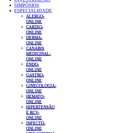
SIMPÓSIOS
ESPECIALIDADE
ALERGO-
ONLINE
CARDIO-
ONLINE
DERMA-
ONLINE
CANABIS
MEDICINAL-
ONLINE
ENDO-
ONLINE
GASTRO-
ONLINE
GINECOLOGIA-
ONLINE
HEMATO-
ONLINE
HIPERTENSÃO
E RCV-
ONLINE
INFECTO-
ONLINE