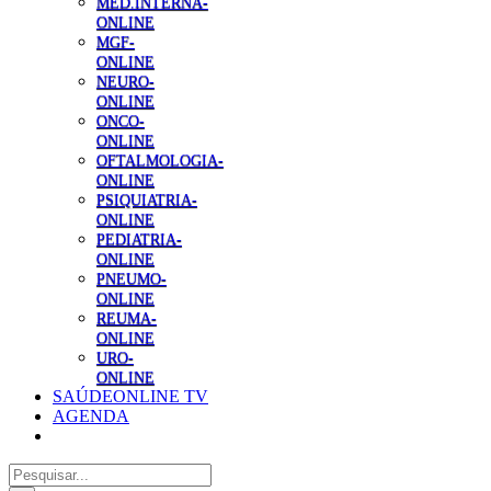
MED.INTERNA-
ONLINE
MGF-
ONLINE
NEURO-
ONLINE
ONCO-
ONLINE
OFTALMOLOGIA-
ONLINE
PSIQUIATRIA-
ONLINE
PEDIATRIA-
ONLINE
PNEUMO-
ONLINE
REUMA-
ONLINE
URO-
ONLINE
SAÚDEONLINE TV
AGENDA
Pesquisar