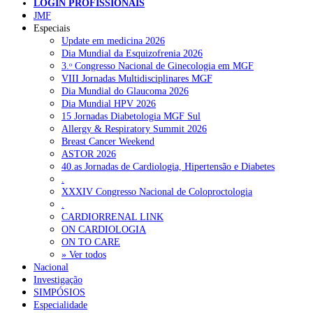
LOGIN PROFISSIONAIS
Liga Portuguesa Contra o Cancro promove campanha d
JMF
recrutamento para o Peditório Naciona
Especiais
Update em medicina 2026
Dia Mundial da Esquizofrenia 2026
Pesquisar
3.ᵒ Congresso Nacional de Ginecologia em MGF
VIII Jornadas Multidisciplinares MGF
Dia Mundial do Glaucoma 2026
Dia Mundial HPV 2026
NOTÍCIAS RECENTES
15 Jornadas Diabetologia MGF Sul
Allergy & Respiratory Summit 2026
SCORA X-Change Portugal promove formação internacional
Breast Cancer Weekend
em saúde sexual e reprodutiva
6 de Agosto, 2026
ASTOR 2026
40.as Jornadas de Cardiologia, Hipertensão e Diabetes
ANEM reúne com coordenador do Pacto Estratégico para a
.
Saúde
6 de Agosto, 2026
XXXIV Congresso Nacional de Coloproctologia
.
Sindicato diz que nova carreira de médicos dentistas reforça
CARDIORRENAL LINK
estabilidade no SNS
6 de Agosto, 2026
ON CARDIOLOGIA
ON TO CARE
» Ver todos
Mais de 400 utentes beneficiaram de comparticipação reforçada
Nacional
para tratamentos de infertilidade na Madeira
6 de Agosto, 2026
Investigação
SIMPÓSIOS
Sindicato acusa ULS São João de negar direitos de parentalidad
Especialidade
aos médicos
6 de Agosto, 2026