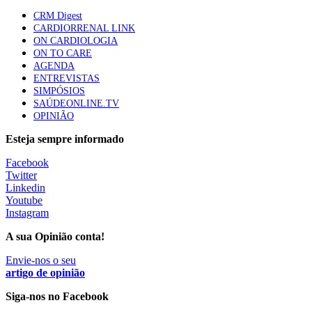
sustentável para os sistemas de saúde”
CRM Digest
66 visualizações
CARDIORRENAL LINK
ON CARDIOLOGIA
ON TO CARE
Trodelvy aprovado para primeira linha no cancro da
AGENDA
mama triplo negativo metastático em doentes não
ENTREVISTAS
elegíveis para inibidores PD-(L)1
SIMPÓSIOS
61 visualizações
SAÚDEONLINE.TV
OPINIÃO
Esteja sempre informado
Especialistas defendem mais potássio na alimentação
para ajudar a controlar a hipertensão
Facebook
57 visualizações
Twitter
Linkedin
Youtube
MAIS NOTÍCIAS
Instagram
A sua Opinião conta!
Sindicato diz que nova carreira de médicos dentistas reforça
Envie-nos o seu
estabilidade no SNS
artigo de opinião
6 Ago, 2026
|
0 Comments
Siga-nos no Facebook