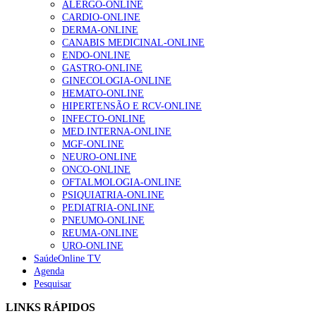
que começou a ser feito no início da pandemia, por coincidência, co
ALERGO-ONLINE
gesto conta e cada profissional faz a diferença”
a equipa da investigadora Raquel Varela, e “os números preliminare
CARDIO-ONLINE
202 visualizações
são assustadores”.
DERMA-ONLINE
CANABIS MEDICINAL-ONLINE
ENDO-ONLINE
GASTRO-ONLINE
Alguns milhares de utentes podem ficar sem médico de
GINECOLOGIA-ONLINE
família com nova regras do registo, alerta associação
HEMATO-ONLINE
155 visualizações
HIPERTENSÃO E RCV-ONLINE
INFECTO-ONLINE
MED.INTERNA-ONLINE
MGF-ONLINE
1.º Episódio do Podcast “Frequência Cardio – Sintoniza
NEURO-ONLINE
te na Insuficiência Cardíaca” da Bayer
ONCO-ONLINE
99 visualizações
OFTALMOLOGIA-ONLINE
PSIQUIATRIA-ONLINE
PEDIATRIA-ONLINE
PNEUMO-ONLINE
REUMA-ONLINE
“Os programas de rastreio do cancro do pulmão são
URO-ONLINE
custo-efetivos e representam um investimento
SaúdeOnline TV
sustentável para os sistemas de saúde”
Agenda
88 visualizações
Pesquisar
LINKS RÁPIDOS
Quase quatro em cada dez doentes com enfarte