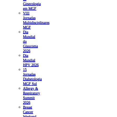
Ginecologia
em MGF
VIII
Jornadas
Multidisciplinares
MGF
Dia
Mundial
do
Glaucoma
2026
Dia
Mundial
HPV 2026
15
Jornadas
Diabetologia
MGF Sul
Allergy &
Respiratory
Summit
2026
Breast
Cancer
Weekend