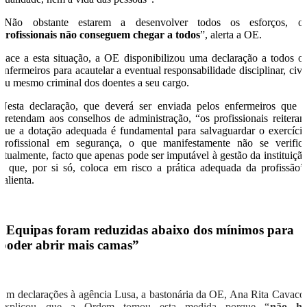
“Não obstante estarem a desenvolver todos os esforços, o
profissionais não conseguem chegar a todos
”, alerta a OE.
Face a esta situação, a OE disponibilizou uma declaração a todos o
enfermeiros para acautelar a eventual responsabilidade disciplinar, civi
ou mesmo criminal dos doentes a seu cargo.
Nesta declaração, que deverá ser enviada pelos enfermeiros que 
pretendam aos conselhos de administração, “os profissionais reitera
que a dotação adequada é fundamental para salvaguardar o exercíci
profissional em segurança, o que manifestamente não se verific
atualmente, facto que apenas pode ser imputável à gestão da instituiçã
e que, por si só, coloca em risco a prática adequada da profissão”
salienta.
“Equipas foram reduzidas abaixo dos mínimos para
poder abrir mais camas”
Em declarações à agência Lusa, a bastonária da OE, Ana Rita Cavaco
explicou que a Ordem tomou esta medida porque “
não h