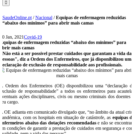
SaudeOnline.pt
/
Nacional
/
Equipas de enfermagem reduzidas
“abaixo dos mínimos” para abrir mais camas
20 Jan, 2021
Covid-19
Equipas de enfermagem reduzidas “abaixo dos mínimos” para
abrir mais camas
"Não está a ser possível prestar cuidados que garantam a vida das
pessoas", diz a Ordem dos Enfermeiros, que já disponibilizou uma
declaração de exclusão de responsabilidade aos profissionais.
A Ordem dos Enfermeiros (OE) disponibilizou uma “declaração d
exclusão de responsabilidade” a todos os enfermeiros para acautela
eventuais ações disciplinares, civis ou mesmo criminais dos doentes 
seu cargo.
A OE adianta em comunicado divulgado que, “no âmbito da atual cris
pandémica, com os hospitais em situação de catástrofe, as
equipas d
enfermeiros abaixo das dotações recomendadas
e não se encontra
em condições de garantir a prestação de cuidados em segurança e co
qualidade, nem a vida das pessoas”.