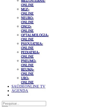
MED.INTERNA-
ONLINE
MGF-
ONLINE
NEURO-
ONLINE
ONCO-
ONLINE
OFTALMOLOGIA-
ONLINE
PSIQUIATRIA-
ONLINE
PEDIATRIA-
ONLINE
PNEUMO-
ONLINE
REUMA-
ONLINE
URO-
ONLINE
SAÚDEONLINE TV
AGENDA
Pesquisar