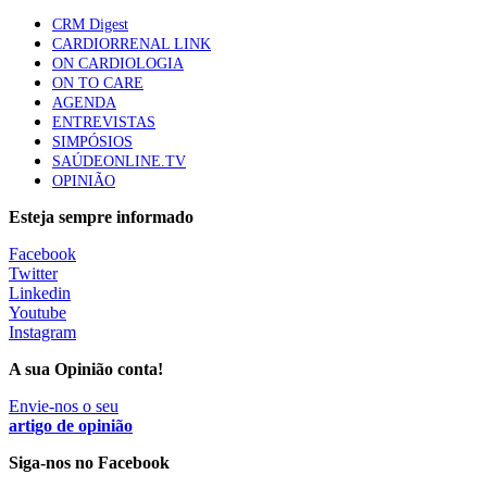
apresentavam níveis elevados de Lp(a), revela estudo
CRM Digest
86 visualizações
CARDIORRENAL LINK
ON CARDIOLOGIA
ON TO CARE
AGENDA
Trodelvy aprovado para primeira linha no cancro da
ENTREVISTAS
mama triplo negativo metastático em doentes não
SIMPÓSIOS
elegíveis para inibidores PD-(L)1
SAÚDEONLINE.TV
61 visualizações
OPINIÃO
Esteja sempre informado
MAIS NOTÍCIAS
Facebook
Twitter
Linkedin
Quase 11.900 jovens recorreram aos cheques psicólogo e
Youtube
nutricionista no primeiro mês
Instagram
7 Ago, 2026
|
0 Comments
A sua Opinião conta!
Envie-nos o seu
ULS de Coimbra estreia cirurgia endoscópica do ouvido com
artigo de opinião
apoio robótico em Portugal
Siga-nos no Facebook
7 Ago, 2026
|
0 Comments