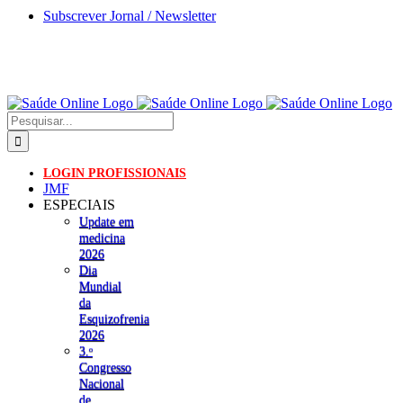
Skip
Subscrever Jornal / Newsletter
to
content
Pesquisar
LOGIN PROFISSIONAIS
JMF
ESPECIAIS
Update em
medicina
2026
Dia
Mundial
da
Esquizofrenia
2026
3.ᵒ
Congresso
Nacional
de