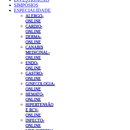
SIMPÓSIOS
ESPECIALIDADE
ALERGO-
ONLINE
CARDIO-
ONLINE
DERMA-
ONLINE
CANABIS
MEDICINAL-
ONLINE
ENDO-
ONLINE
GASTRO-
ONLINE
GINECOLOGIA-
ONLINE
HEMATO-
ONLINE
HIPERTENSÃO
E RCV-
ONLINE
INFECTO-
ONLINE