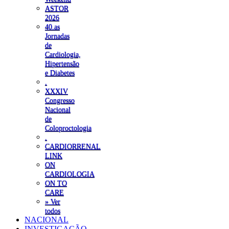
ASTOR
2026
40.as
Jornadas
de
Cardiologia,
Hipertensão
e Diabetes
.
XXXIV
Congresso
Nacional
de
Coloproctologia
.
CARDIORRENAL
LINK
ON
CARDIOLOGIA
ON TO
CARE
» Ver
todos
NACIONAL
INVESTIGAÇÃO