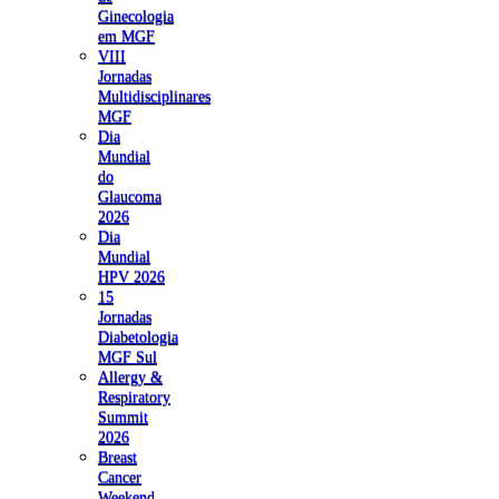
Ginecologia
em MGF
VIII
Jornadas
Multidisciplinares
MGF
Dia
Mundial
do
Glaucoma
2026
Dia
Mundial
HPV 2026
15
Jornadas
Diabetologia
MGF Sul
Allergy &
Respiratory
Summit
2026
Breast
Cancer
Weekend