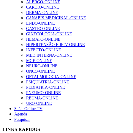
ALERGO-ONLINE
gesto conta e cada profissional faz a diferença”
CARDIO-ONLINE
203 visualizações
DERMA-ONLINE
CANABIS MEDICINAL-ONLINE
ENDO-ONLINE
GASTRO-ONLINE
1.º Episódio do Podcast “Frequência Cardio – Sintoniza
GINECOLOGIA-ONLINE
te na Insuficiência Cardíaca” da Bayer
HEMATO-ONLINE
202 visualizações
HIPERTENSÃO E RCV-ONLINE
INFECTO-ONLINE
MED.INTERNA-ONLINE
MGF-ONLINE
Alguns milhares de utentes podem ficar sem médico de
NEURO-ONLINE
família com nova regras do registo, alerta associação
ONCO-ONLINE
160 visualizações
OFTALMOLOGIA-ONLINE
PSIQUIATRIA-ONLINE
PEDIATRIA-ONLINE
PNEUMO-ONLINE
REUMA-ONLINE
“Os programas de rastreio do cancro do pulmão são
URO-ONLINE
custo-efetivos e representam um investimento
SaúdeOnline TV
sustentável para os sistemas de saúde”
Agenda
94 visualizações
Pesquisar
LINKS RÁPIDOS
Quase quatro em cada dez doentes com enfarte