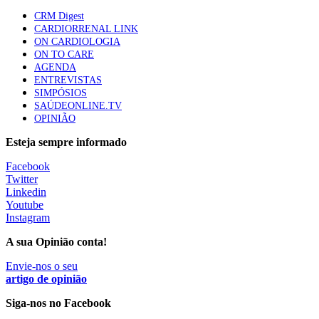
apresentavam níveis elevados de Lp(a), revela estudo
CRM Digest
88 visualizações
CARDIORRENAL LINK
ON CARDIOLOGIA
ON TO CARE
AGENDA
Trodelvy aprovado para primeira linha no cancro da
ENTREVISTAS
mama triplo negativo metastático em doentes não
SIMPÓSIOS
elegíveis para inibidores PD-(L)1
SAÚDEONLINE.TV
61 visualizações
OPINIÃO
Esteja sempre informado
MAIS NOTÍCIAS
Facebook
Twitter
Linkedin
Quase 11.900 jovens recorreram aos cheques psicólogo e
Youtube
nutricionista no primeiro mês
Instagram
7 Ago, 2026
|
0 Comments
A sua Opinião conta!
Envie-nos o seu
ULS de Coimbra estreia cirurgia endoscópica do ouvido com
artigo de opinião
apoio robótico em Portugal
Siga-nos no Facebook
7 Ago, 2026
|
0 Comments