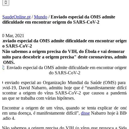
SaudeOnline.pt
/
Mundo
/
Enviado especial da OMS admite
dificuldade em encontrar origem do SARS-CoV-2
30 Mar, 2021
Enviado especial da OMS admite dificuldade em encontrar orige
do SARS-CoV-2
“Não sabemos a origem precisa do VIH, do Ébola e vai demorar
muito para descobrir a origem precisa" deste coronavírus, admite
a OMS.
O enviado especial ao Organização Mundial da Saúde (OMS) para 
covid-19, David Nabarro, admitiu hoje que é “manifestamente difícil
encontrar a origem do vírus SARS-CoV-2 que causou a pandemia
mas que se trabalha com várias hipóteses.
“Encontrar a origem de um vírus, quando se tenta explicar de ond
vem uma doença, é manifestamente difícil”,
disse
Nabarro hoje à BB
Radio 4.
“Não sabemos a origem precisa do VIH (o vírus que provoca a Sida)