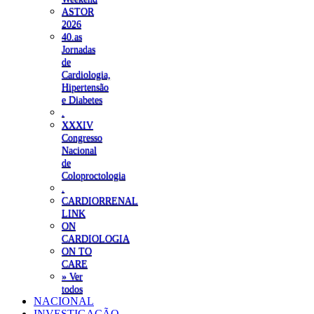
ASTOR
2026
40.as
Jornadas
de
Cardiologia,
Hipertensão
e Diabetes
.
XXXIV
Congresso
Nacional
de
Coloproctologia
.
CARDIORRENAL
LINK
ON
CARDIOLOGIA
ON TO
CARE
» Ver
todos
NACIONAL
INVESTIGAÇÃO