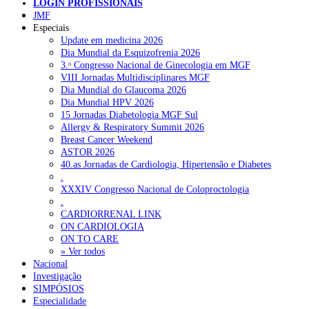
LOGIN PROFISSIONAIS
JMF
Especiais
NOTÍCIAS RECENTES
Update em medicina 2026
Dia Mundial da Esquizofrenia 2026
3.ᵒ Congresso Nacional de Ginecologia em MGF
Quase 11.900 jovens recorreram aos cheques psicólogo e
VIII Jornadas Multidisciplinares MGF
nutricionista no primeiro mês
7 de Agosto, 2026
Dia Mundial do Glaucoma 2026
Dia Mundial HPV 2026
ULS de Coimbra estreia cirurgia endoscópica do ouvido com
15 Jornadas Diabetologia MGF Sul
apoio robótico em Portugal
7 de Agosto, 2026
Allergy & Respiratory Summit 2026
Breast Cancer Weekend
Enfermeiros exigem esclarecimentos sobre eventual gestão
ASTOR 2026
privada da ULS do Algarve
7 de Agosto, 2026
40.as Jornadas de Cardiologia, Hipertensão e Diabetes
.
Ordem dos Médicos alerta para riscos no novo sistema de acesso
XXXIV Congresso Nacional de Coloproctologia
a consultas e cirurgias
7 de Agosto, 2026
.
CARDIORRENAL LINK
Portugal está a formar os médicos de que precisa?
6 de Agosto,
ON CARDIOLOGIA
2026
ON TO CARE
» Ver todos
Nacional
Investigação
NOTÍCIAS MAIS LIDAS
SIMPÓSIOS
Especialidade
Enfermagem Forense. “Da urgência ao tribunal, cada