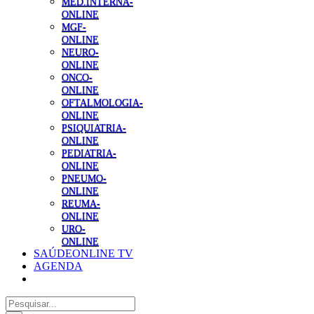
MED.INTERNA-
ONLINE
MGF-
ONLINE
NEURO-
ONLINE
ONCO-
ONLINE
OFTALMOLOGIA-
ONLINE
PSIQUIATRIA-
ONLINE
PEDIATRIA-
ONLINE
PNEUMO-
ONLINE
REUMA-
ONLINE
URO-
ONLINE
SAÚDEONLINE TV
AGENDA
Pesquisar