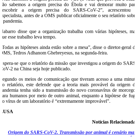
não sabemos a origem precisa do Ébola e vai demorar muito par
descobrir a origem precisa do SARS-CoV-2”, acrescentou 
especialista, antes de a OMS publicar oficialmente o seu relatório sobr
a pandemia.
Nabarro disse que a organização trabalha com várias hipóteses, ma
que esse trabalho leva tempo.
“Todas as hipóteses ainda estão sobre a mesa”, disse o diretor-geral d
OMS, Tedros Adhanom Ghebreyesus, na segunda-feira.
Espera-se que o relatório da missão que investigou a origem do SARS
CoV-2 na China seja hoje publicado.
Segundo os meios de comunicação que tiveram acesso a uma minut
do relatório, este defende que a teoria mais provável da origem d
pandemia tenha sido a transmissão do novo coronavírus de morcego
para humanos por meio de outro animal, enquanto a hipótese de fug
do vírus de um laboratório é “extremamente improvável”.
LUSA
Notícias Relacionada
Origem do SARS-CoV-2. Transmissão por animal é cenário mai