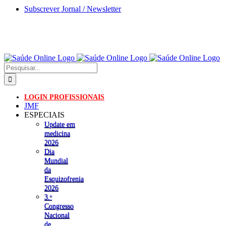
Skip
Subscrever Jornal / Newsletter
to
content
Pesquisar
LOGIN PROFISSIONAIS
JMF
ESPECIAIS
Update em
medicina
2026
Dia
Mundial
da
Esquizofrenia
2026
3.ᵒ
Congresso
Nacional
de