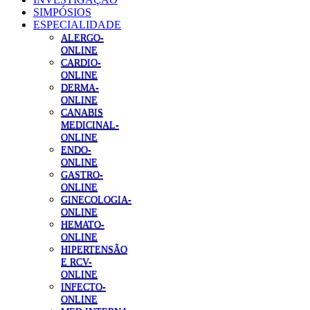
SIMPÓSIOS
ESPECIALIDADE
ALERGO-
ONLINE
CARDIO-
ONLINE
DERMA-
ONLINE
CANABIS
MEDICINAL-
ONLINE
ENDO-
ONLINE
GASTRO-
ONLINE
GINECOLOGIA-
ONLINE
HEMATO-
ONLINE
HIPERTENSÃO
E RCV-
ONLINE
INFECTO-
ONLINE