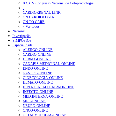
XXXIV Congresso Nacional de Coloproctologia
Portugal está a formar os médicos de que precisa?
6 de Agosto, 202
.
CARDIORRENAL LINK
ON CARDIOLOGIA
OTÍCIAS MAIS LIDAS
ON TO CARE
» Ver todos
Nacional
Enfermagem Forense. “Da urgência ao tribunal, cada gesto c
Investigação
202 visualizações
SIMPÓSIOS
Especialidade
ALERGO-ONLINE
CARDIO-ONLINE
DERMA-ONLINE
Alguns milhares de utentes podem ficar sem médico de famíl
CANABIS MEDICINAL-ONLINE
155 visualizações
ENDO-ONLINE
GASTRO-ONLINE
GINECOLOGIA-ONLINE
HEMATO-ONLINE
HIPERTENSÃO E RCV-ONLINE
1.º Episódio do Podcast “Frequência Cardio – Sintoniza-te 
INFECTO-ONLINE
99 visualizações
MED.INTERNA-ONLINE
MGF-ONLINE
NEURO-ONLINE
ONCO-ONLINE
OFTALMOLOGIA-ONLINE