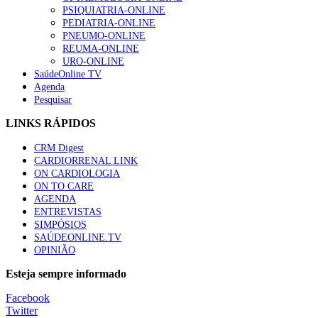
“Os programas de rastreio do cancro do pulmão são custo-ef
PSIQUIATRIA-ONLINE
88 visualizações
PEDIATRIA-ONLINE
PNEUMO-ONLINE
REUMA-ONLINE
URO-ONLINE
SaúdeOnline TV
Agenda
Quase quatro em cada dez doentes com enfarte apresentavam
Pesquisar
86 visualizações
LINKS RÁPIDOS
CRM Digest
CARDIORRENAL LINK
Trodelvy aprovado para primeira linha no cancro da mama tr
ON CARDIOLOGIA
61 visualizações
ON TO CARE
AGENDA
ENTREVISTAS
SIMPÓSIOS
SAÚDEONLINE.TV
MAIS NOTÍCIAS
OPINIÃO
115 anos da Bayer em Portugal. Investigação e Inovação na área
Esteja sempre informado
5 Jun, 2024
Facebook
Twitter