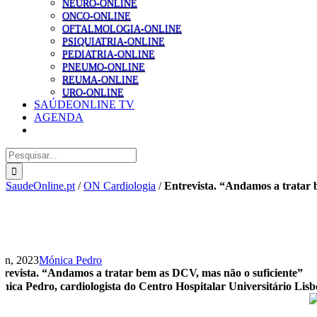
NEURO-ONLINE
ONCO-ONLINE
OFTALMOLOGIA-ONLINE
PSIQUIATRIA-ONLINE
PEDIATRIA-ONLINE
PNEUMO-ONLINE
REUMA-ONLINE
URO-ONLINE
SAÚDEONLINE TV
AGENDA
Pesquisar
SaudeOnline.pt
/
ON Cardiologia
/
Entrevista. “Andamos a tratar 
Jun, 2023
Mónica Pedro
trevista. “Andamos a tratar bem as DCV, mas não o suficiente”
nica Pedro, cardiologista do Centro Hospitalar Universitário Lisboa