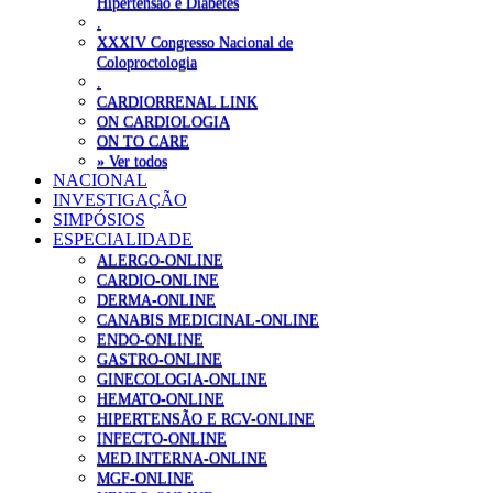
Hipertensão e Diabetes
.
XXXIV Congresso Nacional de
Coloproctologia
.
CARDIORRENAL LINK
ON CARDIOLOGIA
ON TO CARE
» Ver todos
NACIONAL
INVESTIGAÇÃO
SIMPÓSIOS
ESPECIALIDADE
ALERGO-ONLINE
CARDIO-ONLINE
DERMA-ONLINE
CANABIS MEDICINAL-ONLINE
ENDO-ONLINE
GASTRO-ONLINE
GINECOLOGIA-ONLINE
HEMATO-ONLINE
HIPERTENSÃO E RCV-ONLINE
INFECTO-ONLINE
MED.INTERNA-ONLINE
MGF-ONLINE