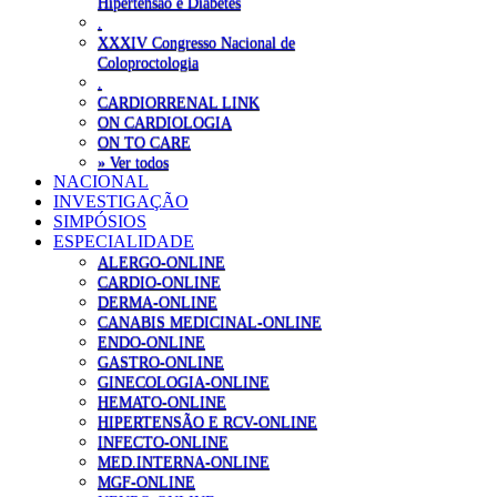
Hipertensão e Diabetes
.
XXXIV Congresso Nacional de
Coloproctologia
.
CARDIORRENAL LINK
ON CARDIOLOGIA
ON TO CARE
» Ver todos
NACIONAL
INVESTIGAÇÃO
SIMPÓSIOS
ESPECIALIDADE
ALERGO-ONLINE
CARDIO-ONLINE
DERMA-ONLINE
CANABIS MEDICINAL-ONLINE
ENDO-ONLINE
GASTRO-ONLINE
GINECOLOGIA-ONLINE
HEMATO-ONLINE
HIPERTENSÃO E RCV-ONLINE
INFECTO-ONLINE
MED.INTERNA-ONLINE
MGF-ONLINE