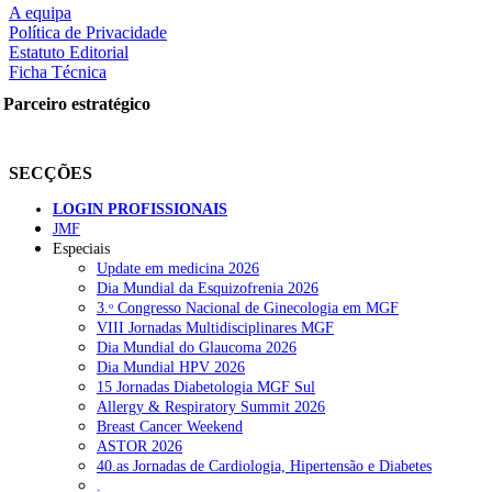
A equipa
Política de Privacidade
Estatuto Editorial
Ficha Técnica
rtilhe nas redes sociais:
Parceiro estratégico
SECÇÕES
LOGIN PROFISSIONAIS
JMF
Especiais
squisar
Update em medicina 2026
Dia Mundial da Esquizofrenia 2026
3.ᵒ Congresso Nacional de Ginecologia em MGF
OTÍCIAS RECENTES
VIII Jornadas Multidisciplinares MGF
Dia Mundial do Glaucoma 2026
Dia Mundial HPV 2026
Sindicato diz que nova carreira de médicos dentistas reforça estabi
15 Jornadas Diabetologia MGF Sul
Allergy & Respiratory Summit 2026
Mais de 400 utentes beneficiaram de comparticipação reforçada para
Breast Cancer Weekend
ASTOR 2026
Sindicato acusa ULS São João de negar direitos de parentalidade a
40.as Jornadas de Cardiologia, Hipertensão e Diabetes
.