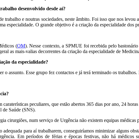
rabalho desenvolvido desde aí?
abalho e noutras sociedades, neste âmbito. Foi isso que nos levou a re
a especialidade. O grande objetivo é a criação da especialidade dos pr
édicos (
OM
). Nesse contexto, a SPMUE foi recebida pelo bastonário
ral as mais-valias decorrentes da criação da especialidade de Medicin
ação da especialidade?
r o assunto. Esse grupo fez contactos e já terá terminado os trabalhos
ncia?
 caraterísticas peculiares, que estão abertos 365 dias por ano, 24 hor
al de Saúde (SNS).
rgia cirurgiões, num serviço de Urgência não existem equipas médicas p
o adequada para aí trabalharem, conseguiríamos minimizar alguns obs
urgência. Em períodos de férias e épocas festivas, não há médicos 