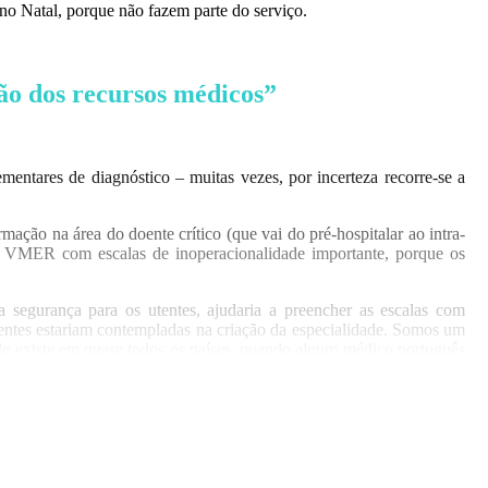
u no Natal, porque não fazem parte do serviço.
ção dos recursos médicos”
ntares de diagnóstico – muitas vezes, por incerteza recorre-se a
mação na área do doente crítico (que vai do pré-hospitalar ao intra-
Há VMER com escalas de inoperacionalidade importante, porque os
a segurança para os utentes, ajudaria a preencher as escalas com
ertentes estariam contempladas na criação da especialidade. Somos um
de existe em quase todos os países, quando algum médico português