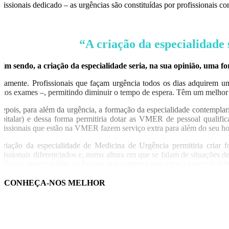
ofissionais dedicado – as urgências são constituídas por profissionais c
“A criação da especialidade 
sim sendo, a criação da especialidade seria, na sua opinião, uma 
aramente. Profissionais que façam urgência todos os dias adquirem 
itos exames –, permitindo diminuir o tempo de espera. Têm um melho
depois, para além da urgência, a formação da especialidade contemplaria 
spitalar) e dessa forma permitiria dotar as VMER de pessoal quali
ofissionais que estão na VMER fazem serviço extra para além do seu hor
criação da especialidade de Medicina de Urgência permitiria criar 
ofissionais diferenciados e, numa altura em que se falam de situações d
s únicos quatro países na Europa que continua sem criar a especialid
i trabalhar para outro país, nomeadamente para a Europa, não é conside
CONHEÇA-NOS MELHOR