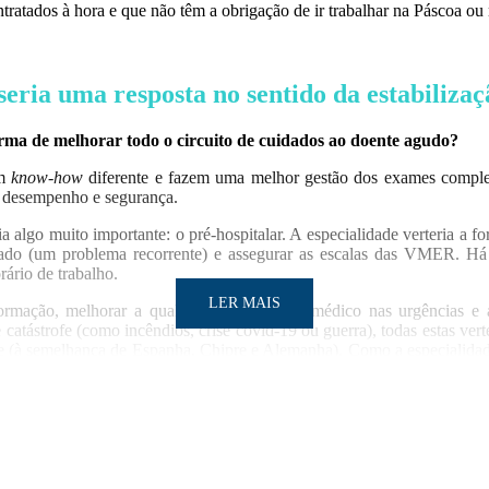
ontratados à hora e que não têm a obrigação de ir trabalhar na Páscoa o
seria uma resposta no sentido da estabiliza
forma de melhorar todo o circuito de cuidados ao doente agudo?
um
know-how
diferente e fazem uma melhor gestão dos exames compleme
r desempenho e segurança.
algo muito importante: o pré-hospitalar. A especialidade verteria a for
ficado (um problema recorrente) e assegurar as escalas das VMER. 
ário de trabalho.
LER MAIS
formação, melhorar a qualidade do trabalho médico nas urgências e 
e catástrofe (como incêndios, crise covid-19 ou guerra), todas estas v
ade (à semelhança de Espanha, Chipre e Alemanha). Como a especialida
rado.