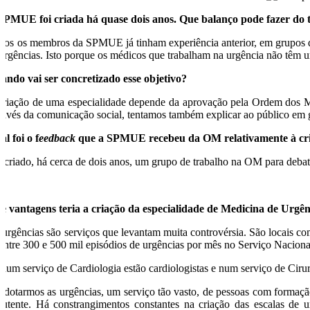
SPMUE foi criada há quase dois anos. Que balanço pode fazer do t
dos os membros da SPMUE já tinham experiência anterior, em grupos de tr
 urgências. Isto porque os médicos que trabalham na urgência não têm um
ando vai ser concretizado esse objetivo?
criação de uma especialidade depende da aprovação pela Ordem dos M
ravés da comunicação social, tentamos também explicar ao público em ge
al foi o f
eedback
que a SPMUE recebeu da OM relativamente à cri
i criado, há cerca de dois anos, um grupo de trabalho na OM para debate
e vantagens teria a criação da especialidade de Medicina de Urgê
 urgências são serviços que levantam muita controvérsia. São locais com
 entre 300 e 500 mil episódios de urgências por mês no Serviço Nacion
 num serviço de Cardiologia estão cardiologistas e num serviço de Ciru
 dotarmos as urgências, um serviço tão vasto, de pessoas com formaçã
 utente. Há constrangimentos constantes na criação das escalas de 