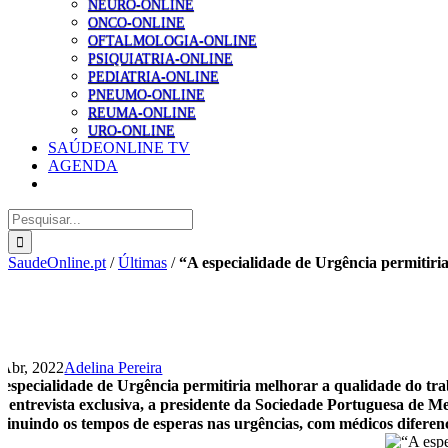
NEURO-ONLINE
ONCO-ONLINE
OFTALMOLOGIA-ONLINE
PSIQUIATRIA-ONLINE
PEDIATRIA-ONLINE
PNEUMO-ONLINE
REUMA-ONLINE
URO-ONLINE
SAÚDEONLINE TV
AGENDA
Pesquisar
SaudeOnline.pt
/
Últimas
/
“A especialidade de Urgência permitiri
 Abr, 2022
Adelina Pereira
 especialidade de Urgência permitiria melhorar a qualidade do tr
 entrevista exclusiva, a presidente da Sociedade Portuguesa de M
minuindo os tempos de esperas nas urgências, com médicos diferen