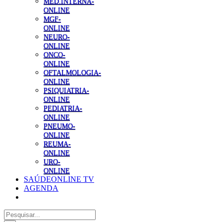
MED.INTERNA-
ONLINE
MGF-
ONLINE
NEURO-
ONLINE
ONCO-
ONLINE
OFTALMOLOGIA-
ONLINE
PSIQUIATRIA-
ONLINE
PEDIATRIA-
ONLINE
PNEUMO-
ONLINE
REUMA-
ONLINE
URO-
ONLINE
SAÚDEONLINE TV
AGENDA
Pesquisar