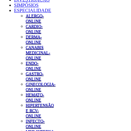
SIMPÓSIOS
ESPECIALIDADE
ALERGO-
ONLINE
CARDIO-
ONLINE
DERMA-
ONLINE
CANABIS
MEDICINAL-
ONLINE
ENDO-
ONLINE
GASTRO-
ONLINE
GINECOLOGIA-
ONLINE
HEMATO-
ONLINE
HIPERTENSÃO
E RCV-
ONLINE
INFECTO-
ONLINE