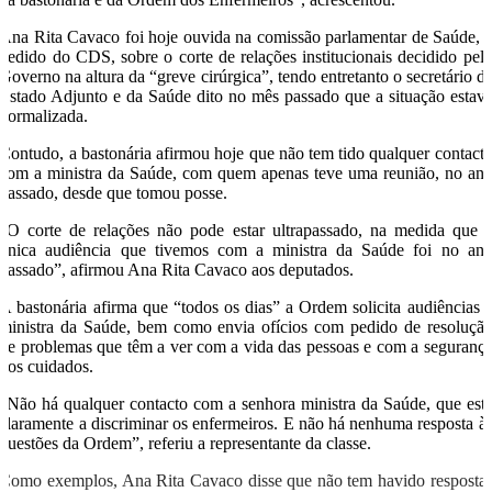
Ana Rita Cavaco foi hoje ouvida na comissão parlamentar de Saúde, 
pedido do CDS, sobre o corte de relações institucionais decidido pel
Governo na altura da “greve cirúrgica”, tendo entretanto o secretário d
Estado Adjunto e da Saúde dito no mês passado que a situação estav
normalizada.
Contudo, a bastonária afirmou hoje que não tem tido qualquer contact
com a ministra da Saúde, com quem apenas teve uma reunião, no an
passado, desde que tomou posse.
“O corte de relações não pode estar ultrapassado, na medida que 
única audiência que tivemos com a ministra da Saúde foi no an
passado”, afirmou Ana Rita Cavaco aos deputados.
A bastonária afirma que “todos os dias” a Ordem solicita audiências 
ministra da Saúde, bem como envia ofícios com pedido de resoluçã
de problemas que têm a ver com a vida das pessoas e com a seguranç
dos cuidados.
“Não há qualquer contacto com a senhora ministra da Saúde, que est
claramente a discriminar os enfermeiros. E não há nenhuma resposta à
questões da Ordem”, referiu a representante da classe.
Como exemplos, Ana Rita Cavaco disse que não tem havido resposta