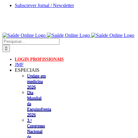
Skip
Subscrever Jornal / Newsletter
to
content
Pesquisar
LOGIN PROFISSIONAIS
JMF
ESPECIAIS
Update em
medicina
2026
Dia
Mundial
da
Esquizofrenia
2026
3.ᵒ
Congresso
Nacional
de