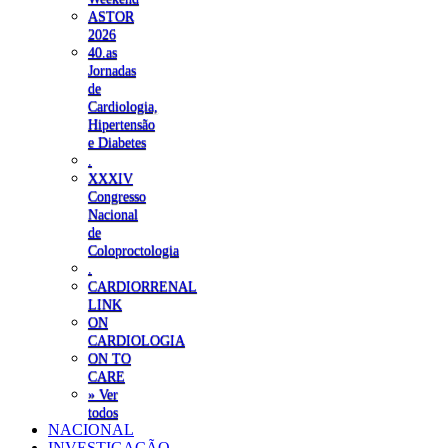
ASTOR
2026
40.as
Jornadas
de
Cardiologia,
Hipertensão
e Diabetes
.
XXXIV
Congresso
Nacional
de
Coloproctologia
.
CARDIORRENAL
LINK
ON
CARDIOLOGIA
ON TO
CARE
» Ver
todos
NACIONAL
INVESTIGAÇÃO