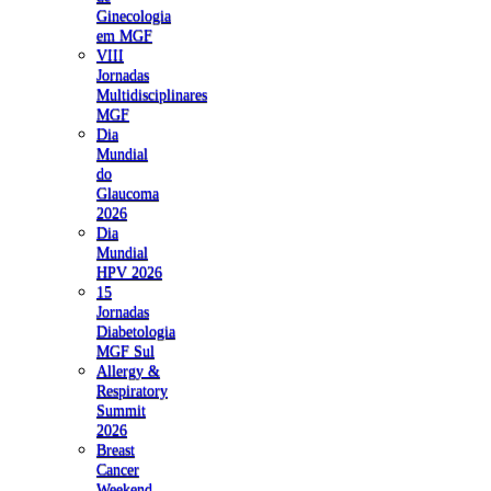
Ginecologia
em MGF
VIII
Jornadas
Multidisciplinares
MGF
Dia
Mundial
do
Glaucoma
2026
Dia
Mundial
HPV 2026
15
Jornadas
Diabetologia
MGF Sul
Allergy &
Respiratory
Summit
2026
Breast
Cancer
Weekend