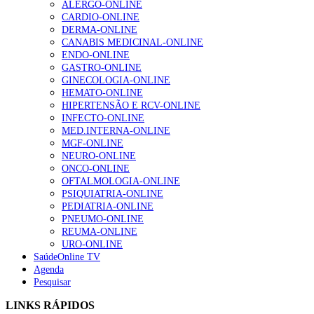
ALERGO-ONLINE
Enfermagem Forense. “Da urgência ao tribunal, cada
CARDIO-ONLINE
gesto conta e cada profissional faz a diferença”
DERMA-ONLINE
202 visualizações
CANABIS MEDICINAL-ONLINE
ENDO-ONLINE
GASTRO-ONLINE
GINECOLOGIA-ONLINE
Alguns milhares de utentes podem ficar sem médico de
HEMATO-ONLINE
família com nova regras do registo, alerta associação
HIPERTENSÃO E RCV-ONLINE
155 visualizações
INFECTO-ONLINE
MED.INTERNA-ONLINE
MGF-ONLINE
NEURO-ONLINE
1.º Episódio do Podcast “Frequência Cardio – Sintoniza
ONCO-ONLINE
te na Insuficiência Cardíaca” da Bayer
OFTALMOLOGIA-ONLINE
99 visualizações
PSIQUIATRIA-ONLINE
PEDIATRIA-ONLINE
PNEUMO-ONLINE
REUMA-ONLINE
URO-ONLINE
“Os programas de rastreio do cancro do pulmão são
SaúdeOnline TV
custo-efetivos e representam um investimento
Agenda
sustentável para os sistemas de saúde”
Pesquisar
88 visualizações
LINKS RÁPIDOS