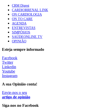
Quase quatro em cada dez doentes com enfarte
CRM Digest
apresentavam níveis elevados de Lp(a), revela estudo
CARDIORRENAL LINK
86 visualizações
ON CARDIOLOGIA
ON TO CARE
AGENDA
ENTREVISTAS
Trodelvy aprovado para primeira linha no cancro da
SIMPÓSIOS
mama triplo negativo metastático em doentes não
SAÚDEONLINE.TV
elegíveis para inibidores PD-(L)1
OPINIÃO
61 visualizações
Esteja sempre informado
MAIS NOTÍCIAS
Facebook
Twitter
Linkedin
Youtube
Quase 11.900 jovens recorreram aos cheques psicólogo e
Instagram
nutricionista no primeiro mês
7 Ago, 2026
|
0 Comments
A sua Opinião conta!
Envie-nos o seu
artigo de opinião
ULS de Coimbra estreia cirurgia endoscópica do ouvido com
apoio robótico em Portugal
Siga-nos no Facebook
7 Ago, 2026
|
0 Comments