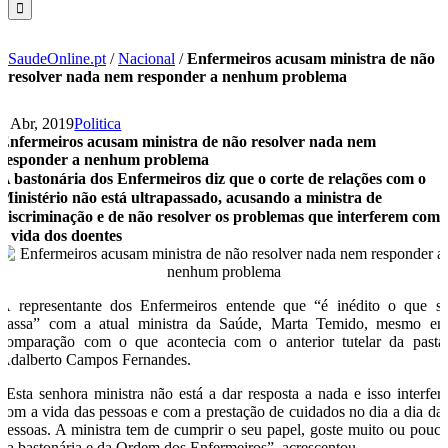
SaudeOnline.pt
/
Nacional
/
Enfermeiros acusam ministra de não
resolver nada nem responder a nenhum problema
3 Abr, 2019
Politica
Enfermeiros acusam ministra de não resolver nada nem
responder a nenhum problema
A bastonária dos Enfermeiros diz que o corte de relações com o
Ministério não está ultrapassado, acusando a ministra de
discriminação e de não resolver os problemas que interferem com
a vida dos doentes
A representante dos Enfermeiros entende que “é inédito o que s
passa” com a atual ministra da Saúde, Marta Temido, mesmo e
comparação com o que acontecia com o anterior tutelar da pasta
Adalberto Campos Fernandes.
“Esta senhora ministra não está a dar resposta a nada e isso interfer
com a vida das pessoas e com a prestação de cuidados no dia a dia da
pessoas. A ministra tem de cumprir o seu papel, goste muito ou pouc
da bastonária e da Ordem dos Enfermeiros”, acrescentou.