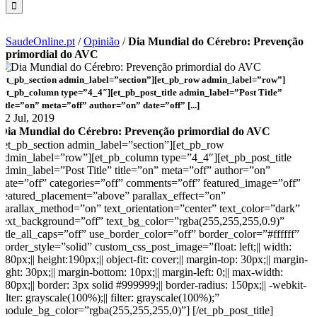
SaudeOnline.pt
/
Opinião
/
Dia Mundial do Cérebro: Prevenção
primordial do AVC
[et_pb_section admin_label=”section”][et_pb_row admin_label=”row”]
[et_pb_column type=”4_4″][et_pb_post_title admin_label=”Post Title”
title=”on” meta=”off” author=”on” date=”off” [...]
22 Jul, 2019
Dia Mundial do Cérebro: Prevenção primordial do AVC
[et_pb_section admin_label=”section”][et_pb_row
admin_label=”row”][et_pb_column type=”4_4″][et_pb_post_title
admin_label=”Post Title” title=”on” meta=”off” author=”on”
date=”off” categories=”off” comments=”off” featured_image=”off”
featured_placement=”above” parallax_effect=”on”
parallax_method=”on” text_orientation=”center” text_color=”dark”
text_background=”off” text_bg_color=”rgba(255,255,255,0.9)”
title_all_caps=”off” use_border_color=”off” border_color=”#ffffff”
border_style=”solid” custom_css_post_image=”float: left;|| width:
180px;|| height:190px;|| object-fit: cover;|| margin-top: 30px;|| margin-
right: 30px;|| margin-bottom: 10px;|| margin-left: 0;|| max-width:
180px;|| border: 3px solid #999999;|| border-radius: 150px;|| -webkit-
filter: grayscale(100%);|| filter: grayscale(100%);”
module_bg_color=”rgba(255,255,255,0)”] [/et_pb_post_title]