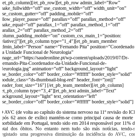
[/et_pb_column][/et_pb_row][et_pb_row admin_label=”Row”
make_fullwidth=”off” use_custom_width=”off” width_unit=”on”
use_custom_gutter=”off” padding_mobile=”off”
allow_player_pause=”off” parallax=”off” parallax_method=”off”
make_equal=”off” parallax_1=”off” parallax_method_1=”off”
parallax_2=”off” parallax_method_2=”off”
column_padding_mobile=”on” custom_css_main_1=”position:
relative;||”][et_pb_column type=”1_4″][et_pb_team_member
admin_label=”Person” name=”Fernando Pita” position=”Coordenador
da Unidade Funcional de Neurologia”
image_url=”https://saudeonline.pt/wp-content/uploads/2019/07/Dr-
Fernando-Pita-Coordenador-da-Unidade-Funcional-de-
Neurologia.jpg” animation=”off” background_layout=”light”
use_border_color=”off” border_color=”#ffffff” border_style=”solid”
module_class=”ds-thumbnail-blog-red” header_font=”|on|||”
header_font_size=”16″] [/et_pb_team_member][/et_pb_column]
[et_pb_column type=”3_4″][et_pb_text admin_label=”Text”
background_layout=”light” text_orientation=”left”
use_border_color=”off” border_color=”#ffffff” border_style=”solid”]
O AVC (de volta ao capítulo do sistema nervoso na 11º revisão do IC
após 62 anos de exílio) mantém-se como principal causa de morte 
morbilidade em Portugal, tendo sido em 2014 responsável por 11% d
total dos óbitos. No entanto nem tudo são más notícias, tendo-s
registado uma progressiva diminuição da incidência do AVC, co