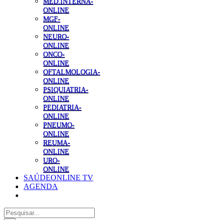
MED.INTERNA-
ONLINE
MGF-
ONLINE
NEURO-
ONLINE
ONCO-
ONLINE
OFTALMOLOGIA-
ONLINE
PSIQUIATRIA-
ONLINE
PEDIATRIA-
ONLINE
PNEUMO-
ONLINE
REUMA-
ONLINE
URO-
ONLINE
SAÚDEONLINE TV
AGENDA
Pesquisar