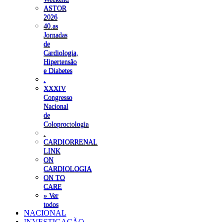
ASTOR
2026
40.as
Jornadas
de
Cardiologia,
Hipertensão
e Diabetes
.
XXXIV
Congresso
Nacional
de
Coloproctologia
.
CARDIORRENAL
LINK
ON
CARDIOLOGIA
ON TO
CARE
» Ver
todos
NACIONAL
INVESTIGAÇÃO