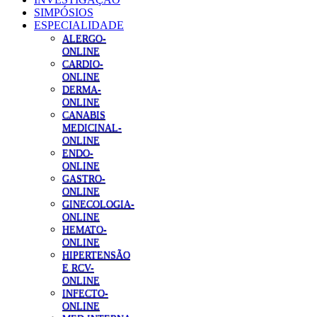
SIMPÓSIOS
ESPECIALIDADE
ALERGO-
ONLINE
CARDIO-
ONLINE
DERMA-
ONLINE
CANABIS
MEDICINAL-
ONLINE
ENDO-
ONLINE
GASTRO-
ONLINE
GINECOLOGIA-
ONLINE
HEMATO-
ONLINE
HIPERTENSÃO
E RCV-
ONLINE
INFECTO-
ONLINE