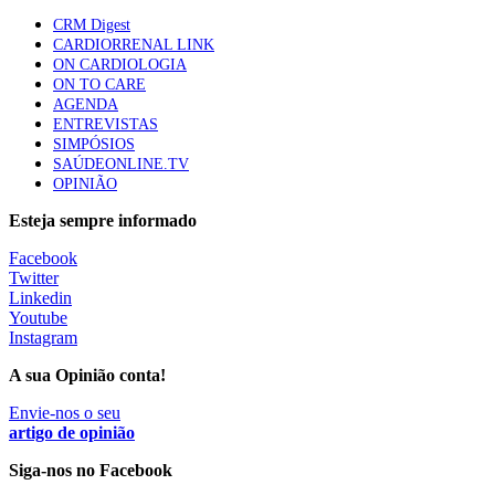
elegíveis para inibidores PD-(L)1
CRM Digest
[/et_pb_text][/et_pb_column][/et_pb_row][/et_pb_section]
61 visualizações
CARDIORRENAL LINK
ON CARDIOLOGIA
ON TO CARE
AGENDA
ENTREVISTAS
SIMPÓSIOS
SAÚDEONLINE.TV
OPINIÃO
Esteja sempre informado
Facebook
Twitter
Linkedin
Youtube
Instagram
A sua Opinião conta!
Envie-nos o seu
artigo de opinião
Siga-nos no Facebook