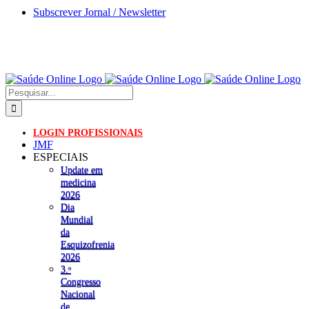
Skip
Subscrever Jornal / Newsletter
to
content
Pesquisar
LOGIN PROFISSIONAIS
JMF
ESPECIAIS
Update em
medicina
2026
Dia
Mundial
da
Esquizofrenia
2026
3.ᵒ
Congresso
Nacional
de