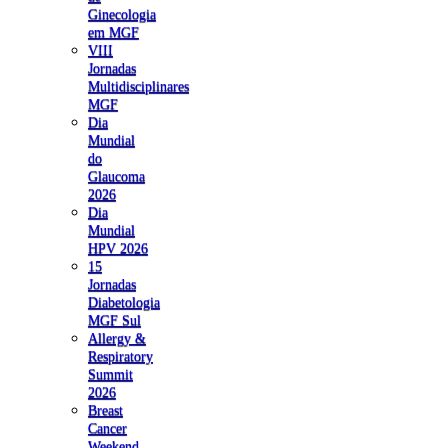
Ginecologia
em MGF
VIII
Jornadas
Multidisciplinares
MGF
Dia
Mundial
do
Glaucoma
2026
Dia
Mundial
HPV 2026
15
Jornadas
Diabetologia
MGF Sul
Allergy &
Respiratory
Summit
2026
Breast
Cancer
Weekend