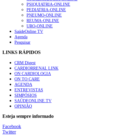
“Os programas de rastreio do cancro do pulmão são custo-ef
PSIQUIATRIA-ONLINE
94 visualizações
PEDIATRIA-ONLINE
PNEUMO-ONLINE
REUMA-ONLINE
URO-ONLINE
SaúdeOnline TV
Agenda
Quase quatro em cada dez doentes com enfarte apresentavam
Pesquisar
88 visualizações
LINKS RÁPIDOS
CRM Digest
CARDIORRENAL LINK
Trodelvy aprovado para primeira linha no cancro da mama tr
ON CARDIOLOGIA
61 visualizações
ON TO CARE
AGENDA
ENTREVISTAS
SIMPÓSIOS
SAÚDEONLINE.TV
MAIS NOTÍCIAS
OPINIÃO
Quase 11.900 jovens recorreram aos cheques psicólogo e nutricio
Esteja sempre informado
7 Ago, 2026
|
0 Comments
Facebook
Twitter