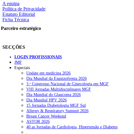
A equipa
Política de Privacidade
Estatuto Editorial
Ficha Técnica
rtilhe nas redes sociais:
Parceiro estratégico
SECÇÕES
LOGIN PROFISSIONAIS
JMF
squisar
Especiais
Update em medicina 2026
Dia Mundial da Esquizofrenia 2026
OTÍCIAS RECENTES
3.ᵒ Congresso Nacional de Ginecologia em MGF
VIII Jornadas Multidisciplinares MGF
Dia Mundial do Glaucoma 2026
Quase 11.900 jovens recorreram aos cheques psicólogo e nutricioni
Dia Mundial HPV 2026
15 Jornadas Diabetologia MGF Sul
ULS de Coimbra estreia cirurgia endoscópica do ouvido com apoio
Allergy & Respiratory Summit 2026
Breast Cancer Weekend
Enfermeiros exigem esclarecimentos sobre eventual gestão privad
ASTOR 2026
40.as Jornadas de Cardiologia, Hipertensão e Diabetes
Ordem dos Médicos alerta para riscos no novo sistema de acesso a c
.