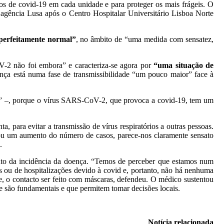
sos de covid-19 em cada unidade e para proteger os mais frágeis. O
agência Lusa após o Centro Hospitalar Universitário Lisboa Norte
perfeitamente normal”
, no âmbito de “uma medida com sensatez,
V-2 não foi embora” e caracteriza-se agora por
“uma situação de
doença está numa fase de transmissibilidade “um pouco maior” face à
sos” –, porque o vírus SARS-CoV-2, que provoca a covid-19, tem um
, para evitar a transmissão de vírus respiratórios a outras pessoas.
icou um aumento do número de casos, parece-nos claramente sensato
.
ento da incidência da doença. “Temos de perceber que estamos num
ou de hospitalizações devido à covid e, portanto, não há nenhuma
de, o contacto ser feito com máscaras, defendeu. O médico sustentou
e são fundamentais e que permitem tomar decisões locais.
Notícia relacionada