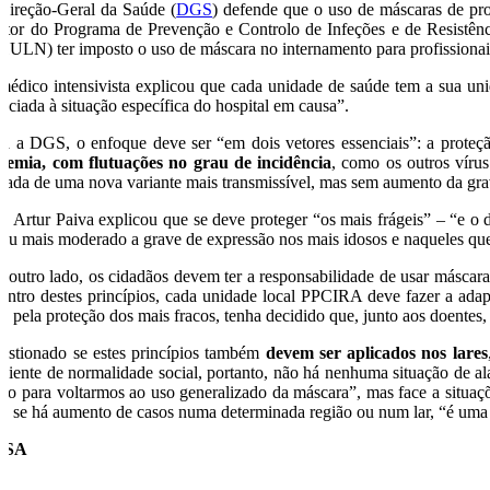
Direção-Geral da Saúde (
DGS
) defende que o uso de máscaras de pro
retor do Programa de Prevenção e Controlo de Infeções e de Resistên
HULN) ter imposto o uso de máscara no internamento para profissionais 
médico intensivista explicou que cada unidade de saúde tem a sua uni
sociada à situação específica do hospital em causa”.
ra a DGS, o enfoque deve ser “em dois vetores essenciais”: a proteç
demia, com flutuações no grau de incidência
, como os outros vírus
trada de uma nova variante mais transmissível, mas sem aumento da grav
sé Artur Paiva explicou que se deve proteger “os mais frágeis” – “e 
rau mais moderado a grave de expressão nos mais idosos e naqueles que
r outro lado, os cidadãos devem ter a responsabilidade de usar máscara q
entro destes princípios, cada unidade local PPCIRA deve fazer a adap
e, pela proteção dos mais fracos, tenha decidido que, junto aos doentes,
estionado se estes princípios também
devem ser aplicados nos lares
biente de normalidade social, portanto, não há nenhuma situação de 
zão para voltarmos ao uso generalizado da máscara”, mas face a situaçõ
e, se há aumento de casos numa determinada região ou num lar, “é uma i
USA