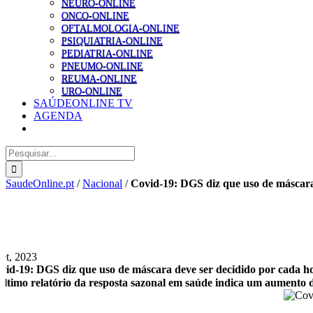
NEURO-ONLINE
ONCO-ONLINE
OFTALMOLOGIA-ONLINE
PSIQUIATRIA-ONLINE
PEDIATRIA-ONLINE
PNEUMO-ONLINE
REUMA-ONLINE
URO-ONLINE
SAÚDEONLINE TV
AGENDA
Pesquisar
SaudeOnline.pt
/
Nacional
/
Covid-19: DGS diz que uso de máscara 
Set, 2023
vid-19: DGS diz que uso de máscara deve ser decidido por cada ho
último relatório da resposta sazonal em saúde indica um aumento de