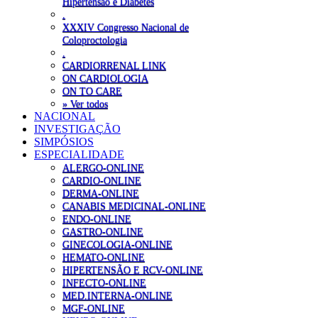
Hipertensão e Diabetes
.
XXXIV Congresso Nacional de
Coloproctologia
.
CARDIORRENAL LINK
ON CARDIOLOGIA
ON TO CARE
» Ver todos
NACIONAL
INVESTIGAÇÃO
SIMPÓSIOS
ESPECIALIDADE
ALERGO-ONLINE
CARDIO-ONLINE
DERMA-ONLINE
CANABIS MEDICINAL-ONLINE
ENDO-ONLINE
GASTRO-ONLINE
GINECOLOGIA-ONLINE
HEMATO-ONLINE
HIPERTENSÃO E RCV-ONLINE
INFECTO-ONLINE
MED.INTERNA-ONLINE
MGF-ONLINE