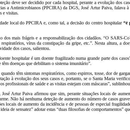
teção deve ser decidido por cada hospital, perante a evolução dos ca
cias a Antimicrobianos (PPCIRA) da DGS, José Artur Paiva, falava à 
e visitas.
dade local do PPCIRA e, como tal, a decisão do centro hospitalar
“é 
ão dos mais frágeis e a responsabilização dos cidadãos. “O SARS-Co
 respiratórios, vírus da constipação da gripe, etc.”. Nesta altura, a 
idade dos casos, salientou.
o doente hospitalar é um doente fragilizado numa grande parte dos ca
 têm doenças que debilitam o sistema imunitário”.
uando têm sintomas respiratórios, como espirros, tosse, dor de garganta
tação à evolução dos seus casos e, portanto, se o Santa Maria verif
 os profissionais de saúde e as visitas estejam com máscaras”, sublinhou
, José Artur Paiva afirmou que sim, perante situações locais de aum
alarme. Não há nenhuma deteção de aumento do número de casos graves 
es locais de aumento da incidência e de pessoas de especial fragilida
deia de sensatez” adotar estas “duas filosofias de comportamentos” qu