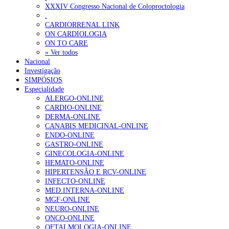
XXXIV Congresso Nacional de Coloproctologia
Portugal está a formar os médicos de que precisa?
6 de Agosto, 202
.
CARDIORRENAL LINK
ON CARDIOLOGIA
OTÍCIAS MAIS LIDAS
ON TO CARE
» Ver todos
Nacional
Enfermagem Forense. “Da urgência ao tribunal, cada gesto c
Investigação
203 visualizações
SIMPÓSIOS
Especialidade
ALERGO-ONLINE
CARDIO-ONLINE
DERMA-ONLINE
1.º Episódio do Podcast “Frequência Cardio – Sintoniza-te 
CANABIS MEDICINAL-ONLINE
202 visualizações
ENDO-ONLINE
GASTRO-ONLINE
GINECOLOGIA-ONLINE
HEMATO-ONLINE
HIPERTENSÃO E RCV-ONLINE
Alguns milhares de utentes podem ficar sem médico de famíl
INFECTO-ONLINE
160 visualizações
MED.INTERNA-ONLINE
MGF-ONLINE
NEURO-ONLINE
ONCO-ONLINE
OFTALMOLOGIA-ONLINE