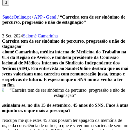
SaudeOnline.pt
/
APP - Geral
/
“Carreira tem de ser sinónimo de
percurso, progressão e não de estagnação”
13 Set, 2024
Salomé Camarinha
“Carreira tem de ser sinónimo de percurso, progressão e não de
estagnação”
Salomé Camarinha, médica interna de Medicina do Trabalho na
ULS da Região de Aveiro, é também presidente da Comissão
Nacional de Médicos Internos do Sindicato Independente dos
Médicos (SIM). Em entrevista ao SaúdeOnline destaca que os mai
jovens valorizam uma carreira com remuneração justa, tempo e
perspetivas de futuro. E esperam que o SNS nunca venha a ter
um fim.
Assinalam-se, no dia 15 de setembro, 45 anos do SNS. Face à atual
conjuntura, o que mais a preocupa?
Preocupa-me que estes 45 anos possam ter apagado da memória de
uns, e da consciência de outros, o que é viver numa sociedade sem um