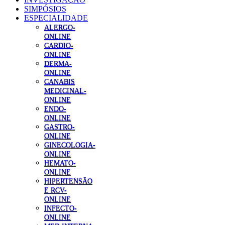
SIMPÓSIOS
ESPECIALIDADE
ALERGO-
ONLINE
CARDIO-
ONLINE
DERMA-
ONLINE
CANABIS
MEDICINAL-
ONLINE
ENDO-
ONLINE
GASTRO-
ONLINE
GINECOLOGIA-
ONLINE
HEMATO-
ONLINE
HIPERTENSÃO
E RCV-
ONLINE
INFECTO-
ONLINE