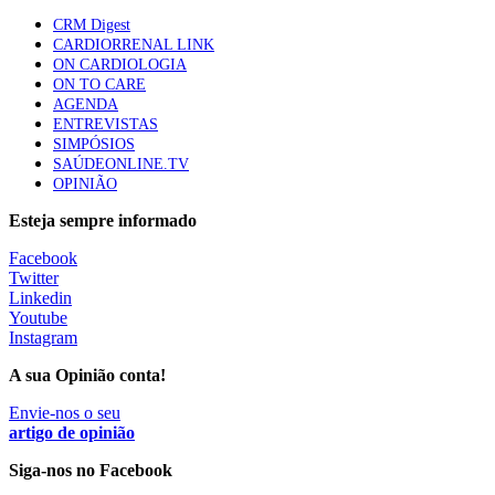
88 visualizações
CRM Digest
CARDIORRENAL LINK
ON CARDIOLOGIA
Quase quatro em cada dez doentes com enfarte
ON TO CARE
apresentavam níveis elevados de Lp(a), revela estudo
AGENDA
86 visualizações
ENTREVISTAS
SIMPÓSIOS
SAÚDEONLINE.TV
OPINIÃO
Trodelvy aprovado para primeira linha no cancro da
Esteja sempre informado
mama triplo negativo metastático em doentes não
elegíveis para inibidores PD-(L)1
Facebook
61 visualizações
Twitter
Linkedin
MAIS NOTÍCIAS
Youtube
Instagram
A sua Opinião conta!
Quase 11.900 jovens recorreram aos cheques psicólogo e
nutricionista no primeiro mês
Envie-nos o seu
artigo de opinião
7 Ago, 2026
|
0 Comments
Siga-nos no Facebook