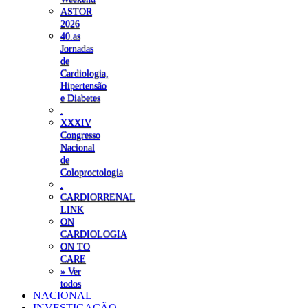
ASTOR
2026
40.as
Jornadas
de
Cardiologia,
Hipertensão
e Diabetes
.
XXXIV
Congresso
Nacional
de
Coloproctologia
.
CARDIORRENAL
LINK
ON
CARDIOLOGIA
ON TO
CARE
» Ver
todos
NACIONAL
INVESTIGAÇÃO