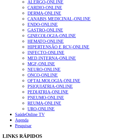
SNS: subfinanciamento crónico ou má gestão
ALERGO-ONLINE
CARDIO-ONLINE
NOTÍCIAS MAIS LIDAS
DERMA-ONLINE
CANABIS MEDICINAL-ONLINE
Enfermagem Forense. “Da urgência ao tribunal, cada
ENDO-ONLINE
gesto conta e cada profissional faz a diferença”
GASTRO-ONLINE
202 visualizações
GINECOLOGIA-ONLINE
HEMATO-ONLINE
HIPERTENSÃO E RCV-ONLINE
INFECTO-ONLINE
Alguns milhares de utentes podem ficar sem médico de
MED.INTERNA-ONLINE
família com nova regras do registo, alerta associação
MGF-ONLINE
155 visualizações
NEURO-ONLINE
ONCO-ONLINE
OFTALMOLOGIA-ONLINE
PSIQUIATRIA-ONLINE
PEDIATRIA-ONLINE
1.º Episódio do Podcast “Frequência Cardio – Sintoniza
PNEUMO-ONLINE
te na Insuficiência Cardíaca” da Bayer
REUMA-ONLINE
99 visualizações
URO-ONLINE
SaúdeOnline TV
Agenda
Pesquisar
“Os programas de rastreio do cancro do pulmão são
custo-efetivos e representam um investimento
LINKS RÁPIDOS
sustentável para os sistemas de saúde”