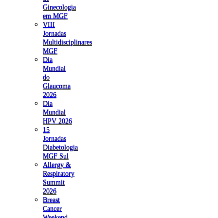
Ginecologia
em MGF
VIII
Jornadas
Multidisciplinares
MGF
Dia
Mundial
do
Glaucoma
2026
Dia
Mundial
HPV 2026
15
Jornadas
Diabetologia
MGF Sul
Allergy &
Respiratory
Summit
2026
Breast
Cancer
Weekend