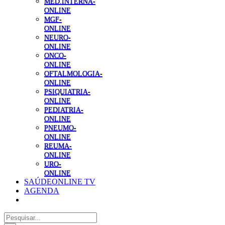
MED.INTERNA-
ONLINE
MGF-
ONLINE
NEURO-
ONLINE
ONCO-
ONLINE
OFTALMOLOGIA-
ONLINE
PSIQUIATRIA-
ONLINE
PEDIATRIA-
ONLINE
PNEUMO-
ONLINE
REUMA-
ONLINE
URO-
ONLINE
SAÚDEONLINE TV
AGENDA
Pesquisar