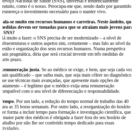
Serviço Nacional de Saúde (SNS), universal e tendencialmente
gratuito, como é o nosso. Preocupa-me que, sendo dado por garantido,
desmereça o investimento necessário para o manter vivo.
Fala-se muito em recursos humanos e carreiras. Neste âmbito, que
medidas devem ser tomadas para que se atraiam mais jovens para
o SNS?
Há muito a fazer: o SNS precisa de ser modernizado – a nível de
infraestruturas e outros aspetos sim, certamente – mas falo ao nível da
gestão e organização dos seus recursos humanos. Numa perspetiva
mais pragmática, diria que será crucial investir em três medidas de
curto prazo.
Remuneração justa
. Se ao médico se exige, e bem, que seja cada vez
mais qualificado – que saiba mais, que seja mais célere no diagnóstico,
que use técnicas mais avançadas, que apresente mais opções de
tratamento – é legítimo que o médico exija uma remuneração
compatível com o seu nível de diferenciação e responsabilidade.
Tempo
. Por um lado, a redução do tempo normal de trabalho das 40
para as 35 horas semanais. Por outro lado, a reorganização do horário
por forma a incluir tempo para formação e investigação científica, que
a maior parte dos médicos é obrigada a fazer fora do seu horário de
trabalho por não lhe ser conferido tempo dedicado para essas
atividades.