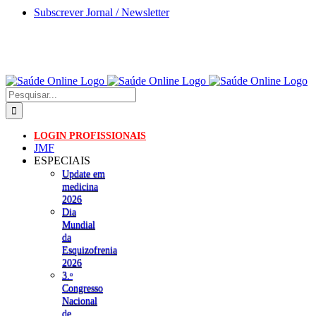
Skip
Subscrever Jornal / Newsletter
to
content
Pesquisar
LOGIN PROFISSIONAIS
JMF
ESPECIAIS
Update em
medicina
2026
Dia
Mundial
da
Esquizofrenia
2026
3.ᵒ
Congresso
Nacional
de