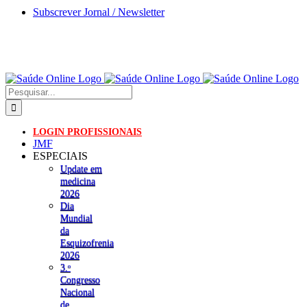
Skip
Subscrever Jornal / Newsletter
to
content
Pesquisar
LOGIN PROFISSIONAIS
JMF
ESPECIAIS
Update em
medicina
2026
Dia
Mundial
da
Esquizofrenia
2026
3.ᵒ
Congresso
Nacional
de