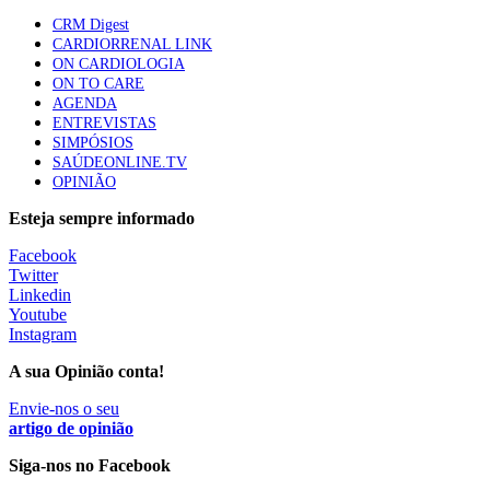
Quase quatro em cada dez doentes com enfarte
CRM Digest
apresentavam níveis elevados de Lp(a), revela estudo
CARDIORRENAL LINK
87 visualizações
ON CARDIOLOGIA
ON TO CARE
AGENDA
ENTREVISTAS
Trodelvy aprovado para primeira linha no cancro da
SIMPÓSIOS
mama triplo negativo metastático em doentes não
SAÚDEONLINE.TV
elegíveis para inibidores PD-(L)1
OPINIÃO
61 visualizações
Esteja sempre informado
MAIS NOTÍCIAS
Facebook
Twitter
Linkedin
Youtube
Quase 11.900 jovens recorreram aos cheques psicólogo e
Instagram
nutricionista no primeiro mês
7 Ago, 2026
|
0 Comments
A sua Opinião conta!
Envie-nos o seu
artigo de opinião
ULS de Coimbra estreia cirurgia endoscópica do ouvido com
apoio robótico em Portugal
Siga-nos no Facebook
7 Ago, 2026
|
0 Comments