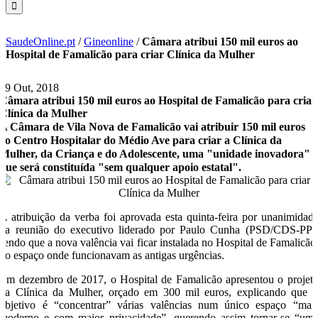
SaudeOnline.pt
/
Gineonline
/
Câmara atribui 150 mil euros ao
Hospital de Famalicão para criar Clínica da Mulher
19 Out, 2018
Câmara atribui 150 mil euros ao Hospital de Famalicão para criar
Clínica da Mulher
A Câmara de Vila Nova de Famalicão vai atribuir 150 mil euros
ao Centro Hospitalar do Médio Ave para criar a Clínica da
Mulher, da Criança e do Adolescente, uma "unidade inovadora"
que será constituída "sem qualquer apoio estatal".
A atribuição da verba foi aprovada esta quinta-feira por unanimidad
na reunião do executivo liderado por Paulo Cunha (PSD/CDS-PP)
sendo que a nova valência vai ficar instalada no Hospital de Famalicão
no espaço onde funcionavam as antigas urgências.
Em dezembro de 2017, o Hospital de Famalicão apresentou o projet
da Clínica da Mulher, orçado em 300 mil euros, explicando que 
objetivo é “concentrar” várias valências num único espaço “mai
moderno e com maior privacidade”, querendo assim tornar-se “um