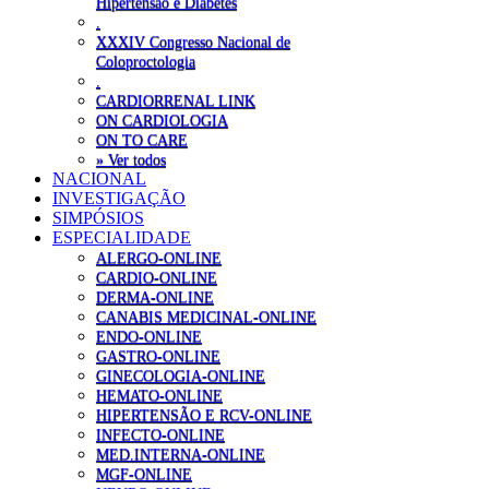
Hipertensão e Diabetes
.
XXXIV Congresso Nacional de
Coloproctologia
.
CARDIORRENAL LINK
ON CARDIOLOGIA
ON TO CARE
» Ver todos
NACIONAL
INVESTIGAÇÃO
SIMPÓSIOS
ESPECIALIDADE
ALERGO-ONLINE
CARDIO-ONLINE
DERMA-ONLINE
CANABIS MEDICINAL-ONLINE
ENDO-ONLINE
GASTRO-ONLINE
GINECOLOGIA-ONLINE
HEMATO-ONLINE
HIPERTENSÃO E RCV-ONLINE
INFECTO-ONLINE
MED.INTERNA-ONLINE
MGF-ONLINE