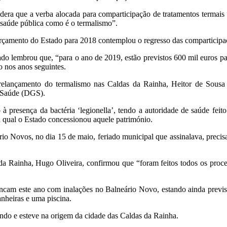
sidera que a verba alocada para comparticipação de tratamentos termais
 saúde pública como é o termalismo”.
rçamento do Estado para 2018 contemplou o regresso das comparticipa
ado lembrou que, “para o ano de 2019, estão previstos 600 mil euros pa
o nos anos seguintes.
 relançamento do termalismo nas Caldas da Rainha, Heitor de Sousa 
a Saúde (DGS).
presença da bactéria ‘legionella’, tendo a autoridade de saúde feito
à qual o Estado concessionou aquele património.
rio Novos, no dia 15 de maio, feriado municipal que assinalava, precis
da Rainha, Hugo Oliveira, confirmou que “foram feitos todos os proc
ancam este ano com inalações no Balneário Novo, estando ainda previ
nheiras e uma piscina.
ndo e esteve na origem da cidade das Caldas da Rainha.