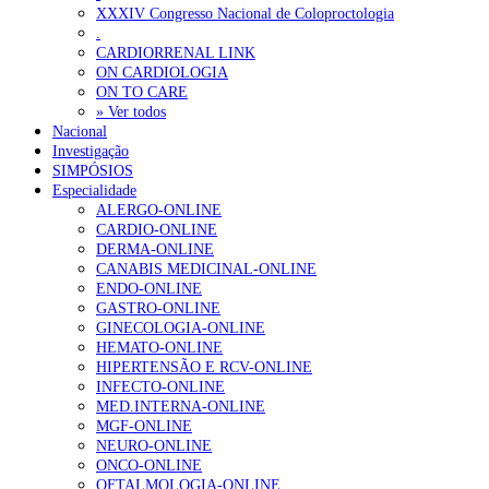
Ordem dos Médicos alerta para riscos no novo sistema de acesso a c
XXXIV Congresso Nacional de Coloproctologia
.
Portugal está a formar os médicos de que precisa?
6 de Agosto, 202
CARDIORRENAL LINK
ON CARDIOLOGIA
ON TO CARE
OTÍCIAS MAIS LIDAS
» Ver todos
Nacional
Investigação
Enfermagem Forense. “Da urgência ao tribunal, cada gesto c
SIMPÓSIOS
202 visualizações
Especialidade
ALERGO-ONLINE
CARDIO-ONLINE
DERMA-ONLINE
CANABIS MEDICINAL-ONLINE
Alguns milhares de utentes podem ficar sem médico de famíl
ENDO-ONLINE
155 visualizações
GASTRO-ONLINE
GINECOLOGIA-ONLINE
HEMATO-ONLINE
HIPERTENSÃO E RCV-ONLINE
INFECTO-ONLINE
1.º Episódio do Podcast “Frequência Cardio – Sintoniza-te 
MED.INTERNA-ONLINE
99 visualizações
MGF-ONLINE
NEURO-ONLINE
ONCO-ONLINE
OFTALMOLOGIA-ONLINE