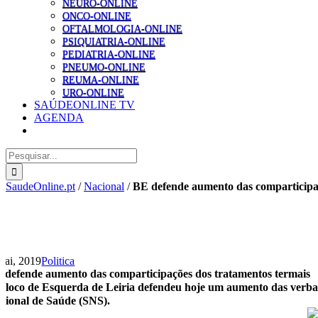
NEURO-ONLINE
ONCO-ONLINE
OFTALMOLOGIA-ONLINE
PSIQUIATRIA-ONLINE
PEDIATRIA-ONLINE
PNEUMO-ONLINE
REUMA-ONLINE
URO-ONLINE
SAÚDEONLINE TV
AGENDA
Pesquisar
SaudeOnline.pt
/
Nacional
/
BE defende aumento das comparticipaç
Mai, 2019
Politica
 defende aumento das comparticipações dos tratamentos termais
Bloco de Esquerda de Leiria defendeu hoje um aumento das verbas 
cional de Saúde (SNS).