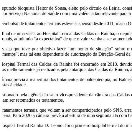
deputado bloquista Heitor de Sousa, eleito pelo círculo de Leiria, con
lhor Serviço Nacional de Saúde com uma valência tão relevante para a
reembolso de tratamentos termais esteve suspenso desde 2011, mas o O
 final de uma visita ao Hospital Termal das Caldas da Rainha, o deput
cionais, admitindo “a expectativa” de que o valor venha a ser aumentad
 visita que teve por objetivo fazer “um ponto de situação” sobre o
atamentos”, mas tal esta dependente de autorização da Direção-Geral d
Hospital Termal das Caldas da Rainha foi encerrado em 2013, devido à 
tros melhoramentos já realizados pela autarquia das Caldas da Rainha, 
câmara previa a reabertura dos tratamentos de balneoterapia, no Balneá
istas à cidade.
estionado pela agência Lusa, o vice-presidente da câmara das Caldas 
ssam ser retomados os tratamentos.
 tratamentos termais, que voltam a ser comparticipados pelo SNS, arr
nheira. Para 2020 a câmara prevê a abertura de uma segunda ala com ba
Hospital Termal Rainha D. Leonor foi o primeiro hospital termal do mu