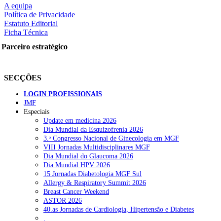
A equipa
Política de Privacidade
Estatuto Editorial
Ficha Técnica
rtilhe nas redes sociais:
Parceiro estratégico
SECÇÕES
LOGIN PROFISSIONAIS
JMF
Especiais
squisar
Update em medicina 2026
Dia Mundial da Esquizofrenia 2026
3.ᵒ Congresso Nacional de Ginecologia em MGF
OTÍCIAS RECENTES
VIII Jornadas Multidisciplinares MGF
Dia Mundial do Glaucoma 2026
Dia Mundial HPV 2026
Quase 11.900 jovens recorreram aos cheques psicólogo e nutricioni
15 Jornadas Diabetologia MGF Sul
Allergy & Respiratory Summit 2026
ULS de Coimbra estreia cirurgia endoscópica do ouvido com apoio
Breast Cancer Weekend
ASTOR 2026
Enfermeiros exigem esclarecimentos sobre eventual gestão privad
40.as Jornadas de Cardiologia, Hipertensão e Diabetes
.