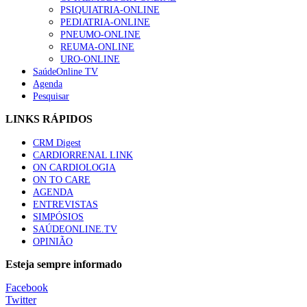
PSIQUIATRIA-ONLINE
“Os programas de rastreio do cancro do pulmão são custo-ef
PEDIATRIA-ONLINE
88 visualizações
PNEUMO-ONLINE
REUMA-ONLINE
URO-ONLINE
SaúdeOnline TV
Agenda
Pesquisar
Quase quatro em cada dez doentes com enfarte apresentavam
86 visualizações
LINKS RÁPIDOS
CRM Digest
CARDIORRENAL LINK
ON CARDIOLOGIA
Trodelvy aprovado para primeira linha no cancro da mama tr
ON TO CARE
61 visualizações
AGENDA
ENTREVISTAS
SIMPÓSIOS
SAÚDEONLINE.TV
OPINIÃO
MAIS NOTÍCIAS
Esteja sempre informado
Quase 11.900 jovens recorreram aos cheques psicólogo e nutricio
Facebook
7 Ago, 2026
|
0 Comments
Twitter