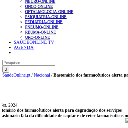
NEURO-ONLINE
ONCO-ONLINE
OFTALMOLOGIA-ONLINE
PSIQUIATRIA-ONLINE
PEDIATRIA-ONLINE
PNEUMO-ONLINE
REUMA-ONLINE
URO-ONLINE
SAÚDEONLINE TV
AGENDA
Pesquisar
SaudeOnline.pt
/
Nacional
/
Bastonário dos farmacêuticos alerta p
 Set, 2024
stonário dos farmacêuticos alerta para degradação dos serviços
bastonário fala da dificuldade de captar e de reter farmacêuticos 