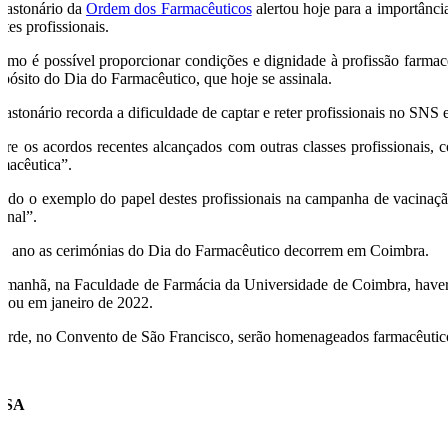
bastonário da
Ordem dos Farmacêuticos
alertou hoje para a importânci
stes profissionais.
omo é possível proporcionar condições e dignidade à profissão farmacê
opósito do Dia do Farmacêutico, que hoje se assinala.
bastonário recorda a dificuldade de captar e reter profissionais no SN
bre os acordos recentes alcançados com outras classes profissionais, 
rmacêutica”.
ndo o exemplo do papel destes profissionais na campanha de vacinação 
cinal”.
te ano as cerimónias do Dia do Farmacêutico decorrem em Coimbra.
 manhã, na Faculdade de Farmácia da Universidade de Coimbra, haverá 
iciou em janeiro de 2022.
tarde, no Convento de São Francisco, serão homenageados farmacêuticos
USA