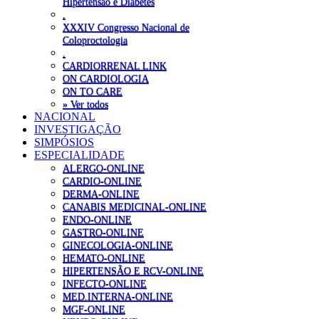
Hipertensão e Diabetes
.
XXXIV Congresso Nacional de
Coloproctologia
.
CARDIORRENAL LINK
ON CARDIOLOGIA
ON TO CARE
» Ver todos
NACIONAL
INVESTIGAÇÃO
SIMPÓSIOS
ESPECIALIDADE
ALERGO-ONLINE
CARDIO-ONLINE
DERMA-ONLINE
CANABIS MEDICINAL-ONLINE
ENDO-ONLINE
GASTRO-ONLINE
GINECOLOGIA-ONLINE
HEMATO-ONLINE
HIPERTENSÃO E RCV-ONLINE
INFECTO-ONLINE
MED.INTERNA-ONLINE
MGF-ONLINE