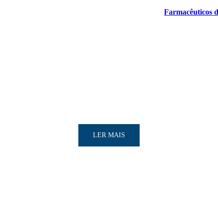
Farmacêuticos d
LER MAIS
LER MAIS