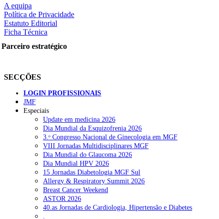
A equipa
Política de Privacidade
Estatuto Editorial
Ficha Técnica
rtilhe nas redes sociais:
Parceiro estratégico
SECÇÕES
LOGIN PROFISSIONAIS
JMF
squisar
Especiais
Update em medicina 2026
Dia Mundial da Esquizofrenia 2026
OTÍCIAS RECENTES
3.ᵒ Congresso Nacional de Ginecologia em MGF
VIII Jornadas Multidisciplinares MGF
Dia Mundial do Glaucoma 2026
Sindicato acusa ULS São João de negar direitos de parentalidade a
Dia Mundial HPV 2026
15 Jornadas Diabetologia MGF Sul
Sindicato critica exclusão dos técnicos na criação de novo curso de
Allergy & Respiratory Summit 2026
Breast Cancer Weekend
Plataforma criada por estudantes apoia famílias após diagnóstico d
ASTOR 2026
40.as Jornadas de Cardiologia, Hipertensão e Diabetes
ULS Alto Alentejo e IPO de Lisboa reforçam cooperação em Oncolo
.