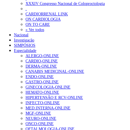
XXXIV Congresso Nacional de Coloproctologia
Montenegro defende gestão pública ou privada para garantir médico
.
CARDIORRENAL LINK
ON CARDIOLOGIA
OTÍCIAS MAIS LIDAS
ON TO CARE
» Ver todos
Nacional
Enfermagem Forense. “Da urgência ao tribunal, cada gesto c
Investigação
202 visualizações
SIMPÓSIOS
Especialidade
ALERGO-ONLINE
CARDIO-ONLINE
DERMA-ONLINE
Alguns milhares de utentes podem ficar sem médico de famíl
CANABIS MEDICINAL-ONLINE
175 visualizações
ENDO-ONLINE
GASTRO-ONLINE
GINECOLOGIA-ONLINE
HEMATO-ONLINE
HIPERTENSÃO E RCV-ONLINE
Quase quatro em cada dez doentes com enfarte apresentavam
INFECTO-ONLINE
86 visualizações
MED.INTERNA-ONLINE
MGF-ONLINE
NEURO-ONLINE
ONCO-ONLINE
OFTALMOLOGIA-ONLINE