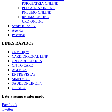
“Os programas de rastreio do cancro do pulmão são custo-ef
PSIQUIATRIA-ONLINE
66 visualizações
PEDIATRIA-ONLINE
PNEUMO-ONLINE
REUMA-ONLINE
URO-ONLINE
SaúdeOnline TV
Agenda
Trodelvy aprovado para primeira linha no cancro da mama tr
Pesquisar
61 visualizações
LINKS RÁPIDOS
CRM Digest
CARDIORRENAL LINK
Especialistas defendem mais potássio na alimentação para aj
ON CARDIOLOGIA
57 visualizações
ON TO CARE
AGENDA
ENTREVISTAS
SIMPÓSIOS
SAÚDEONLINE.TV
MAIS NOTÍCIAS
OPINIÃO
Sindicato acusa ULS São João de negar direitos de parentalidad
Esteja sempre informado
6 Ago, 2026
|
0 Comments
Facebook
Twitter