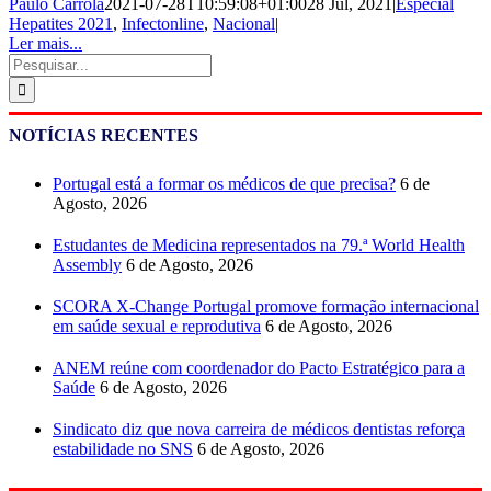
Paulo Carrola
2021-07-28T10:59:08+01:00
28 Jul, 2021
|
Especial
Hepatites 2021
,
Infectonline
,
Nacional
|
Ler mais...
Pesquisar
NOTÍCIAS RECENTES
Portugal está a formar os médicos de que precisa?
6 de
Agosto, 2026
Estudantes de Medicina representados na 79.ª World Health
Assembly
6 de Agosto, 2026
SCORA X-Change Portugal promove formação internacional
em saúde sexual e reprodutiva
6 de Agosto, 2026
ANEM reúne com coordenador do Pacto Estratégico para a
Saúde
6 de Agosto, 2026
Sindicato diz que nova carreira de médicos dentistas reforça
estabilidade no SNS
6 de Agosto, 2026