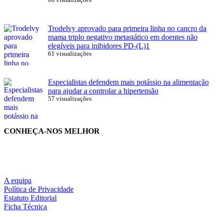
66 visualizações
Trodelvy aprovado para primeira linha no cancro da
mama triplo negativo metastático em doentes não
elegíveis para inibidores PD-(L)1
61 visualizações
Especialistas defendem mais potássio na alimentação
para ajudar a controlar a hipertensão
57 visualizações
CONHEÇA-NOS MELHOR
A equipa
Política de Privacidade
Estatuto Editorial
Ficha Técnica