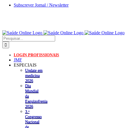
Skip
Subscrever Jornal / Newsletter
to
content
Pesquisar
LOGIN PROFISSIONAIS
JMF
ESPECIAIS
Update em
medicina
2026
Dia
Mundial
da
Esquizofrenia
2026
3.ᵒ
Congresso
Nacional
de