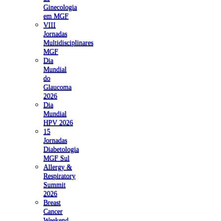
Ginecologia
em MGF
VIII
Jornadas
Multidisciplinares
MGF
Dia
Mundial
do
Glaucoma
2026
Dia
Mundial
HPV 2026
15
Jornadas
Diabetologia
MGF Sul
Allergy &
Respiratory
Summit
2026
Breast
Cancer
Weekend