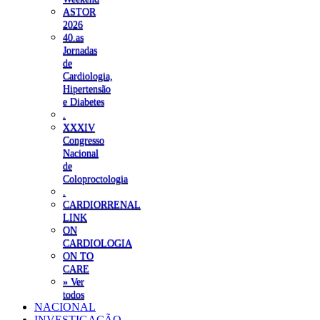
ASTOR
2026
40.as
Jornadas
de
Cardiologia,
Hipertensão
e Diabetes
.
XXXIV
Congresso
Nacional
de
Coloproctologia
.
CARDIORRENAL
LINK
ON
CARDIOLOGIA
ON TO
CARE
» Ver
todos
NACIONAL
INVESTIGAÇÃO