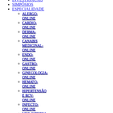
SIMPÓSIOS
ESPECIALIDADE
ALERGO-
ONLINE
CARDIO-
ONLINE
DERMA-
ONLINE
CANABIS
MEDICINAL-
ONLINE
ENDO-
ONLINE
GASTRO-
ONLINE
GINECOLOGIA-
ONLINE
HEMATO-
ONLINE
HIPERTENSÃO
E RCV-
ONLINE
INFECTO-
ONLINE