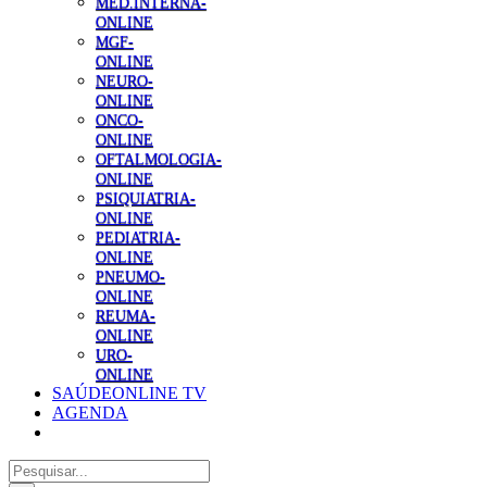
MED.INTERNA-
ONLINE
MGF-
ONLINE
NEURO-
ONLINE
ONCO-
ONLINE
OFTALMOLOGIA-
ONLINE
PSIQUIATRIA-
ONLINE
PEDIATRIA-
ONLINE
PNEUMO-
ONLINE
REUMA-
ONLINE
URO-
ONLINE
SAÚDEONLINE TV
AGENDA
Pesquisar