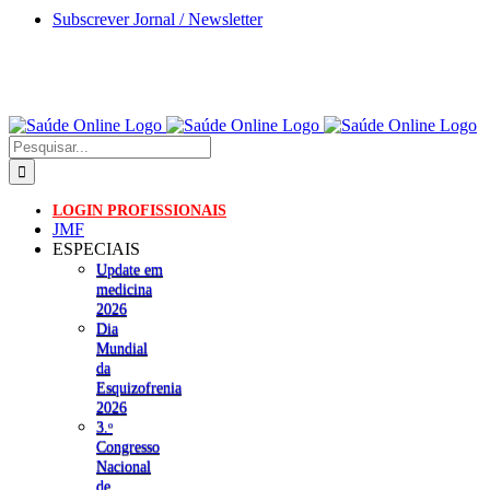
Skip
Subscrever Jornal / Newsletter
to
content
Pesquisar
LOGIN PROFISSIONAIS
JMF
ESPECIAIS
Update em
medicina
2026
Dia
Mundial
da
Esquizofrenia
2026
3.ᵒ
Congresso
Nacional
de