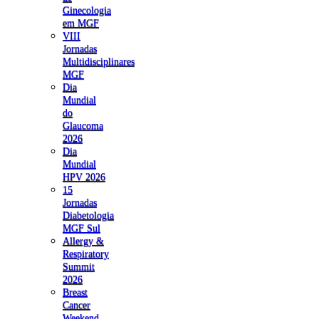
Ginecologia
em MGF
VIII
Jornadas
Multidisciplinares
MGF
Dia
Mundial
do
Glaucoma
2026
Dia
Mundial
HPV 2026
15
Jornadas
Diabetologia
MGF Sul
Allergy &
Respiratory
Summit
2026
Breast
Cancer
Weekend