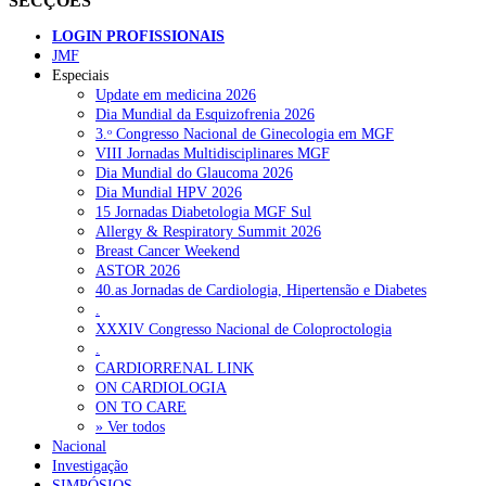
SECÇÕES
LOGIN PROFISSIONAIS
JMF
Especiais
Update em medicina 2026
Dia Mundial da Esquizofrenia 2026
3.ᵒ Congresso Nacional de Ginecologia em MGF
VIII Jornadas Multidisciplinares MGF
Dia Mundial do Glaucoma 2026
Dia Mundial HPV 2026
15 Jornadas Diabetologia MGF Sul
Allergy & Respiratory Summit 2026
Breast Cancer Weekend
ASTOR 2026
40.as Jornadas de Cardiologia, Hipertensão e Diabetes
.
XXXIV Congresso Nacional de Coloproctologia
.
CARDIORRENAL LINK
ON CARDIOLOGIA
ON TO CARE
» Ver todos
Nacional
Investigação
SIMPÓSIOS