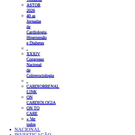
ASTOR
2026
40.as
Jornadas
de
Cardiologia,
Hipertensão
e Diabetes
.
XXXIV
Congresso
Nacional
de
Coloproctologia
.
CARDIORRENAL
LINK
ON
CARDIOLOGIA
ON TO
CARE
» Ver
todos
NACIONAL
INVESTIGAÇÃO