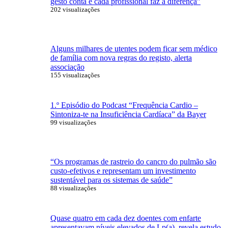
gesto conta e cada profissional faz a diferença”
202 visualizações
Alguns milhares de utentes podem ficar sem médico
de família com nova regras do registo, alerta
associação
155 visualizações
1.º Episódio do Podcast “Frequência Cardio –
Sintoniza-te na Insuficiência Cardíaca” da Bayer
99 visualizações
“Os programas de rastreio do cancro do pulmão são
custo-efetivos e representam um investimento
sustentável para os sistemas de saúde”
88 visualizações
Quase quatro em cada dez doentes com enfarte
apresentavam níveis elevados de Lp(a), revela estudo