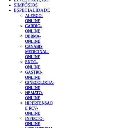
SIMPÓSIOS
ESPECIALIDADE
ALERGO-
ONLINE
CARDIO-
ONLINE
DERMA-
ONLINE
CANABIS
MEDICINAL-
ONLINE
ENDO-
ONLINE
GASTRO-
ONLINE
GINECOLOGIA-
ONLINE
HEMATO-
ONLINE
HIPERTENSÃO
E RCV-
ONLINE
INFECTO-
ONLINE