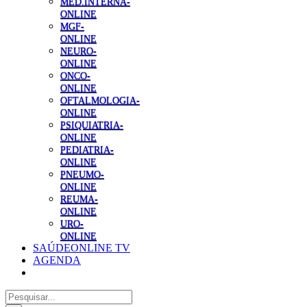
MED.INTERNA-
ONLINE
MGF-
ONLINE
NEURO-
ONLINE
ONCO-
ONLINE
OFTALMOLOGIA-
ONLINE
PSIQUIATRIA-
ONLINE
PEDIATRIA-
ONLINE
PNEUMO-
ONLINE
REUMA-
ONLINE
URO-
ONLINE
SAÚDEONLINE TV
AGENDA
Pesquisar