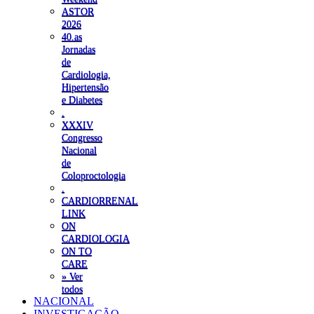
ASTOR
2026
40.as
Jornadas
de
Cardiologia,
Hipertensão
e Diabetes
.
XXXIV
Congresso
Nacional
de
Coloproctologia
.
CARDIORRENAL
LINK
ON
CARDIOLOGIA
ON TO
CARE
» Ver
todos
NACIONAL
INVESTIGAÇÃO