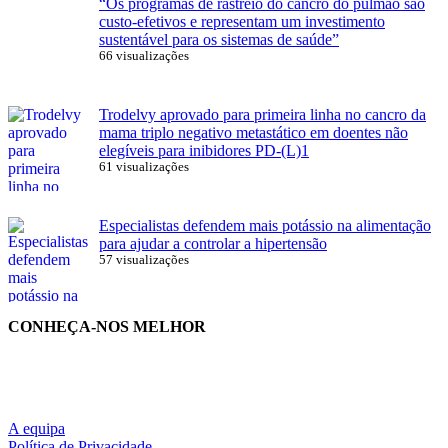
“Os programas de rastreio do cancro do pulmão são
custo-efetivos e representam um investimento
sustentável para os sistemas de saúde”
66 visualizações
Trodelvy aprovado para primeira linha no cancro da
mama triplo negativo metastático em doentes não
elegíveis para inibidores PD-(L)1
61 visualizações
Especialistas defendem mais potássio na alimentação
para ajudar a controlar a hipertensão
57 visualizações
CONHEÇA-NOS MELHOR
A equipa
Política de Privacidade