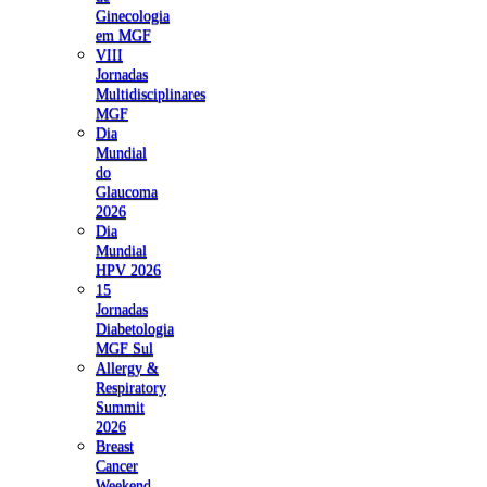
Ginecologia
em MGF
VIII
Jornadas
Multidisciplinares
MGF
Dia
Mundial
do
Glaucoma
2026
Dia
Mundial
HPV 2026
15
Jornadas
Diabetologia
MGF Sul
Allergy &
Respiratory
Summit
2026
Breast
Cancer
Weekend