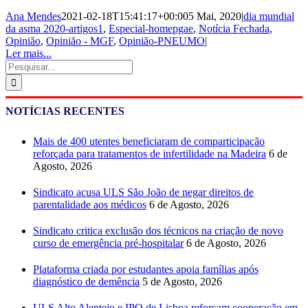
Ana Mendes
2021-02-18T15:41:17+00:00
5 Mai, 2020
|
dia mundial
da asma 2020-artigos1
,
Especial-homepgae
,
Notícia Fechada
,
Opinião
,
Opinião - MGF
,
Opinião-PNEUMO
|
Ler mais...
Pesquisar
NOTÍCIAS RECENTES
Mais de 400 utentes beneficiaram de comparticipação
reforçada para tratamentos de infertilidade na Madeira
6 de
Agosto, 2026
Sindicato acusa ULS São João de negar direitos de
parentalidade aos médicos
6 de Agosto, 2026
Sindicato critica exclusão dos técnicos na criação de novo
curso de emergência pré-hospitalar
6 de Agosto, 2026
Plataforma criada por estudantes apoia famílias após
diagnóstico de demência
5 de Agosto, 2026
ULS Alto Alentejo e IPO de Lisboa reforçam cooperação em