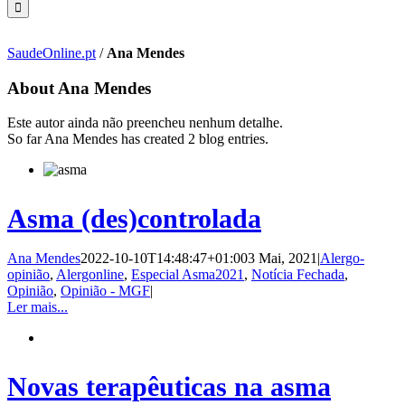
SaudeOnline.pt
/
Ana Mendes
About
Ana Mendes
Este autor ainda não preencheu nenhum detalhe.
So far Ana Mendes has created 2 blog entries.
Asma (des)controlada
Ana Mendes
2022-10-10T14:48:47+01:00
3 Mai, 2021
|
Alergo-
opinião
,
Alergonline
,
Especial Asma2021
,
Notícia Fechada
,
Opinião
,
Opinião - MGF
|
Ler mais...
Novas terapêuticas na asma