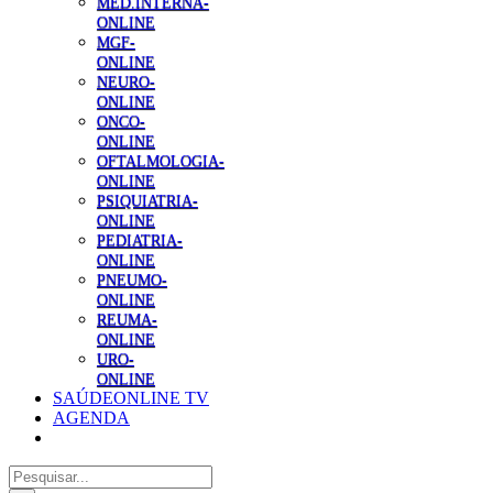
MED.INTERNA-
ONLINE
MGF-
ONLINE
NEURO-
ONLINE
ONCO-
ONLINE
OFTALMOLOGIA-
ONLINE
PSIQUIATRIA-
ONLINE
PEDIATRIA-
ONLINE
PNEUMO-
ONLINE
REUMA-
ONLINE
URO-
ONLINE
SAÚDEONLINE TV
AGENDA
Pesquisar