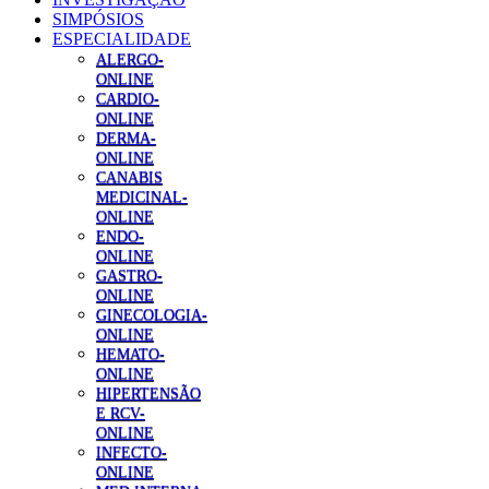
SIMPÓSIOS
ESPECIALIDADE
ALERGO-
ONLINE
CARDIO-
ONLINE
DERMA-
ONLINE
CANABIS
MEDICINAL-
ONLINE
ENDO-
ONLINE
GASTRO-
ONLINE
GINECOLOGIA-
ONLINE
HEMATO-
ONLINE
HIPERTENSÃO
E RCV-
ONLINE
INFECTO-
ONLINE