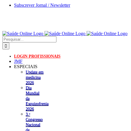
Skip
Subscrever Jornal / Newsletter
to
content
Pesquisar
LOGIN PROFISSIONAIS
JMF
ESPECIAIS
Update em
medicina
2026
Dia
Mundial
da
Esquizofrenia
2026
3.ᵒ
Congresso
Nacional
de