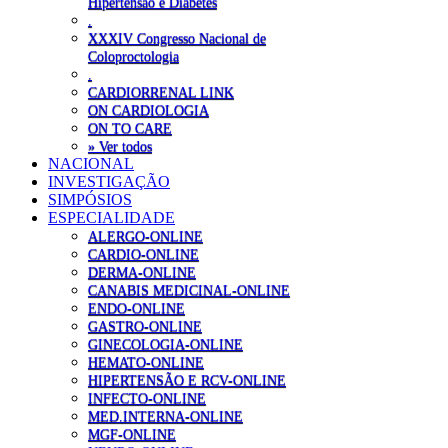
Hipertensão e Diabetes
.
XXXIV Congresso Nacional de
Coloproctologia
.
CARDIORRENAL LINK
ON CARDIOLOGIA
ON TO CARE
» Ver todos
NACIONAL
INVESTIGAÇÃO
SIMPÓSIOS
ESPECIALIDADE
ALERGO-ONLINE
CARDIO-ONLINE
DERMA-ONLINE
CANABIS MEDICINAL-ONLINE
ENDO-ONLINE
GASTRO-ONLINE
GINECOLOGIA-ONLINE
HEMATO-ONLINE
HIPERTENSÃO E RCV-ONLINE
INFECTO-ONLINE
MED.INTERNA-ONLINE
MGF-ONLINE