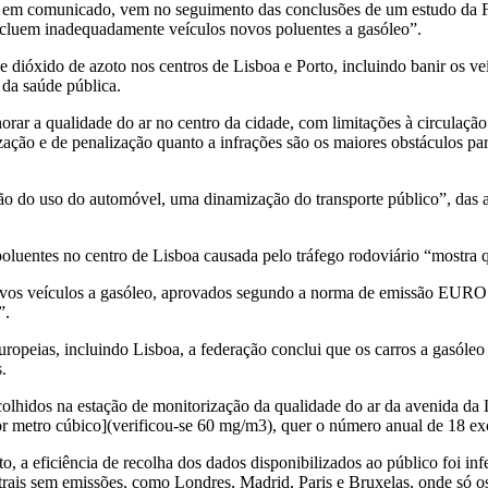
ada em comunicado, vem no seguimento das conclusões de um estudo da 
“excluem inadequadamente veículos novos poluentes a gasóleo”.
 dióxido de azoto nos centros de Lisboa e Porto, incluindo banir os veí
 da saúde pública.
ar a qualidade do ar no centro da cidade, com limitações à circulação
ação e de penalização quanto a infrações são os maiores obstáculos pa
ção do uso do automóvel, uma dinamização do transporte público”, das a
oluentes no centro de Lisboa causada pelo tráfego rodoviário “mostra 
ovos veículos a gasóleo, aprovados segundo a norma de emissão EURO 
”.
uropeias, incluindo Lisboa, a federação conclui que os carros a gasól
.
colhidos na estação de monitorização da qualidade do ar da avenida da
r metro cúbico](verificou-se 60 mg/m3), quer o número anual de 18 exc
, a eficiência de recolha dos dados disponibilizados ao público foi i
rais sem emissões, como Londres, Madrid, Paris e Bruxelas, onde só os 