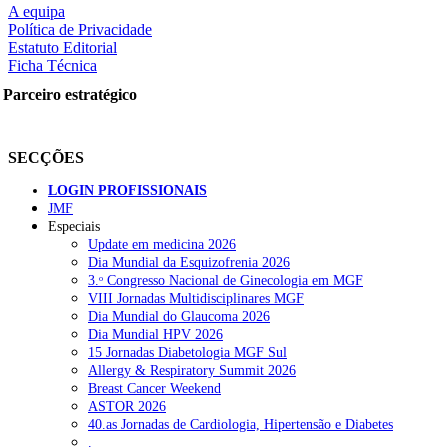
A equipa
Política de Privacidade
Estatuto Editorial
Ficha Técnica
rtilhe nas redes sociais:
Parceiro estratégico
SECÇÕES
LOGIN PROFISSIONAIS
JMF
squisar
Especiais
Update em medicina 2026
Dia Mundial da Esquizofrenia 2026
OTÍCIAS RECENTES
3.ᵒ Congresso Nacional de Ginecologia em MGF
VIII Jornadas Multidisciplinares MGF
Dia Mundial do Glaucoma 2026
Plataforma criada por estudantes apoia famílias após diagnóstico d
Dia Mundial HPV 2026
15 Jornadas Diabetologia MGF Sul
ULS Alto Alentejo e IPO de Lisboa reforçam cooperação em Oncolo
Allergy & Respiratory Summit 2026
Breast Cancer Weekend
Montenegro defende gestão pública ou privada para garantir médico
ASTOR 2026
40.as Jornadas de Cardiologia, Hipertensão e Diabetes
Governo admite cobrar taxas a utentes que recusem vaga em cuida
.