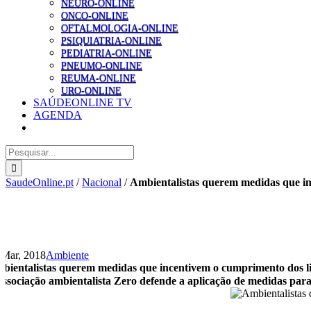
NEURO-ONLINE
ONCO-ONLINE
OFTALMOLOGIA-ONLINE
PSIQUIATRIA-ONLINE
PEDIATRIA-ONLINE
PNEUMO-ONLINE
REUMA-ONLINE
URO-ONLINE
SAÚDEONLINE TV
AGENDA
Pesquisar
SaudeOnline.pt
/
Nacional
/
Ambientalistas querem medidas que in
 Mar, 2018
Ambiente
bientalistas querem medidas que incentivem o cumprimento dos li
associação ambientalista Zero defende a aplicação de medidas para 