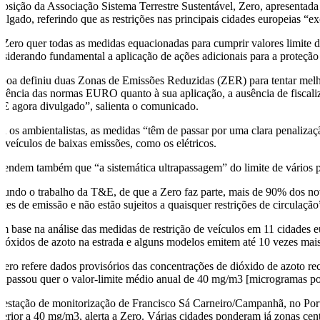
posição da Associação Sistema Terrestre Sustentável, Zero, apresent
vulgado, referindo que as restrições nas principais cidades europeias 
 Zero quer todas as medidas equacionadas para cumprir valores limite de
nsiderando fundamental a aplicação de ações adicionais para a proteção
sboa definiu duas Zonas de Emissões Reduzidas (ZER) para tentar melhor
igência das normas EURO quanto à sua aplicação, a ausência de fiscaliz
E agora divulgado”, salienta o comunicado.
ra os ambientalistas, as medidas “têm de passar por uma clara penaliza
s veículos de baixas emissões, como os elétricos.
fendem também que “a sistemática ultrapassagem” do limite de vários p
gundo o trabalho da T&E, de que a Zero faz parte, mais de 90% dos n
ites de emissão e não estão sujeitos a quaisquer restrições de circulação
m base na análise das medidas de restrição de veículos em 11 cidades e
s óxidos de azoto na estrada e alguns modelos emitem até 10 vezes mais
Zero refere dados provisórios das concentrações de dióxido de azoto re
trapassou quer o valor-limite médio anual de 40 mg/m3 [microgramas po
 estação de monitorização de Francisco Sá Carneiro/Campanhã, no Porto
perior a 40 mg/m3, alerta a Zero. Várias cidades ponderam já zonas cent