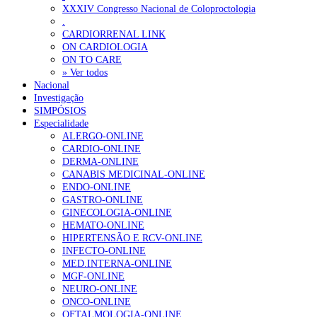
XXXIV Congresso Nacional de Coloproctologia
Estudo aponta potencial da casca de maracujá-roxo no controlo da
.
CARDIORRENAL LINK
ON CARDIOLOGIA
OTÍCIAS MAIS LIDAS
ON TO CARE
» Ver todos
Nacional
Enfermagem Forense. “Da urgência ao tribunal, cada gesto c
Investigação
202 visualizações
SIMPÓSIOS
Especialidade
ALERGO-ONLINE
CARDIO-ONLINE
DERMA-ONLINE
Alguns milhares de utentes podem ficar sem médico de famíl
CANABIS MEDICINAL-ONLINE
167 visualizações
ENDO-ONLINE
GASTRO-ONLINE
GINECOLOGIA-ONLINE
HEMATO-ONLINE
HIPERTENSÃO E RCV-ONLINE
Quase quatro em cada dez doentes com enfarte apresentavam
INFECTO-ONLINE
84 visualizações
MED.INTERNA-ONLINE
MGF-ONLINE
NEURO-ONLINE
ONCO-ONLINE
OFTALMOLOGIA-ONLINE