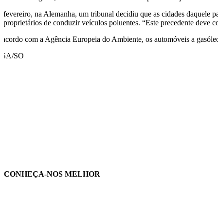
 fevereiro, na Alemanha, um tribunal decidiu que as cidades daquele paí
s proprietários de conduzir veículos poluentes. “Este precedente deve 
 acordo com a Agência Europeia do Ambiente, os automóveis a gasóleo s
USA/SO
CONHEÇA-NOS MELHOR