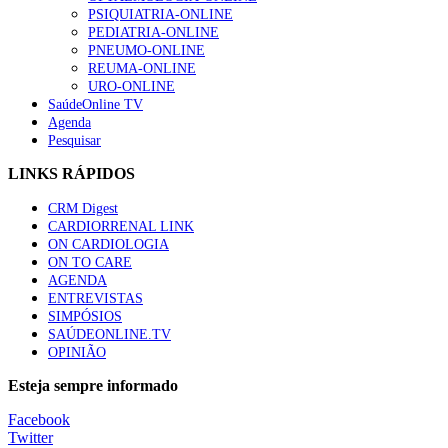
Trodelvy aprovado para primeira linha no cancro da mama tr
PSIQUIATRIA-ONLINE
58 visualizações
PEDIATRIA-ONLINE
PNEUMO-ONLINE
REUMA-ONLINE
URO-ONLINE
SaúdeOnline TV
Agenda
1.º Episódio do Podcast “Frequência Cardio – Sintoniza-te 
Pesquisar
58 visualizações
LINKS RÁPIDOS
CRM Digest
CARDIORRENAL LINK
Canábis medicinal e saúde mental
ON CARDIOLOGIA
53 visualizações
ON TO CARE
AGENDA
ENTREVISTAS
SIMPÓSIOS
SAÚDEONLINE.TV
MAIS NOTÍCIAS
OPINIÃO
Plataforma criada por estudantes apoia famílias após diagnóstic
Esteja sempre informado
5 Ago, 2026
|
0 Comments
Facebook
Twitter