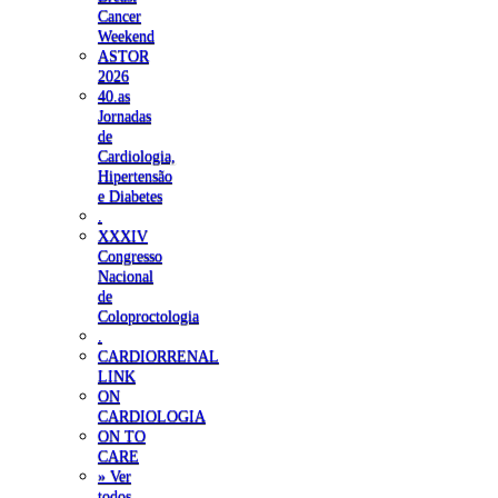
Cancer
Weekend
ASTOR
2026
40.as
Jornadas
de
Cardiologia,
Hipertensão
e Diabetes
.
XXXIV
Congresso
Nacional
de
Coloproctologia
.
CARDIORRENAL
LINK
ON
CARDIOLOGIA
ON TO
CARE
» Ver
todos