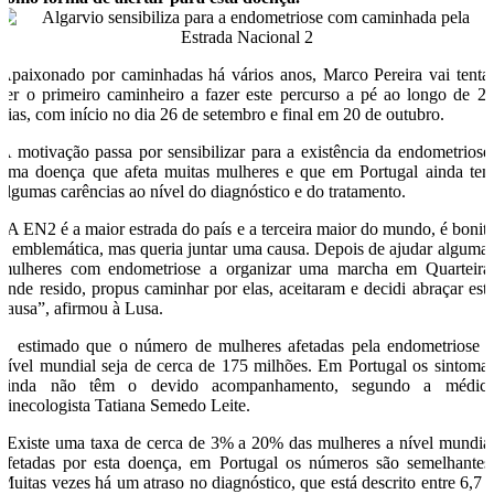
Apaixonado por caminhadas há vários anos, Marco Pereira vai tenta
ser o primeiro caminheiro a fazer este percurso a pé ao longo de 2
dias, com início no dia 26 de setembro e final em 20 de outubro.
A motivação passa por sensibilizar para a existência da endometriose
uma doença que afeta muitas mulheres e que em Portugal ainda te
algumas carências ao nível do diagnóstico e do tratamento.
“A EN2 é a maior estrada do país e a terceira maior do mundo, é bonit
e emblemática, mas queria juntar uma causa. Depois de ajudar alguma
mulheres com endometriose a organizar uma marcha em Quarteira
onde resido, propus caminhar por elas, aceitaram e decidi abraçar est
causa”, afirmou à Lusa.
É estimado que o número de mulheres afetadas pela endometriose 
nível mundial seja de cerca de 175 milhões. Em Portugal os sintoma
ainda não têm o devido acompanhamento, segundo a médic
ginecologista Tatiana Semedo Leite.
“Existe uma taxa de cerca de 3% a 20% das mulheres a nível mundia
afetadas por esta doença, em Portugal os números são semelhantes
Muitas vezes há um atraso no diagnóstico, que está descrito entre 6,7 