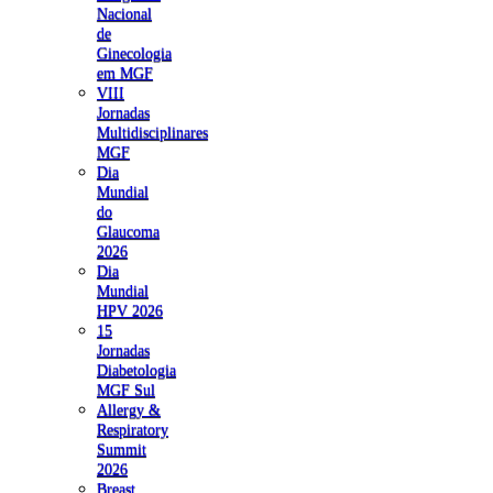
Nacional
de
Ginecologia
em MGF
VIII
Jornadas
Multidisciplinares
MGF
Dia
Mundial
do
Glaucoma
2026
Dia
Mundial
HPV 2026
15
Jornadas
Diabetologia
MGF Sul
Allergy &
Respiratory
Summit
2026
Breast