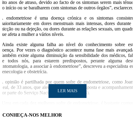
oito anos de atraso, devido ao facto de os sintomas serem mais ténue
no início ou se baralharem com sintomas de outros órgãos”, esclareceu.
A endometriose é uma doença crónica e os sintomas consiste
maioritariamente em dores menstruais mais intensas, dores durante 
micção ou na dejeção, ou dores durante as relações sexuais, um quadr
que afeta a mulher a vários níveis.
“Ainda existe alguma falha ao nível do conhecimento sobre est
doença. Por vezes o diagnóstico acontece numa fase mais avançada
Também existe alguma diminuição da sensibilidade dos médicos, fal
de todos nós, para estarem predispostos, perante alguma dest
sintomatologia, a associar à endometriose”, descreveu a especialista e
genecologia e obstetrícia.
A opinião é partilhada por quem sofre de endometriose, como Joan
Leal, de 33 anos, que alerta para a falta de resposta e acompanhament
LER MAIS
por parte do Serviço Nacional de Saúde (SNS).
“Uma em cada dez mulheres sofre de endometriose, é bastante comu
e muitas nunca saberão que têm a doença, julgam ser normal
Infelizmente ainda há muita falta de informação, por vezes até falta d
CONHEÇA-NOS MELHOR
interesse da parte dos médicos e auxiliares de saúde. Somos obrigada
a recorrer ao privado, que é muito dispendioso, e nem toda a gente te
essa possibilidade”, evidenciou.