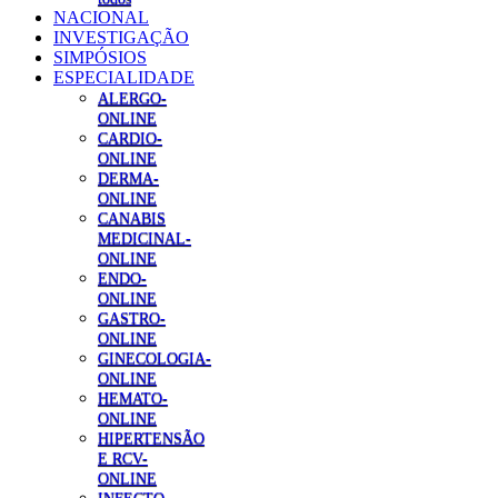
NACIONAL
INVESTIGAÇÃO
SIMPÓSIOS
ESPECIALIDADE
ALERGO-
ONLINE
CARDIO-
ONLINE
DERMA-
ONLINE
CANABIS
MEDICINAL-
ONLINE
ENDO-
ONLINE
GASTRO-
ONLINE
GINECOLOGIA-
ONLINE
HEMATO-
ONLINE
HIPERTENSÃO
E RCV-
ONLINE