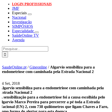
LOGIN PROFISSIONAIS
JMF
Especiais
Nacional
Investigação
SIMPÓSIOS
Especialidade
SaúdeOnline TV
Agenda
Pesquisar
SaudeOnline.pt
/
Gineonline
/
Algarvio sensibiliza para a
endometriose com caminhada pela Estrada Nacional 2
24 Set, 2018
Algarvio sensibiliza para a endometriose com caminhada pela
Estrada Nacional 2
A sensibilização para a endometriose foi a causa escolhida pelo
algarvio Marco Pereira para percorrer a pé toda a Estrada
Nacional (EN) 2, com 738 quilómetros que ligam Chaves a Faro,
como forma de alertar para esta doença.