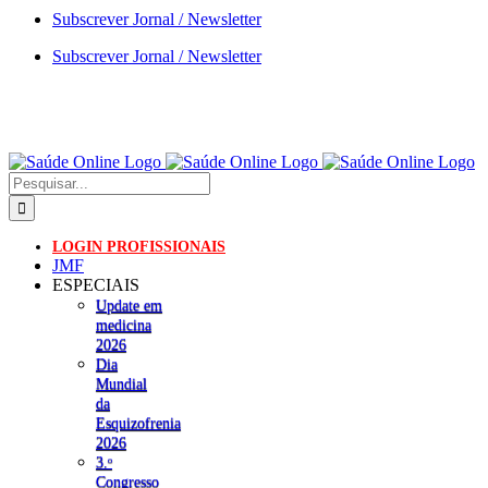
Skip
Subscrever Jornal / Newsletter
to
Subscrever Jornal / Newsletter
content
Pesquisar
LOGIN PROFISSIONAIS
JMF
ESPECIAIS
Update em
medicina
2026
Dia
Mundial
da
Esquizofrenia
2026
3.ᵒ
Congresso