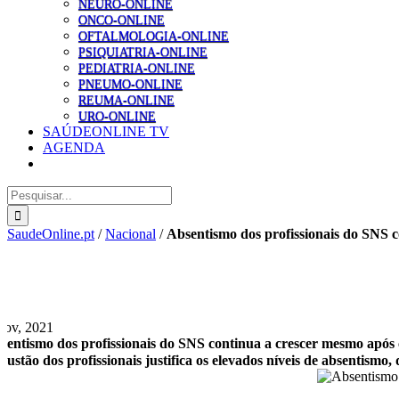
NEURO-ONLINE
ONCO-ONLINE
OFTALMOLOGIA-ONLINE
PSIQUIATRIA-ONLINE
PEDIATRIA-ONLINE
PNEUMO-ONLINE
REUMA-ONLINE
URO-ONLINE
SAÚDEONLINE TV
AGENDA
Pesquisar
SaudeOnline.pt
/
Nacional
/
Absentismo dos profissionais do SNS 
Nov, 2021
sentismo dos profissionais do SNS continua a crescer mesmo após
austão dos profissionais justifica os elevados níveis de absentismo