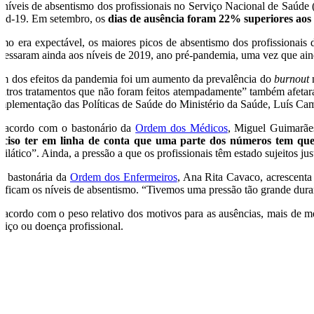
 níveis de absentismo dos profissionais no Serviço Nacional de Saúde
vid-19. Em setembro, os
dias de ausência foram 22% superiores ao
mo era expectável, os maiores picos de absentismo dos profissionais 
gressaram ainda aos níveis de 2019, ano pré-pandemia, uma vez que aind
m dos efeitos da pandemia foi um aumento da prevalência do
burnout
n
outros tratamentos que não foram feitos atempadamente” também afeta
Implementação das Políticas de Saúde do Ministério da Saúde, Luís Ca
 acordo com o bastonário da
Ordem dos Médicos
, Miguel Guimarãe
eciso ter em linha de conta que uma parte dos números tem que 
filático”. Ainda, a pressão a que os profissionais têm estado sujeitos j
 a bastonária da
Ordem dos Enfermeiros
, Ana Rita Cavaco, acrescenta
stificam os níveis de absentismo. “Tivemos uma pressão tão grande dura
 acordo com o peso relativo dos motivos para as ausências, mais de me
rviço ou doença profissional.
O