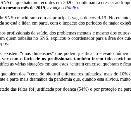
 (SNS) – que bateram recordes em 2020 – continuam a crescer ao long
s do mesmo mês de 2019
, avança o
Público
.
do SNS coincidiram com as principais vagas de covid-19. No entanto,
a se está a lidar, em parte, com o impacto dos períodos de maior exig
os profissionais de saúde, dos problemas mentais e mesmo dos outros p
ram quem trabalha no SNS, explicou o coordenador para a área dos cui
mpos.
s, existem “duas dimensões” que podem justificar o elevado númer
ver com o facto de os profissionais também terem tido covid
ou,
ustifica as várias situações em que estes “entram em crise, quebram e fic
 que além dos “cerca de oito mil enfermeiros infetados, mais de 10% d
nte a parte mais dramática da pandemia que, quando esta aliviou, muit
tade das faltas foi justificada por doença (54%) e por proteção na pa