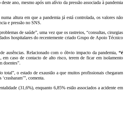
o deste ano, mesmo após um alívio da pressão associada à pandemia
 numa altura em que a pandemia já está controlada, os valores não
ência e pressão no SNS.
roblemas de saúde”, uma vez que os rastreios, “consultas, cirurgias
dados hospitalares do recentemente criado Grupo de Apoio Técnico
o de ausências. Relacionado com o óbvio impacto da pandemia,
“é
 em caso de contacto de alto risco, terem de ficar em isolamento
am doentes”.
o total”, o estado de exaustão a que muitos profissionais chegaram
os ‘crasharam’”, comenta.
rentalidade (31,6%), enquanto 6,85% estão associados a acidente em