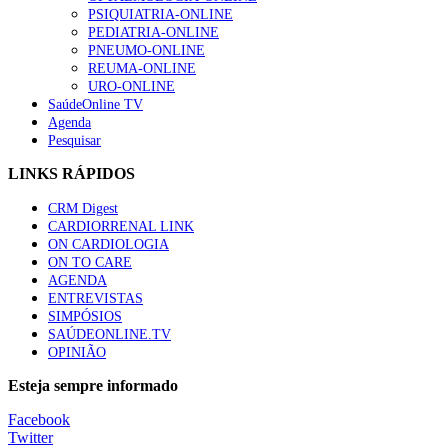
“Os programas de rastreio do cancro do pulmão são custo-ef
PSIQUIATRIA-ONLINE
66 visualizações
PEDIATRIA-ONLINE
PNEUMO-ONLINE
REUMA-ONLINE
URO-ONLINE
SaúdeOnline TV
Agenda
Trodelvy aprovado para primeira linha no cancro da mama tr
Pesquisar
61 visualizações
LINKS RÁPIDOS
CRM Digest
CARDIORRENAL LINK
Especialistas defendem mais potássio na alimentação para aj
ON CARDIOLOGIA
57 visualizações
ON TO CARE
AGENDA
ENTREVISTAS
SIMPÓSIOS
SAÚDEONLINE.TV
MAIS NOTÍCIAS
OPINIÃO
Sindicato diz que nova carreira de médicos dentistas reforça est
Esteja sempre informado
6 Ago, 2026
|
0 Comments
Facebook
Twitter