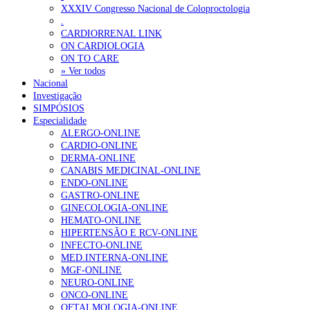
XXXIV Congresso Nacional de Coloproctologia
Sindicato diz que nova carreira de médicos dentistas reforça estabi
.
CARDIORRENAL LINK
ON CARDIOLOGIA
OTÍCIAS MAIS LIDAS
ON TO CARE
» Ver todos
Nacional
Enfermagem Forense. “Da urgência ao tribunal, cada gesto c
Investigação
202 visualizações
SIMPÓSIOS
Especialidade
ALERGO-ONLINE
CARDIO-ONLINE
DERMA-ONLINE
Alguns milhares de utentes podem ficar sem médico de famíl
CANABIS MEDICINAL-ONLINE
175 visualizações
ENDO-ONLINE
GASTRO-ONLINE
GINECOLOGIA-ONLINE
HEMATO-ONLINE
HIPERTENSÃO E RCV-ONLINE
Quase quatro em cada dez doentes com enfarte apresentavam
INFECTO-ONLINE
86 visualizações
MED.INTERNA-ONLINE
MGF-ONLINE
NEURO-ONLINE
ONCO-ONLINE
OFTALMOLOGIA-ONLINE