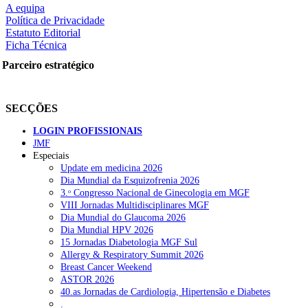
A equipa
Política de Privacidade
Estatuto Editorial
Ficha Técnica
rtilhe nas redes sociais:
Parceiro estratégico
SECÇÕES
LOGIN PROFISSIONAIS
JMF
squisar
Especiais
Update em medicina 2026
Dia Mundial da Esquizofrenia 2026
OTÍCIAS RECENTES
3.ᵒ Congresso Nacional de Ginecologia em MGF
VIII Jornadas Multidisciplinares MGF
Dia Mundial do Glaucoma 2026
Portugal está a formar os médicos de que precisa?
6 de Agosto, 202
Dia Mundial HPV 2026
15 Jornadas Diabetologia MGF Sul
Estudantes de Medicina representados na 79.ª World Health Assem
Allergy & Respiratory Summit 2026
Breast Cancer Weekend
SCORA X-Change Portugal promove formação internacional em saú
ASTOR 2026
40.as Jornadas de Cardiologia, Hipertensão e Diabetes
ANEM reúne com coordenador do Pacto Estratégico para a Saúde
.