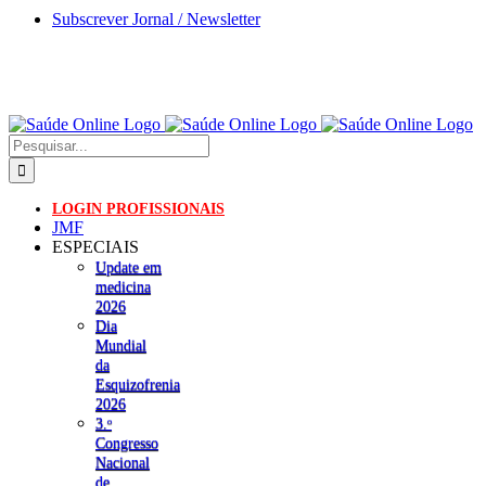
Skip
Subscrever Jornal / Newsletter
to
content
Pesquisar
LOGIN PROFISSIONAIS
JMF
ESPECIAIS
Update em
medicina
2026
Dia
Mundial
da
Esquizofrenia
2026
3.ᵒ
Congresso
Nacional
de