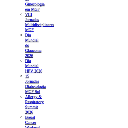
Ginecologia
em MGF
VIII
Jornadas
Multidisciplinares
MGF
Dia
Mundial
do
Glaucoma
2026
Dia
Mundial
HPV 2026
15
Jornadas
Diabetologia
MGF Sul
Allergy &
Respiratory
Summit
2026
Breast
Cancer
Weekend