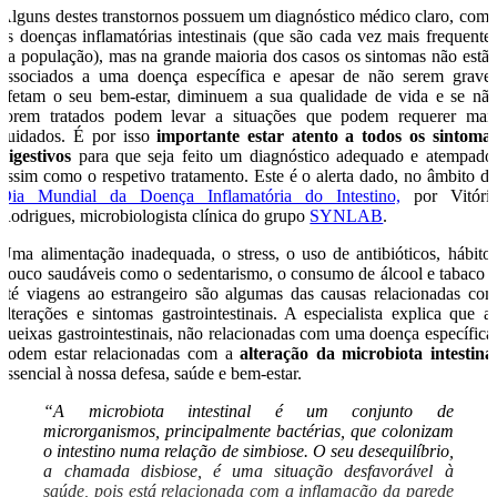
Alguns destes transtornos possuem um diagnóstico médico claro, com
as doenças inflamatórias intestinais (que são cada vez mais frequente
na população), mas na grande maioria dos casos os sintomas não estã
associados a uma doença específica e apesar de não serem grave
afetam o seu bem-estar, diminuem a sua qualidade de vida e se nã
forem tratados podem levar a situações que podem requerer mai
cuidados. É por isso
importante estar atento a todos os sintoma
digestivos
para que seja feito um diagnóstico adequado e atempado
assim como o respetivo tratamento. Este é o alerta dado, no âmbito d
Dia Mundial da Doença Inflamatória do Intestino,
por Vitóri
Rodrigues, microbiologista clínica do grupo
SYNLAB
.
Uma alimentação inadequada, o stress, o uso de antibióticos, hábito
pouco saudáveis como o sedentarismo, o consumo de álcool e tabaco 
até viagens ao estrangeiro são algumas das causas relacionadas co
alterações e sintomas gastrointestinais. A especialista explica que a
queixas gastrointestinais, não relacionadas com uma doença específica
podem estar relacionadas com a
alteração da microbiota intestina
essencial à nossa defesa, saúde e bem-estar.
“A microbiota intestinal é um conjunto de
microrganismos, principalmente bactérias, que colonizam
o intestino numa relação de simbiose. O seu desequilíbrio,
a chamada disbiose, é uma situação desfavorável à
saúde, pois está relacionada com a inflamação da parede