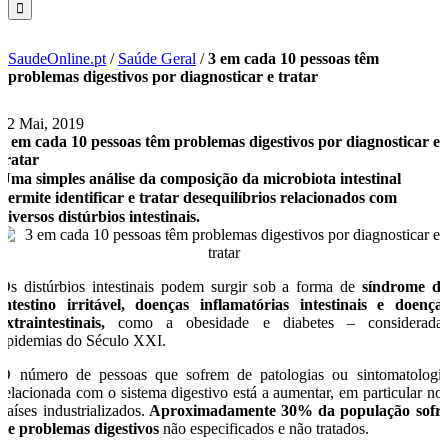
SaudeOnline.pt
/
Saúde Geral
/
3 em cada 10 pessoas têm
problemas digestivos por diagnosticar e tratar
22 Mai, 2019
3 em cada 10 pessoas têm problemas digestivos por diagnosticar e
tratar
Uma simples análise da composição da microbiota intestinal
permite identificar e tratar desequilíbrios relacionados com
diversos distúrbios intestinais.
Os distúrbios intestinais podem surgir sob a forma de
síndrome d
intestino irritável, doenças inflamatórias intestinais e doença
extraintestinais,
como a obesidade e diabetes – considerada
epidemias do Século XXI.
O número de pessoas que sofrem de patologias ou sintomatologi
relacionada com o sistema digestivo está a aumentar, em particular no
países industrializados.
Aproximadamente 30% da população sofr
de problemas digestivos
não especificados e não tratados.