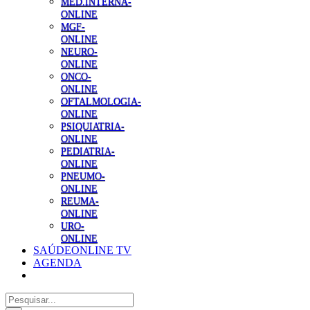
MED.INTERNA-
ONLINE
MGF-
ONLINE
NEURO-
ONLINE
ONCO-
ONLINE
OFTALMOLOGIA-
ONLINE
PSIQUIATRIA-
ONLINE
PEDIATRIA-
ONLINE
PNEUMO-
ONLINE
REUMA-
ONLINE
URO-
ONLINE
SAÚDEONLINE TV
AGENDA
Pesquisar