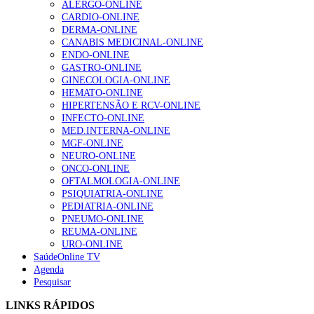
ALERGO-ONLINE
gesto conta e cada profissional faz a diferença”
CARDIO-ONLINE
202 visualizações
DERMA-ONLINE
CANABIS MEDICINAL-ONLINE
ENDO-ONLINE
GASTRO-ONLINE
Alguns milhares de utentes podem ficar sem médico de
GINECOLOGIA-ONLINE
família com nova regras do registo, alerta associação
HEMATO-ONLINE
155 visualizações
HIPERTENSÃO E RCV-ONLINE
INFECTO-ONLINE
MED.INTERNA-ONLINE
MGF-ONLINE
1.º Episódio do Podcast “Frequência Cardio – Sintoniza
NEURO-ONLINE
te na Insuficiência Cardíaca” da Bayer
ONCO-ONLINE
99 visualizações
OFTALMOLOGIA-ONLINE
PSIQUIATRIA-ONLINE
PEDIATRIA-ONLINE
PNEUMO-ONLINE
REUMA-ONLINE
“Os programas de rastreio do cancro do pulmão são
URO-ONLINE
custo-efetivos e representam um investimento
SaúdeOnline TV
sustentável para os sistemas de saúde”
Agenda
88 visualizações
Pesquisar
LINKS RÁPIDOS
Quase quatro em cada dez doentes com enfarte