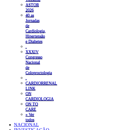
ASTOR
2026
40.as
Jornadas
de
Cardiologia,
Hipertensão
e Diabetes
.
XXXIV
Congresso
Nacional
de
Coloproctologia
.
CARDIORRENAL
LINK
ON
CARDIOLOGIA
ON TO
CARE
» Ver
todos
NACIONAL
INVESTIGAÇÃO