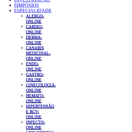
SIMPÓSIOS
ESPECIALIDADE
ALERGO-
ONLINE
CARDIO-
ONLINE
DERMA-
ONLINE
CANABIS
MEDICINAL-
ONLINE
ENDO-
ONLINE
GASTRO-
ONLINE
GINECOLOGIA-
ONLINE
HEMATO-
ONLINE
HIPERTENSÃO
E RCV-
ONLINE
INFECTO-
ONLINE