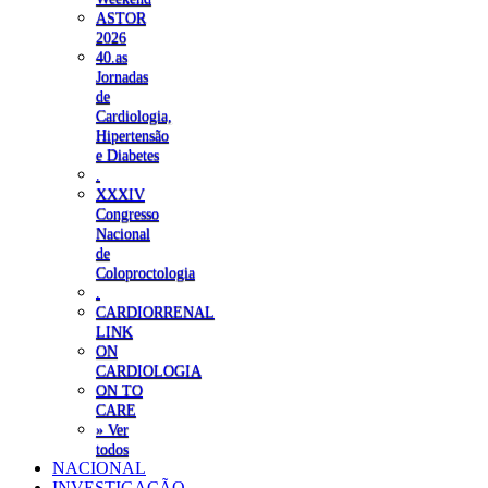
ASTOR
2026
40.as
Jornadas
de
Cardiologia,
Hipertensão
e Diabetes
.
XXXIV
Congresso
Nacional
de
Coloproctologia
.
CARDIORRENAL
LINK
ON
CARDIOLOGIA
ON TO
CARE
» Ver
todos
NACIONAL
INVESTIGAÇÃO