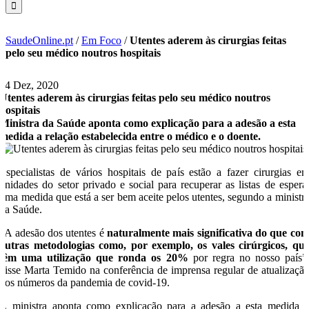
SaudeOnline.pt
/
Em Foco
/
Utentes aderem às cirurgias feitas
pelo seu médico noutros hospitais
14 Dez, 2020
Utentes aderem às cirurgias feitas pelo seu médico noutros
hospitais
Ministra da Saúde aponta como explicação para a adesão a esta
medida a relação estabelecida entre o médico e o doente.
Especialistas de vários hospitais de país estão a fazer cirurgias e
unidades do setor privado e social para recuperar as listas de espera
uma medida que está a ser bem aceite pelos utentes, segundo a ministr
da Saúde.
“A adesão dos utentes é
naturalmente mais significativa do que co
outras metodologias como, por exemplo, os vales cirúrgicos, qu
têm uma utilização que ronda os 20%
por regra no nosso país”
disse Marta Temido na conferência de imprensa regular de atualizaçã
dos números da pandemia de covid-19.
A ministra aponta como explicação para a adesão a esta medida 