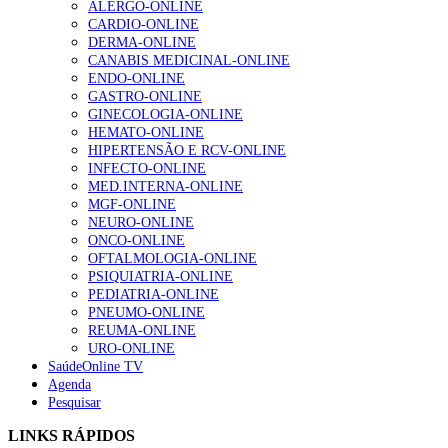
ALERGO-ONLINE
CARDIO-ONLINE
DERMA-ONLINE
CANABIS MEDICINAL-ONLINE
Alguns milhares de utentes podem ficar sem médico de
ENDO-ONLINE
família com nova regras do registo, alerta associação
GASTRO-ONLINE
175 visualizações
GINECOLOGIA-ONLINE
HEMATO-ONLINE
HIPERTENSÃO E RCV-ONLINE
INFECTO-ONLINE
Quase quatro em cada dez doentes com enfarte
MED.INTERNA-ONLINE
apresentavam níveis elevados de Lp(a), revela estudo
MGF-ONLINE
86 visualizações
NEURO-ONLINE
ONCO-ONLINE
OFTALMOLOGIA-ONLINE
PSIQUIATRIA-ONLINE
“Os programas de rastreio do cancro do pulmão são
PEDIATRIA-ONLINE
custo-efetivos e representam um investimento
PNEUMO-ONLINE
sustentável para os sistemas de saúde”
REUMA-ONLINE
66 visualizações
URO-ONLINE
SaúdeOnline TV
Agenda
Pesquisar
Trodelvy aprovado para primeira linha no cancro da
mama triplo negativo metastático em doentes não
LINKS RÁPIDOS
elegíveis para inibidores PD-(L)1