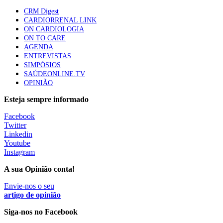
61 visualizações
CRM Digest
CARDIORRENAL LINK
ON CARDIOLOGIA
Especialistas defendem mais potássio na alimentação
ON TO CARE
para ajudar a controlar a hipertensão
AGENDA
57 visualizações
ENTREVISTAS
SIMPÓSIOS
SAÚDEONLINE.TV
OPINIÃO
MAIS NOTÍCIAS
Esteja sempre informado
Facebook
Sindicato diz que nova carreira de médicos dentistas reforça
Twitter
estabilidade no SNS
Linkedin
6 Ago, 2026
|
0 Comments
Youtube
Instagram
A sua Opinião conta!
Mais de 400 utentes beneficiaram de comparticipação reforçada
para tratamentos de infertilidade na Madeira
Envie-nos o seu
6 Ago, 2026
artigo de opinião
|
0 Comments
Siga-nos no Facebook