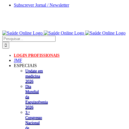
Skip
Subscrever Jornal / Newsletter
to
content
Pesquisar
LOGIN PROFISSIONAIS
JMF
ESPECIAIS
Update em
medicina
2026
Dia
Mundial
da
Esquizofrenia
2026
3.ᵒ
Congresso
Nacional
de