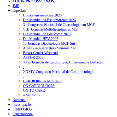
LOGIN PROFISSIONAIS
NOTÍCIAS RECENTES
JMF
Especiais
Update em medicina 2026
Portugal está a formar os médicos de que precisa?
6 de Agosto,
Dia Mundial da Esquizofrenia 2026
2026
3.ᵒ Congresso Nacional de Ginecologia em MGF
VIII Jornadas Multidisciplinares MGF
Estudantes de Medicina representados na 79.ª World Health
Dia Mundial do Glaucoma 2026
Assembly
6 de Agosto, 2026
Dia Mundial HPV 2026
15 Jornadas Diabetologia MGF Sul
SCORA X-Change Portugal promove formação internacional
Allergy & Respiratory Summit 2026
em saúde sexual e reprodutiva
6 de Agosto, 2026
Breast Cancer Weekend
ASTOR 2026
ANEM reúne com coordenador do Pacto Estratégico para a
40.as Jornadas de Cardiologia, Hipertensão e Diabetes
Saúde
6 de Agosto, 2026
.
XXXIV Congresso Nacional de Coloproctologia
Sindicato diz que nova carreira de médicos dentistas reforça
.
estabilidade no SNS
6 de Agosto, 2026
CARDIORRENAL LINK
ON CARDIOLOGIA
ON TO CARE
NOTÍCIAS MAIS LIDAS
» Ver todos
Nacional
Investigação
Enfermagem Forense. “Da urgência ao tribunal, cada
SIMPÓSIOS
gesto conta e cada profissional faz a diferença”
Especialidade
202 visualizações