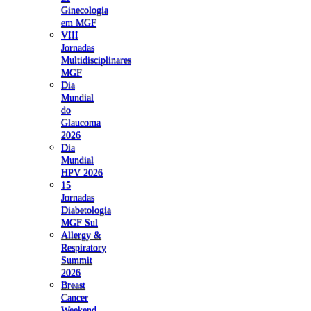
Ginecologia
em MGF
VIII
Jornadas
Multidisciplinares
MGF
Dia
Mundial
do
Glaucoma
2026
Dia
Mundial
HPV 2026
15
Jornadas
Diabetologia
MGF Sul
Allergy &
Respiratory
Summit
2026
Breast
Cancer
Weekend