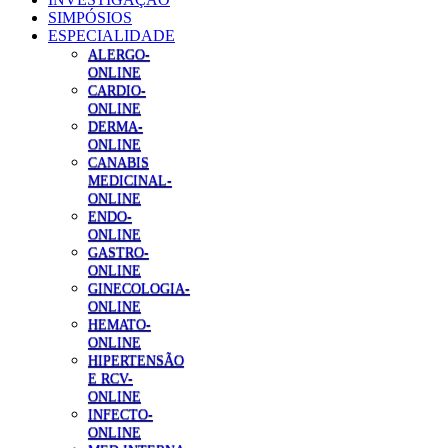
SIMPÓSIOS
ESPECIALIDADE
ALERGO-
ONLINE
CARDIO-
ONLINE
DERMA-
ONLINE
CANABIS
MEDICINAL-
ONLINE
ENDO-
ONLINE
GASTRO-
ONLINE
GINECOLOGIA-
ONLINE
HEMATO-
ONLINE
HIPERTENSÃO
E RCV-
ONLINE
INFECTO-
ONLINE