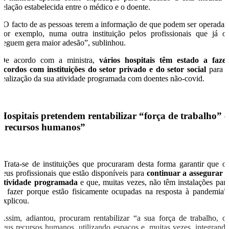
relação estabelecida entre o médico e o doente.
“O facto de as pessoas terem a informação de que podem ser operadas
por exemplo, numa outra instituição pelos profissionais que já o
seguem gera maior adesão”, sublinhou.
De acordo com a ministra,
vários hospitais têm estado a faze
acordos com instituições do setor privado e do setor social
para 
realização da sua atividade programada com doentes não-covid.
Hospitais pretendem rentabilizar “força de trabalho” e
“recursos humanos”
“Trata-se de instituições que procuraram desta forma garantir que o
seus profissionais que estão disponíveis para
continuar a assegurar 
atividade programada
e que, muitas vezes, não têm instalações par
o fazer porque estão fisicamente ocupadas na resposta à pandemia”
explicou.
Assim, adiantou, procuram rentabilizar “a sua força de trabalho, o
seus recursos humanos, utilizando espaços e, muitas vezes, integrand