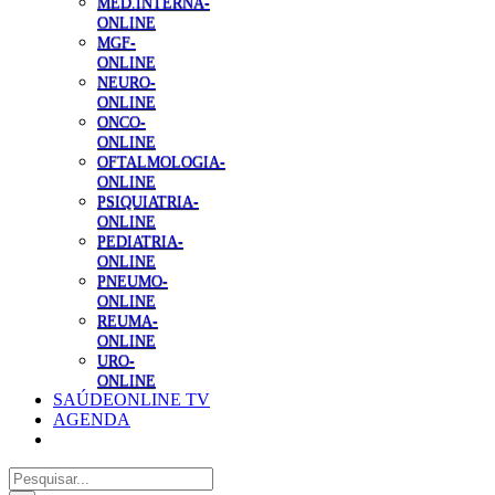
MED.INTERNA-
ONLINE
MGF-
ONLINE
NEURO-
ONLINE
ONCO-
ONLINE
OFTALMOLOGIA-
ONLINE
PSIQUIATRIA-
ONLINE
PEDIATRIA-
ONLINE
PNEUMO-
ONLINE
REUMA-
ONLINE
URO-
ONLINE
SAÚDEONLINE TV
AGENDA
Pesquisar