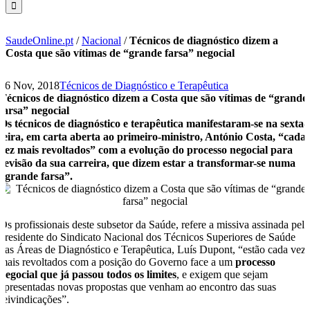
SaudeOnline.pt
/
Nacional
/
Técnicos de diagnóstico dizem a
Costa que são vítimas de “grande farsa” negocial
26 Nov, 2018
Técnicos de Diagnóstico e Terapêutica
Técnicos de diagnóstico dizem a Costa que são vítimas de “grande
farsa” negocial
Os técnicos de diagnóstico e terapêutica manifestaram-se na sexta-
feira, em carta aberta ao primeiro-ministro, António Costa, “cada
vez mais revoltados” com a evolução do processo negocial para
revisão da sua carreira, que dizem estar a transformar-se numa
“grande farsa”.
Os profissionais deste subsetor da Saúde, refere a missiva assinada pel
presidente do Sindicato Nacional dos Técnicos Superiores de Saúde
das Áreas de Diagnóstico e Terapêutica, Luís Dupont, “estão cada vez
mais revoltados com a posição do Governo face a um
processo
negocial que já passou todos os limites
, e exigem que sejam
apresentadas novas propostas que venham ao encontro das suas
reivindicações”.