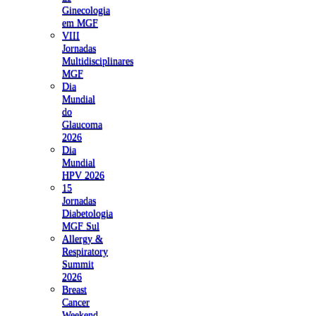
Ginecologia
em MGF
VIII
Jornadas
Multidisciplinares
MGF
Dia
Mundial
do
Glaucoma
2026
Dia
Mundial
HPV 2026
15
Jornadas
Diabetologia
MGF Sul
Allergy &
Respiratory
Summit
2026
Breast
Cancer
Weekend