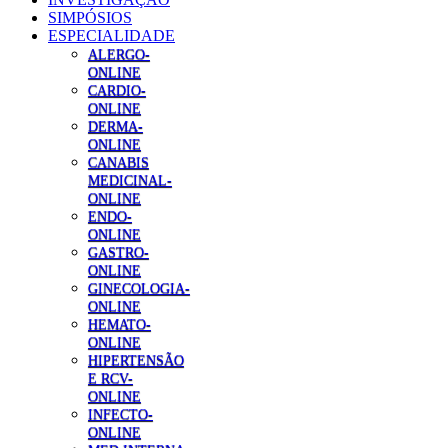
SIMPÓSIOS
ESPECIALIDADE
ALERGO-
ONLINE
CARDIO-
ONLINE
DERMA-
ONLINE
CANABIS
MEDICINAL-
ONLINE
ENDO-
ONLINE
GASTRO-
ONLINE
GINECOLOGIA-
ONLINE
HEMATO-
ONLINE
HIPERTENSÃO
E RCV-
ONLINE
INFECTO-
ONLINE