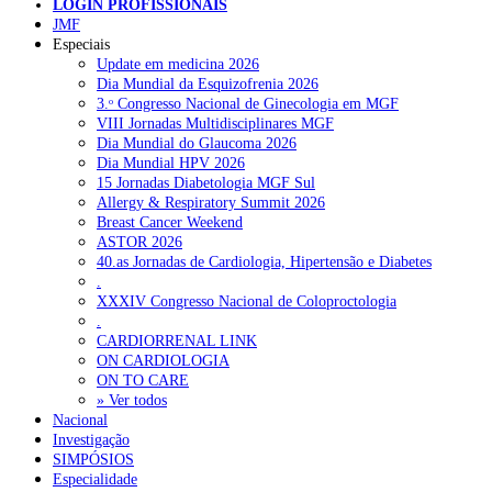
LOGIN PROFISSIONAIS
JMF
Pesquisar
Especiais
Update em medicina 2026
Dia Mundial da Esquizofrenia 2026
3.ᵒ Congresso Nacional de Ginecologia em MGF
NOTÍCIAS RECENTES
VIII Jornadas Multidisciplinares MGF
Dia Mundial do Glaucoma 2026
Portugal está a formar os médicos de que precisa?
6 de Agosto,
Dia Mundial HPV 2026
2026
15 Jornadas Diabetologia MGF Sul
Allergy & Respiratory Summit 2026
Estudantes de Medicina representados na 79.ª World Health
Breast Cancer Weekend
Assembly
6 de Agosto, 2026
ASTOR 2026
40.as Jornadas de Cardiologia, Hipertensão e Diabetes
SCORA X-Change Portugal promove formação internacional
.
em saúde sexual e reprodutiva
6 de Agosto, 2026
XXXIV Congresso Nacional de Coloproctologia
.
ANEM reúne com coordenador do Pacto Estratégico para a
CARDIORRENAL LINK
Saúde
6 de Agosto, 2026
ON CARDIOLOGIA
ON TO CARE
Sindicato diz que nova carreira de médicos dentistas reforça
» Ver todos
estabilidade no SNS
Nacional
6 de Agosto, 2026
Investigação
SIMPÓSIOS
Especialidade
NOTÍCIAS MAIS LIDAS