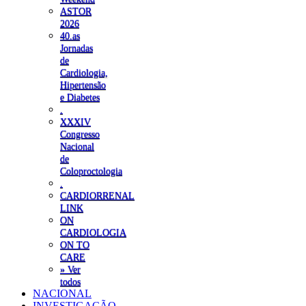
ASTOR
2026
40.as
Jornadas
de
Cardiologia,
Hipertensão
e Diabetes
.
XXXIV
Congresso
Nacional
de
Coloproctologia
.
CARDIORRENAL
LINK
ON
CARDIOLOGIA
ON TO
CARE
» Ver
todos
NACIONAL
INVESTIGAÇÃO