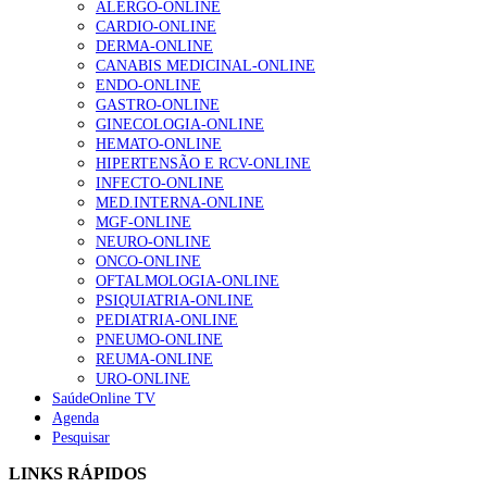
ALERGO-ONLINE
CARDIO-ONLINE
Enfermagem Forense. “Da urgência ao tribunal, cada
DERMA-ONLINE
gesto conta e cada profissional faz a diferença”
CANABIS MEDICINAL-ONLINE
202 visualizações
ENDO-ONLINE
GASTRO-ONLINE
GINECOLOGIA-ONLINE
HEMATO-ONLINE
Alguns milhares de utentes podem ficar sem médico de
HIPERTENSÃO E RCV-ONLINE
família com nova regras do registo, alerta associação
INFECTO-ONLINE
175 visualizações
MED.INTERNA-ONLINE
MGF-ONLINE
NEURO-ONLINE
ONCO-ONLINE
Quase quatro em cada dez doentes com enfarte
OFTALMOLOGIA-ONLINE
apresentavam níveis elevados de Lp(a), revela estudo
PSIQUIATRIA-ONLINE
86 visualizações
PEDIATRIA-ONLINE
PNEUMO-ONLINE
REUMA-ONLINE
URO-ONLINE
SaúdeOnline TV
“Os programas de rastreio do cancro do pulmão são
Agenda
custo-efetivos e representam um investimento
Pesquisar
sustentável para os sistemas de saúde”
66 visualizações
LINKS RÁPIDOS