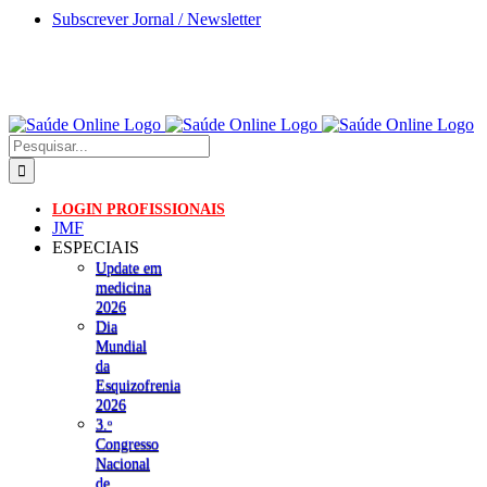
Skip
Subscrever Jornal / Newsletter
to
content
Pesquisar
LOGIN PROFISSIONAIS
JMF
ESPECIAIS
Update em
medicina
2026
Dia
Mundial
da
Esquizofrenia
2026
3.ᵒ
Congresso
Nacional
de