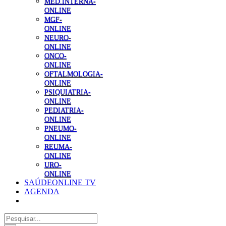
MED.INTERNA-
ONLINE
MGF-
ONLINE
NEURO-
ONLINE
ONCO-
ONLINE
OFTALMOLOGIA-
ONLINE
PSIQUIATRIA-
ONLINE
PEDIATRIA-
ONLINE
PNEUMO-
ONLINE
REUMA-
ONLINE
URO-
ONLINE
SAÚDEONLINE TV
AGENDA
Pesquisar