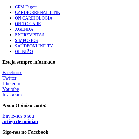
CRM Digest
Trodelvy aprovado para primeira linha no cancro da
CARDIORRENAL LINK
mama triplo negativo metastático em doentes não
ON CARDIOLOGIA
elegíveis para inibidores PD-(L)1
ON TO CARE
61 visualizações
AGENDA
ENTREVISTAS
SIMPÓSIOS
Especialistas defendem mais potássio na alimentação
SAÚDEONLINE.TV
para ajudar a controlar a hipertensão
OPINIÃO
57 visualizações
Esteja sempre informado
Facebook
MAIS NOTÍCIAS
Twitter
Linkedin
Youtube
Instagram
Sindicato diz que nova carreira de médicos dentistas reforça
estabilidade no SNS
A sua Opinião conta!
6 Ago, 2026
|
0 Comments
Envie-nos o seu
artigo de opinião
Mais de 400 utentes beneficiaram de comparticipação reforçada
Siga-nos no Facebook
para tratamentos de infertilidade na Madeira