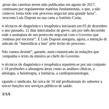
Apesar das carreiras terem sido publicadas em agosto de 2017,
“continuam por regulamentar matérias fundamentais, o que, a não
acontecer, torna todo este processo negocial uma grande farsa”,
acrescenta Luís Dupont na sua carta a António Costa.
Os técnicos de diagnóstico e terapêutica iniciaram em 05 de dezembro
do ano passado, 12 dias intercalados de greve, um por mês decorrido
desde a assinatura de um protocolo negocial com o Governo que
“continua por encerrar”. E Luís Dupont assegura, agora, a intenção do
sindicato de “intensificar a luta” pelo fecho do processo.
“Não vamos desistir”, garante, num comunicado às redações que
acompanha o texto da missiva ao chefe do Governo.
Os técnicos de diagnóstico e terapêutica repartem-se por um conjunto
de 18 profissões e abrangem áreas como as análises clínicas, a
radiologia, a fisioterapia, a farmácia, a cardiopneumologia.
Segundo o sindicato, há cerca de 10 mil profissionais do subsetor a
exercer funções nos serviços públicos de saúde.
LUSA