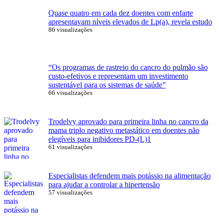
Quase quatro em cada dez doentes com enfarte
apresentavam níveis elevados de Lp(a), revela estudo
86 visualizações
“Os programas de rastreio do cancro do pulmão são
custo-efetivos e representam um investimento
sustentável para os sistemas de saúde”
66 visualizações
Trodelvy aprovado para primeira linha no cancro da
mama triplo negativo metastático em doentes não
elegíveis para inibidores PD-(L)1
61 visualizações
Especialistas defendem mais potássio na alimentação
para ajudar a controlar a hipertensão
57 visualizações