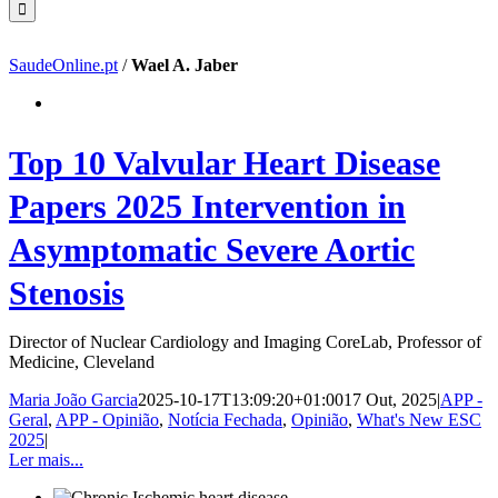
SaudeOnline.pt
/
Wael A. Jaber
Top 10 Valvular Heart Disease
Papers 2025 Intervention in
Asymptomatic Severe Aortic
Stenosis
Director of Nuclear Cardiology and Imaging CoreLab, Professor of
Medicine, Cleveland
Maria João Garcia
2025-10-17T13:09:20+01:00
17 Out, 2025
|
APP -
Geral
,
APP - Opinião
,
Notícia Fechada
,
Opinião
,
What's New ESC
2025
|
Ler mais...