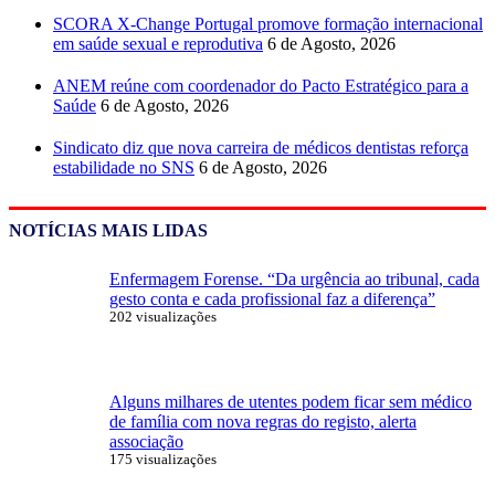
SCORA X-Change Portugal promove formação internacional
em saúde sexual e reprodutiva
6 de Agosto, 2026
ANEM reúne com coordenador do Pacto Estratégico para a
Saúde
6 de Agosto, 2026
Sindicato diz que nova carreira de médicos dentistas reforça
estabilidade no SNS
6 de Agosto, 2026
NOTÍCIAS MAIS LIDAS
Enfermagem Forense. “Da urgência ao tribunal, cada
gesto conta e cada profissional faz a diferença”
202 visualizações
Alguns milhares de utentes podem ficar sem médico
de família com nova regras do registo, alerta
associação
175 visualizações