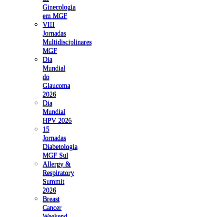
Ginecologia
em MGF
VIII
Jornadas
Multidisciplinares
MGF
Dia
Mundial
do
Glaucoma
2026
Dia
Mundial
HPV 2026
15
Jornadas
Diabetologia
MGF Sul
Allergy &
Respiratory
Summit
2026
Breast
Cancer
Weekend