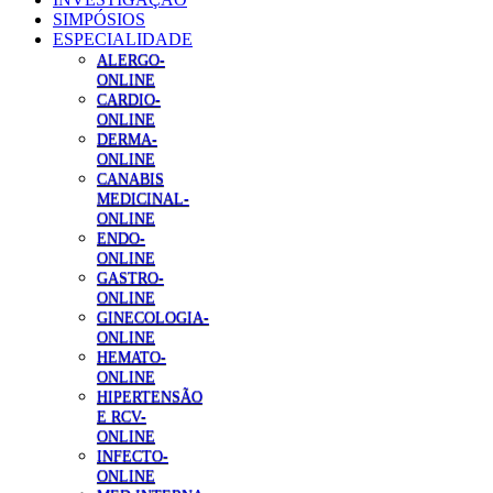
SIMPÓSIOS
ESPECIALIDADE
ALERGO-
ONLINE
CARDIO-
ONLINE
DERMA-
ONLINE
CANABIS
MEDICINAL-
ONLINE
ENDO-
ONLINE
GASTRO-
ONLINE
GINECOLOGIA-
ONLINE
HEMATO-
ONLINE
HIPERTENSÃO
E RCV-
ONLINE
INFECTO-
ONLINE