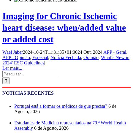
Imaging for Chronic Ischemic
heart disease: when/added value
or added cost
Wael Jaber
2024-10-24T11:31:35+01:00
24 Out, 2024
|
APP - Geral
,
APP - Opinião
,
Especial
,
Notícia Fechada
,
Opinião
,
What´s New in
2024' ESC Guidelines
|
Ler mais...
Pesquisar
NOTÍCIAS RECENTES
Portugal está a formar os médicos de que precisa?
6 de
Agosto, 2026
Estudantes de Medicina representados na 79.ª World Health
Assembly
6 de Agosto, 2026