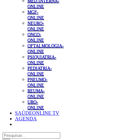
MED.INTERNA-
ONLINE
MGF-
ONLINE
NEURO-
ONLINE
ONCO-
ONLINE
OFTALMOLOGIA-
ONLINE
PSIQUIATRIA-
ONLINE
PEDIATRIA-
ONLINE
PNEUMO-
ONLINE
REUMA-
ONLINE
URO-
ONLINE
SAÚDEONLINE TV
AGENDA
Pesquisar