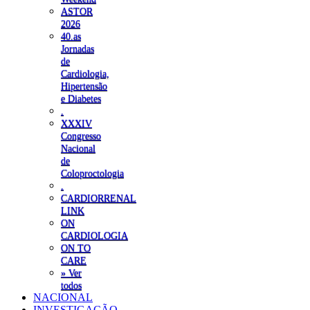
ASTOR
2026
40.as
Jornadas
de
Cardiologia,
Hipertensão
e Diabetes
.
XXXIV
Congresso
Nacional
de
Coloproctologia
.
CARDIORRENAL
LINK
ON
CARDIOLOGIA
ON TO
CARE
» Ver
todos
NACIONAL
INVESTIGAÇÃO