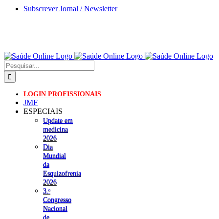
Skip
Subscrever Jornal / Newsletter
to
content
Pesquisar
LOGIN PROFISSIONAIS
JMF
ESPECIAIS
Update em
medicina
2026
Dia
Mundial
da
Esquizofrenia
2026
3.ᵒ
Congresso
Nacional
de