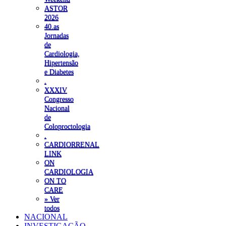
ASTOR
2026
40.as
Jornadas
de
Cardiologia,
Hipertensão
e Diabetes
.
XXXIV
Congresso
Nacional
de
Coloproctologia
.
CARDIORRENAL
LINK
ON
CARDIOLOGIA
ON TO
CARE
» Ver
todos
NACIONAL
INVESTIGAÇÃO