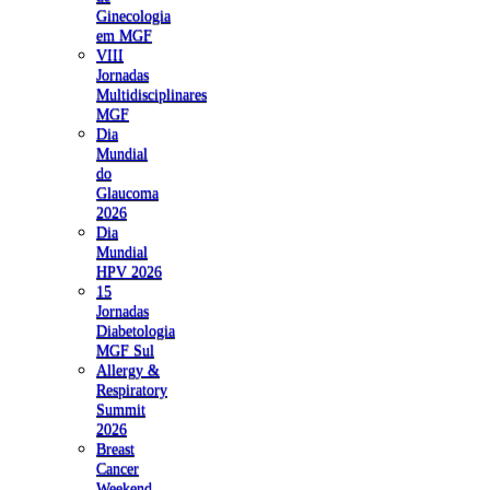
Ginecologia
em MGF
VIII
Jornadas
Multidisciplinares
MGF
Dia
Mundial
do
Glaucoma
2026
Dia
Mundial
HPV 2026
15
Jornadas
Diabetologia
MGF Sul
Allergy &
Respiratory
Summit
2026
Breast
Cancer
Weekend