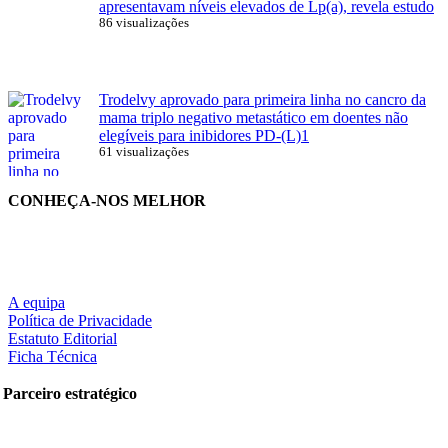
apresentavam níveis elevados de Lp(a), revela estudo
86 visualizações
Trodelvy aprovado para primeira linha no cancro da
mama triplo negativo metastático em doentes não
elegíveis para inibidores PD-(L)1
61 visualizações
CONHEÇA-NOS MELHOR
A equipa
Política de Privacidade
Estatuto Editorial
Ficha Técnica
Parceiro estratégico