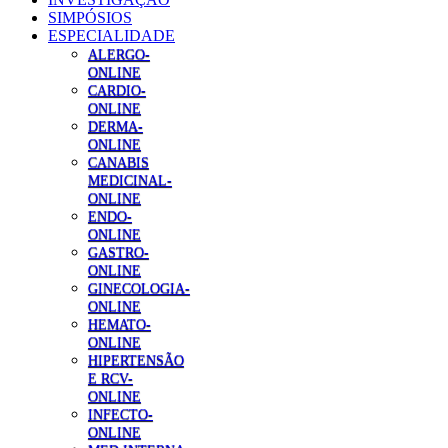
SIMPÓSIOS
ESPECIALIDADE
ALERGO-
ONLINE
CARDIO-
ONLINE
DERMA-
ONLINE
CANABIS
MEDICINAL-
ONLINE
ENDO-
ONLINE
GASTRO-
ONLINE
GINECOLOGIA-
ONLINE
HEMATO-
ONLINE
HIPERTENSÃO
E RCV-
ONLINE
INFECTO-
ONLINE