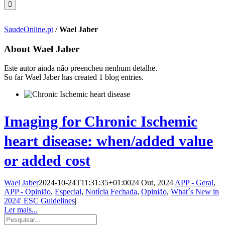
SaudeOnline.pt
/
Wael Jaber
About
Wael Jaber
Este autor ainda não preencheu nenhum detalhe.
So far Wael Jaber has created 1 blog entries.
Imaging for Chronic Ischemic
heart disease: when/added value
or added cost
Wael Jaber
2024-10-24T11:31:35+01:00
24 Out, 2024
|
APP - Geral
,
APP - Opinião
,
Especial
,
Notícia Fechada
,
Opinião
,
What´s New in
2024' ESC Guidelines
|
Ler mais...
Pesquisar