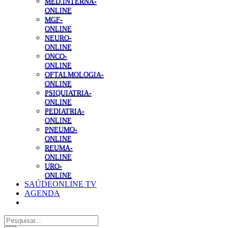
MED.INTERNA-
ONLINE
MGF-
ONLINE
NEURO-
ONLINE
ONCO-
ONLINE
OFTALMOLOGIA-
ONLINE
PSIQUIATRIA-
ONLINE
PEDIATRIA-
ONLINE
PNEUMO-
ONLINE
REUMA-
ONLINE
URO-
ONLINE
SAÚDEONLINE TV
AGENDA
Pesquisar