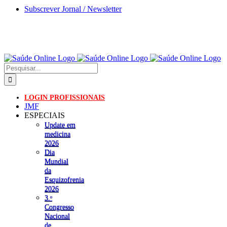
Skip
Subscrever Jornal / Newsletter
to
content
Pesquisar
LOGIN PROFISSIONAIS
JMF
ESPECIAIS
Update em
medicina
2026
Dia
Mundial
da
Esquizofrenia
2026
3.ᵒ
Congresso
Nacional
de