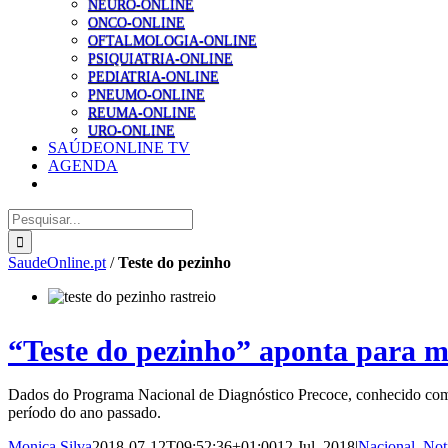
NEURO-ONLINE
ONCO-ONLINE
OFTALMOLOGIA-ONLINE
PSIQUIATRIA-ONLINE
PEDIATRIA-ONLINE
PNEUMO-ONLINE
REUMA-ONLINE
URO-ONLINE
SAÚDEONLINE TV
AGENDA
Pesquisar
SaudeOnline.pt
/
Teste do pezinho
“Teste do pezinho” aponta para m
Dados do Programa Nacional de Diagnóstico Precoce, conhecido como
período do ano passado.
Monica Silva
2018-07-12T09:52:36+01:00
12 Jul, 2018
|
Nacional
,
Not