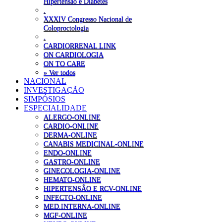
Hipertensão e Diabetes
.
XXXIV Congresso Nacional de
Coloproctologia
.
CARDIORRENAL LINK
ON CARDIOLOGIA
ON TO CARE
» Ver todos
NACIONAL
INVESTIGAÇÃO
SIMPÓSIOS
ESPECIALIDADE
ALERGO-ONLINE
CARDIO-ONLINE
DERMA-ONLINE
CANABIS MEDICINAL-ONLINE
ENDO-ONLINE
GASTRO-ONLINE
GINECOLOGIA-ONLINE
HEMATO-ONLINE
HIPERTENSÃO E RCV-ONLINE
INFECTO-ONLINE
MED.INTERNA-ONLINE
MGF-ONLINE