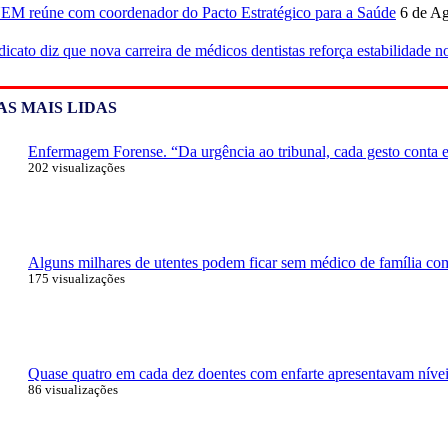
M reúne com coordenador do Pacto Estratégico para a Saúde
6 de Ag
dicato diz que nova carreira de médicos dentistas reforça estabilidade 
AS MAIS LIDAS
Enfermagem Forense. “Da urgência ao tribunal, cada gesto conta e 
202 visualizações
Alguns milhares de utentes podem ficar sem médico de família com 
175 visualizações
Quase quatro em cada dez doentes com enfarte apresentavam níveis
86 visualizações