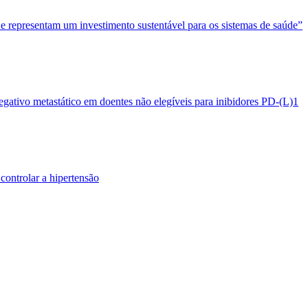
 e representam um investimento sustentável para os sistemas de saúde”
egativo metastático em doentes não elegíveis para inibidores PD-(L)1
controlar a hipertensão