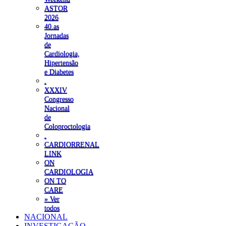
ASTOR
2026
40.as
Jornadas
de
Cardiologia,
Hipertensão
e Diabetes
.
XXXIV
Congresso
Nacional
de
Coloproctologia
.
CARDIORRENAL
LINK
ON
CARDIOLOGIA
ON TO
CARE
» Ver
todos
NACIONAL
INVESTIGAÇÃO