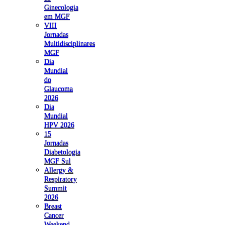
Ginecologia
em MGF
VIII
Jornadas
Multidisciplinares
MGF
Dia
Mundial
do
Glaucoma
2026
Dia
Mundial
HPV 2026
15
Jornadas
Diabetologia
MGF Sul
Allergy &
Respiratory
Summit
2026
Breast
Cancer
Weekend