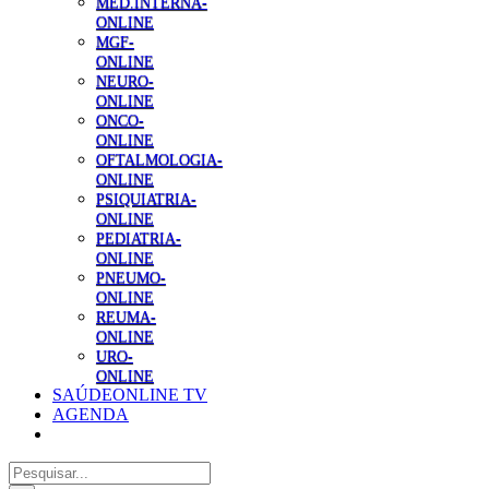
MED.INTERNA-
ONLINE
MGF-
ONLINE
NEURO-
ONLINE
ONCO-
ONLINE
OFTALMOLOGIA-
ONLINE
PSIQUIATRIA-
ONLINE
PEDIATRIA-
ONLINE
PNEUMO-
ONLINE
REUMA-
ONLINE
URO-
ONLINE
SAÚDEONLINE TV
AGENDA
Pesquisar