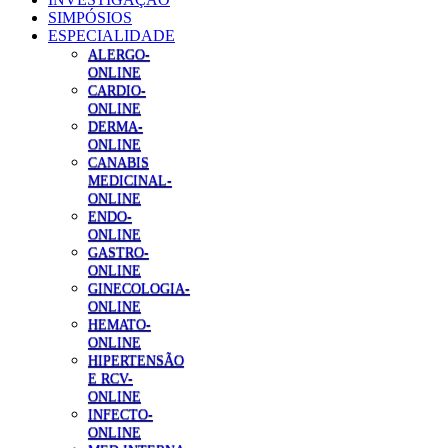
SIMPÓSIOS
ESPECIALIDADE
ALERGO-
ONLINE
CARDIO-
ONLINE
DERMA-
ONLINE
CANABIS
MEDICINAL-
ONLINE
ENDO-
ONLINE
GASTRO-
ONLINE
GINECOLOGIA-
ONLINE
HEMATO-
ONLINE
HIPERTENSÃO
E RCV-
ONLINE
INFECTO-
ONLINE