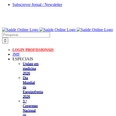
Skip
Subscrever Jornal / Newsletter
to
content
Pesquisar
LOGIN PROFISSIONAIS
JMF
ESPECIAIS
Update em
medicina
2026
Dia
Mundial
da
Esquizofrenia
2026
3.ᵒ
Congresso
Nacional
de