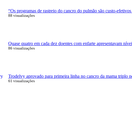
“Os programas de rastreio do cancro do pulmão são custo-efetivos
88 visualizações
Quase quatro em cada dez doentes com enfarte apresentavam níveis
86 visualizações
Trodelvy aprovado para primeira linha no cancro da mama triplo n
61 visualizações