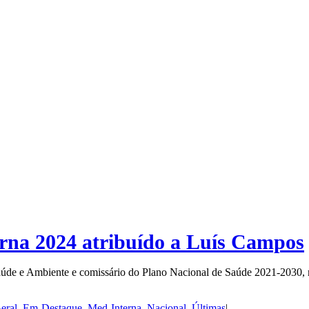
erna 2024 atribuído a Luís Campos
úde e Ambiente e comissário do Plano Nacional de Saúde 2021-2030, r
eral
,
Em-Destaque
,
Med-Interna
,
Nacional
,
Últimas
|