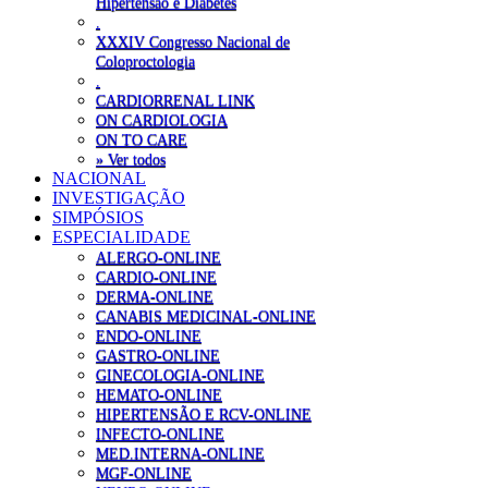
Hipertensão e Diabetes
.
XXXIV Congresso Nacional de
Coloproctologia
.
CARDIORRENAL LINK
ON CARDIOLOGIA
ON TO CARE
» Ver todos
NACIONAL
INVESTIGAÇÃO
SIMPÓSIOS
ESPECIALIDADE
ALERGO-ONLINE
CARDIO-ONLINE
DERMA-ONLINE
CANABIS MEDICINAL-ONLINE
ENDO-ONLINE
GASTRO-ONLINE
GINECOLOGIA-ONLINE
HEMATO-ONLINE
HIPERTENSÃO E RCV-ONLINE
INFECTO-ONLINE
MED.INTERNA-ONLINE
MGF-ONLINE