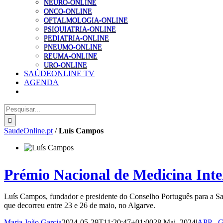
NEURO-ONLINE
ONCO-ONLINE
OFTALMOLOGIA-ONLINE
PSIQUIATRIA-ONLINE
PEDIATRIA-ONLINE
PNEUMO-ONLINE
REUMA-ONLINE
URO-ONLINE
SAÚDEONLINE TV
AGENDA
Pesquisar
SaudeOnline.pt
/
Luís Campos
Prémio Nacional de Medicina Int
Luís Campos, fundador e presidente do Conselho Português para a Sa
que decorreu entre 23 e 26 de maio, no Algarve.
Maria João Garcia
2024-05-29T11:20:47+01:00
28 Mai, 2024
|
APP - G