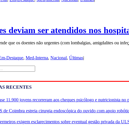
 deviam ser atendidos nos hospita
de que os doentes não urgentes (com lombalgias, amigdalites ou infeçõ
Em-Destaque
,
Med-Interna
,
Nacional
,
Últimas
|
AS RECENTES
se 11.900 jovens recorreram aos cheques psicólogo e nutricionista no 
 de Coimbra estreia cirurgia endoscópica do ouvido com apoio robóti
ermeiros exigem esclarecimentos sobre eventual gestão privada da UL