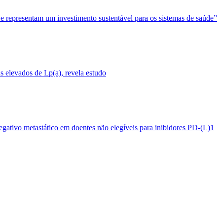
 e representam um investimento sustentável para os sistemas de saúde”
 elevados de Lp(a), revela estudo
egativo metastático em doentes não elegíveis para inibidores PD-(L)1