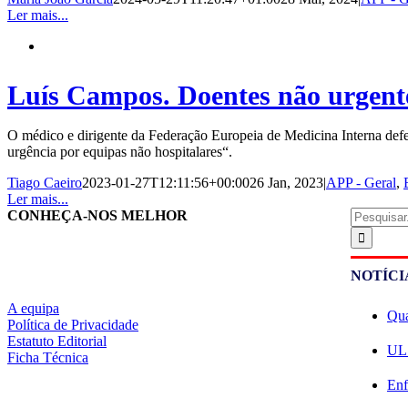
Ler mais...
Luís Campos. Doentes não urgentes
O médico e dirigente da Federação Europeia de Medicina Interna defen
urgência por equipas não hospitalares“.
Tiago Caeiro
2023-01-27T12:11:56+00:00
26 Jan, 2023
|
APP - Geral
,
Ler mais...
Pesquisar
CONHEÇA-NOS MELHOR
NOTÍCI
A equipa
Qua
Política de Privacidade
Estatuto Editorial
ULS
Ficha Técnica
Enf