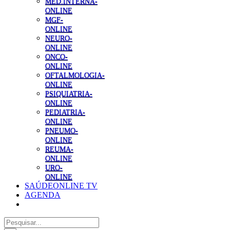
MED.INTERNA-
ONLINE
MGF-
ONLINE
NEURO-
ONLINE
ONCO-
ONLINE
OFTALMOLOGIA-
ONLINE
PSIQUIATRIA-
ONLINE
PEDIATRIA-
ONLINE
PNEUMO-
ONLINE
REUMA-
ONLINE
URO-
ONLINE
SAÚDEONLINE TV
AGENDA
Pesquisar