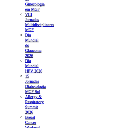
Ginecologia
em MGF
VIII
Jornadas
Multidisciplinares
MGF
Dia
Mundial
do
Glaucoma
2026
Dia
Mundial
HPV 2026
15
Jornadas
Diabetologia
MGF Sul
Allergy &
Respiratory
Summit
2026
Breast
Cancer
Weekend