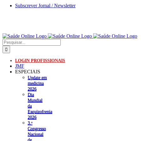
Skip
Subscrever Jornal / Newsletter
to
content
Pesquisar
LOGIN PROFISSIONAIS
JMF
ESPECIAIS
Update em
medicina
2026
Dia
Mundial
da
Esquizofrenia
2026
3.ᵒ
Congresso
Nacional
de