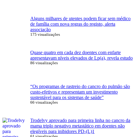
Alguns milhares de utentes podem ficar sem médico
de família com nova regras do registo, alerta
associação
175 visualizações
Quase quatro em cada dez doentes com enfarte
apresentavam níveis elevados de Lp(a), revela estudo
86 visualizações
“Os programas de rastreio do cancro do pulmão são
custo-efetivos e representam um investimento
sustentável para os sistemas de saúde”
66 visualizações
Trodelvy aprovado para primeira linha no cancro da
mama triplo negativo metastático em doentes não
elegíveis para inibidores PD-(L)1
61 visualizações