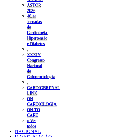
ASTOR
2026
40.as
Jornadas
de
Cardiologia,
Hipertensão
e Diabetes
.
XXXIV
Congresso
Nacional
de
Coloproctologia
.
CARDIORRENAL
LINK
ON
CARDIOLOGIA
ON TO
CARE
» Ver
todos
NACIONAL
INVESTIGAÇÃO