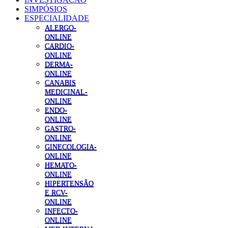
SIMPÓSIOS
ESPECIALIDADE
ALERGO-
ONLINE
CARDIO-
ONLINE
DERMA-
ONLINE
CANABIS
MEDICINAL-
ONLINE
ENDO-
ONLINE
GASTRO-
ONLINE
GINECOLOGIA-
ONLINE
HEMATO-
ONLINE
HIPERTENSÃO
E RCV-
ONLINE
INFECTO-
ONLINE