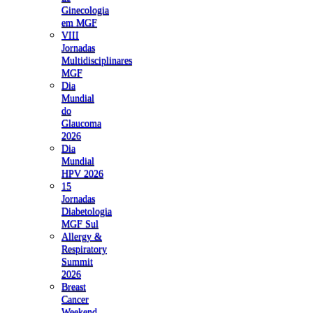
Ginecologia
em MGF
VIII
Jornadas
Multidisciplinares
MGF
Dia
Mundial
do
Glaucoma
2026
Dia
Mundial
HPV 2026
15
Jornadas
Diabetologia
MGF Sul
Allergy &
Respiratory
Summit
2026
Breast
Cancer
Weekend