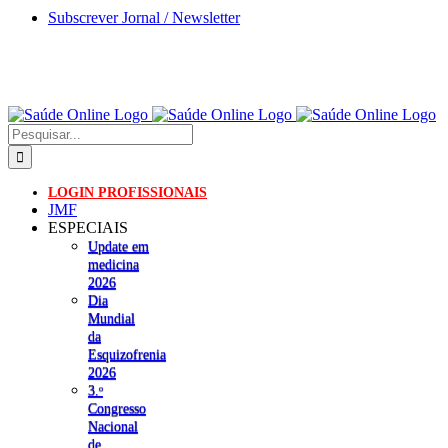
Skip
Subscrever Jornal / Newsletter
to
content
Pesquisar
LOGIN PROFISSIONAIS
JMF
ESPECIAIS
Update em
medicina
2026
Dia
Mundial
da
Esquizofrenia
2026
3.ᵒ
Congresso
Nacional
de