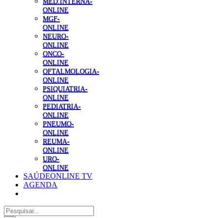
MED.INTERNA-
ONLINE
MGF-
ONLINE
NEURO-
ONLINE
ONCO-
ONLINE
OFTALMOLOGIA-
ONLINE
PSIQUIATRIA-
ONLINE
PEDIATRIA-
ONLINE
PNEUMO-
ONLINE
REUMA-
ONLINE
URO-
ONLINE
SAÚDEONLINE TV
AGENDA
Pesquisar