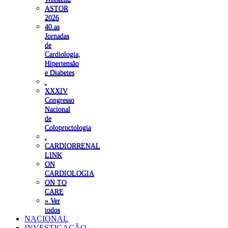
ASTOR
2026
40.as
Jornadas
de
Cardiologia,
Hipertensão
e Diabetes
.
XXXIV
Congresso
Nacional
de
Coloproctologia
.
CARDIORRENAL
LINK
ON
CARDIOLOGIA
ON TO
CARE
» Ver
todos
NACIONAL
INVESTIGAÇÃO