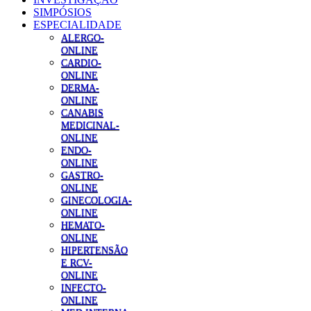
SIMPÓSIOS
ESPECIALIDADE
ALERGO-
ONLINE
CARDIO-
ONLINE
DERMA-
ONLINE
CANABIS
MEDICINAL-
ONLINE
ENDO-
ONLINE
GASTRO-
ONLINE
GINECOLOGIA-
ONLINE
HEMATO-
ONLINE
HIPERTENSÃO
E RCV-
ONLINE
INFECTO-
ONLINE