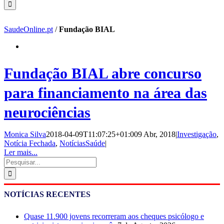
SaudeOnline.pt
/
Fundação BIAL
Fundação BIAL abre concurso
para financiamento na área das
neurociências
Monica Silva
2018-04-09T11:07:25+01:00
9 Abr, 2018
|
Investigação
,
Notícia Fechada
,
NotíciasSaúde
|
Ler mais...
Pesquisar
NOTÍCIAS RECENTES
Quase 11.900 jovens recorreram aos cheques psicólogo e