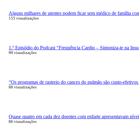
Alguns milhares de utentes podem ficar sem médico de família com 
155 visualizações
1.º Episódio do Podcast “Frequência Cardio – Sintoniza-te na Insu
99 visualizações
“Os programas de rastreio do cancro do pulmão são custo-efetivos
88 visualizações
Quase quatro em cada dez doentes com enfarte apresentavam níveis
86 visualizações