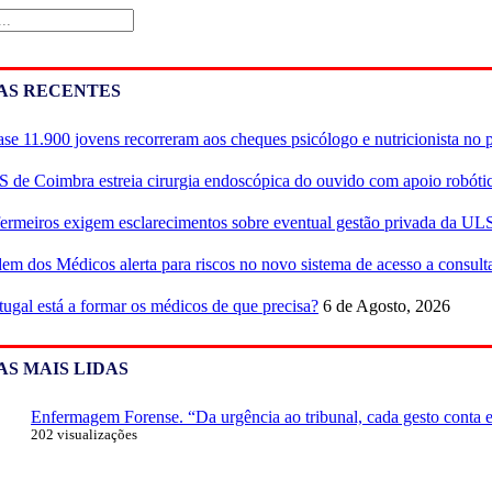
AS RECENTES
se 11.900 jovens recorreram aos cheques psicólogo e nutricionista no 
 de Coimbra estreia cirurgia endoscópica do ouvido com apoio robóti
ermeiros exigem esclarecimentos sobre eventual gestão privada da UL
em dos Médicos alerta para riscos no novo sistema de acesso a consulta
tugal está a formar os médicos de que precisa?
6 de Agosto, 2026
AS MAIS LIDAS
Enfermagem Forense. “Da urgência ao tribunal, cada gesto conta e 
202 visualizações