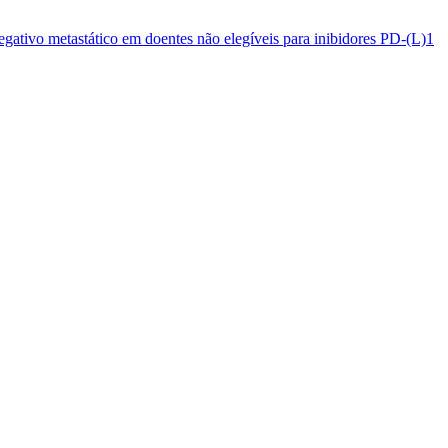
egativo metastático em doentes não elegíveis para inibidores PD-(L)1