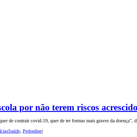
cola por não terem riscos acrescid
er de contrair covid-19, quer de ter formas mais graves da doença", di
íciasSaúde
,
Pedonline
|