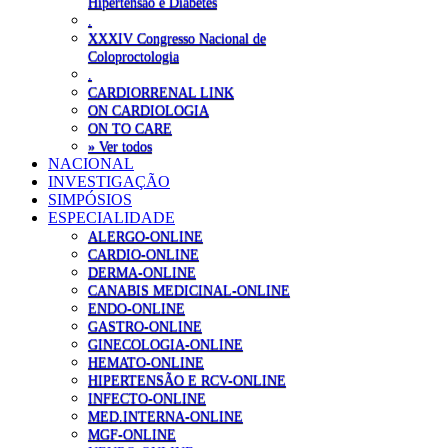
Hipertensão e Diabetes
.
XXXIV Congresso Nacional de
Coloproctologia
.
CARDIORRENAL LINK
ON CARDIOLOGIA
ON TO CARE
» Ver todos
NACIONAL
INVESTIGAÇÃO
SIMPÓSIOS
ESPECIALIDADE
ALERGO-ONLINE
CARDIO-ONLINE
DERMA-ONLINE
CANABIS MEDICINAL-ONLINE
ENDO-ONLINE
GASTRO-ONLINE
GINECOLOGIA-ONLINE
HEMATO-ONLINE
HIPERTENSÃO E RCV-ONLINE
INFECTO-ONLINE
MED.INTERNA-ONLINE
MGF-ONLINE