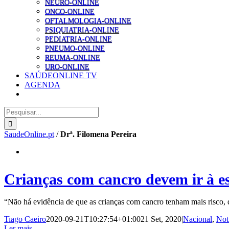
NEURO-ONLINE
ONCO-ONLINE
OFTALMOLOGIA-ONLINE
PSIQUIATRIA-ONLINE
PEDIATRIA-ONLINE
PNEUMO-ONLINE
REUMA-ONLINE
URO-ONLINE
SAÚDEONLINE TV
AGENDA
Pesquisar
SaudeOnline.pt
/
Drª. Filomena Pereira
Crianças com cancro devem ir à es
“Não há evidência de que as crianças com cancro tenham mais risco, qu
Tiago Caeiro
2020-09-21T10:27:54+01:00
21 Set, 2020
|
Nacional
,
Not
Ler mais...