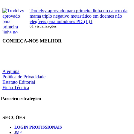
Trodelvy aprovado para primeira linha no cancro da
mama triplo negativo metastático em doentes não
elegíveis para inibidores PD-(L)1
61 visualizações
CONHEÇA-NOS MELHOR
A equipa
Política de Privacidade
Estatuto Editorial
Ficha Técnica
Parceiro estratégico
SECÇÕES
LOGIN PROFISSIONAIS
JMF