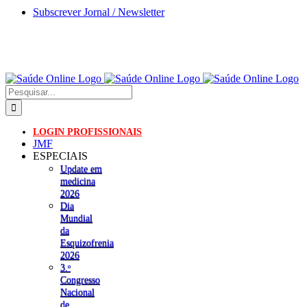
Skip
Subscrever Jornal / Newsletter
to
content
Pesquisar
LOGIN PROFISSIONAIS
JMF
ESPECIAIS
Update em
medicina
2026
Dia
Mundial
da
Esquizofrenia
2026
3.ᵒ
Congresso
Nacional
de