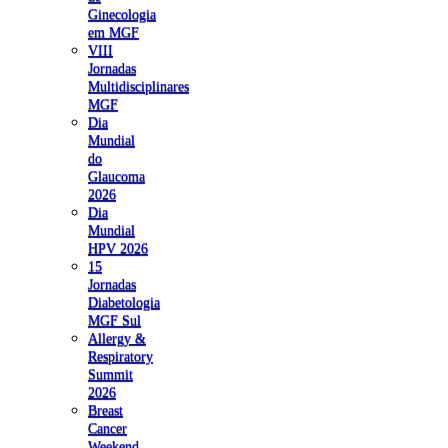
Ginecologia
em MGF
VIII
Jornadas
Multidisciplinares
MGF
Dia
Mundial
do
Glaucoma
2026
Dia
Mundial
HPV 2026
15
Jornadas
Diabetologia
MGF Sul
Allergy &
Respiratory
Summit
2026
Breast
Cancer
Weekend