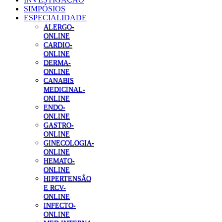
SIMPÓSIOS
ESPECIALIDADE
ALERGO-
ONLINE
CARDIO-
ONLINE
DERMA-
ONLINE
CANABIS
MEDICINAL-
ONLINE
ENDO-
ONLINE
GASTRO-
ONLINE
GINECOLOGIA-
ONLINE
HEMATO-
ONLINE
HIPERTENSÃO
E RCV-
ONLINE
INFECTO-
ONLINE