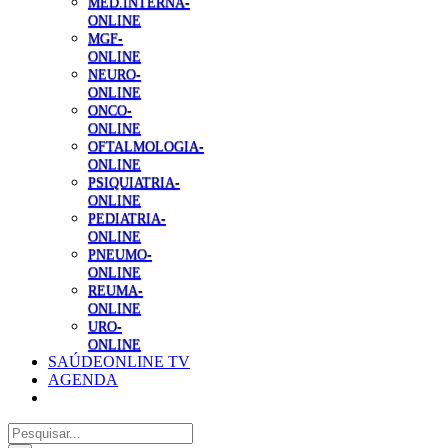
MED.INTERNA-
ONLINE
MGF-
ONLINE
NEURO-
ONLINE
ONCO-
ONLINE
OFTALMOLOGIA-
ONLINE
PSIQUIATRIA-
ONLINE
PEDIATRIA-
ONLINE
PNEUMO-
ONLINE
REUMA-
ONLINE
URO-
ONLINE
SAÚDEONLINE TV
AGENDA
Pesquisar