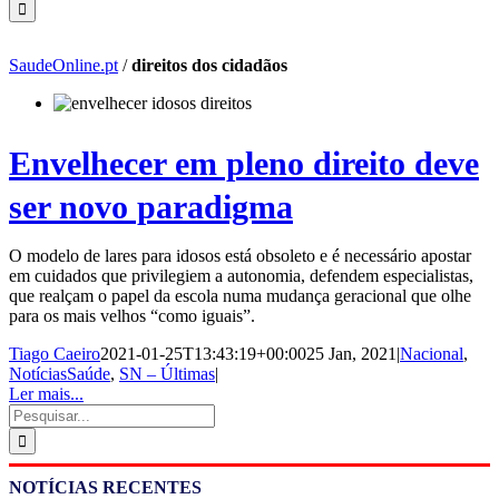
SaudeOnline.pt
/
direitos dos cidadãos
Envelhecer em pleno direito deve
ser novo paradigma
O modelo de lares para idosos está obsoleto e é necessário apostar
em cuidados que privilegiem a autonomia, defendem especialistas,
que realçam o papel da escola numa mudança geracional que olhe
para os mais velhos “como iguais”.
Tiago Caeiro
2021-01-25T13:43:19+00:00
25 Jan, 2021
|
Nacional
,
NotíciasSaúde
,
SN – Últimas
|
Ler mais...
Pesquisar
NOTÍCIAS RECENTES