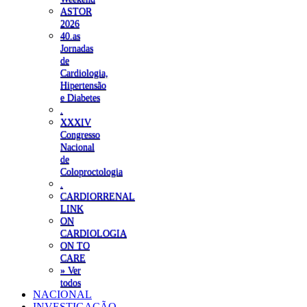
ASTOR
2026
40.as
Jornadas
de
Cardiologia,
Hipertensão
e Diabetes
.
XXXIV
Congresso
Nacional
de
Coloproctologia
.
CARDIORRENAL
LINK
ON
CARDIOLOGIA
ON TO
CARE
» Ver
todos
NACIONAL
INVESTIGAÇÃO